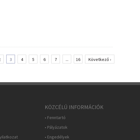
2
3
4
5
6
7
...
16
Következő ›
KÖZCÉLÚ INFORMÁCIÓK
• Fenntartó
• Pályázatok
yilatkozat
• Engedélyek