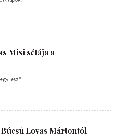
s Misi sétája a
egy lesz.”
– Búcsú Lovas Mártontól