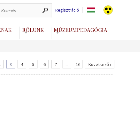
Regisztráció
KNAK
RÓLUNK
MÚZEUMPEDAGÓGIA
2
3
4
5
6
7
...
16
Következő ›