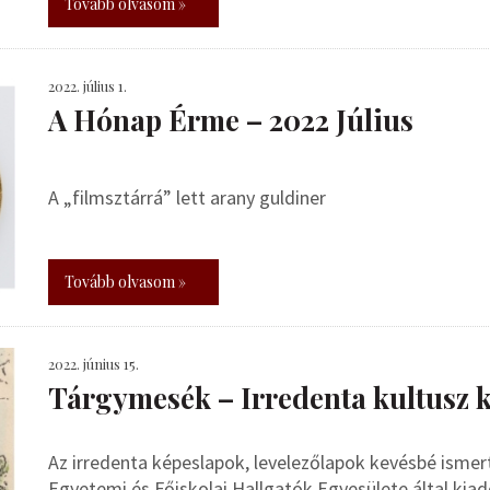
Tovább olvasom »
2022. július 1.
A Hónap Érme – 2022 Július
A „filmsztárrá” lett arany guldiner
Tovább olvasom »
2022. június 15.
Tárgymesék – Irredenta kultusz k
Az irredenta képeslapok, levelezőlapok kevésbé ismert c
Egyetemi és Főiskolai Hallgatók Egyesülete által kiad