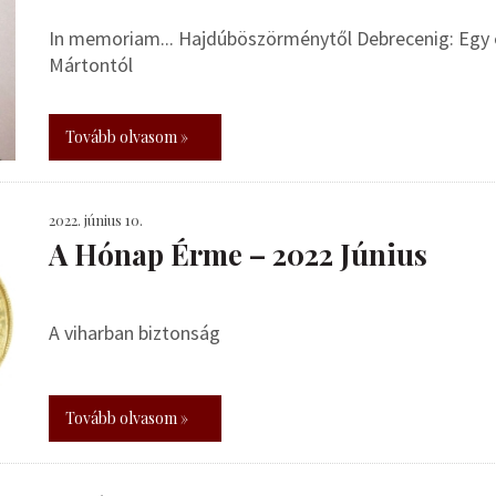
In memoriam... Hajdúböszörménytől Debrecenig: Egy 
Mártontól
Tovább olvasom »
2022. június 10.
A Hónap Érme – 2022 Június
A viharban biztonság
Tovább olvasom »