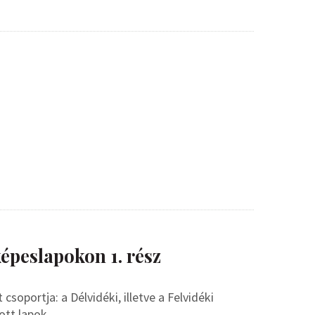
épeslapokon 1. rész
soportja: a Délvidéki, illetve a Felvidéki
ott lapok.