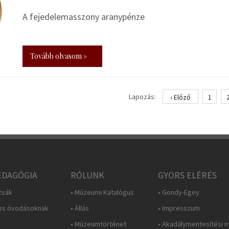
A fejedelemasszony aranypénze
Tovább olvasom »
Lapozás:
‹ Előző
1
DAGÓGIA
RÓLUNK
GYORS ELÉRÉS
zsák
• Múzeumi Katalógus
• Gondy-Egey
os óvodásoknak
• Állás
• Impresszum
• Múzeumtörténet
• Akadálymentesítési n