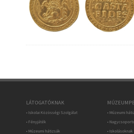
LÁTOGATÓKNAK
MÚZEUMPE
• Iskolai Közösségi Szolgálat
• Múzeumi háti
• Fényjáték
• Nagycsoport
• Múzeumi hátizsák
• Iskolásoknak