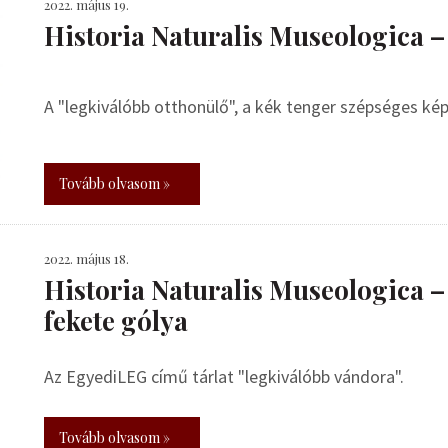
2022. május 19.
Historia Naturalis Museologica –
A "legkiválóbb otthonülő", a kék tenger szépséges k
Tovább olvasom »
2022. május 18.
Historia Naturalis Museologica – 
fekete gólya
Az EgyediLEG című tárlat "legkiválóbb vándora".
Tovább olvasom »