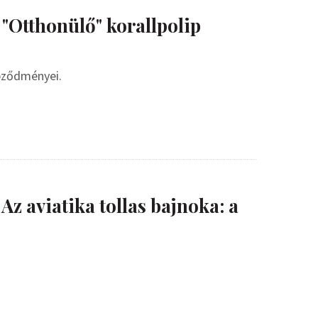
 "Otthonülő" korallpolip
épződményei.
Az aviatika tollas bajnoka: a