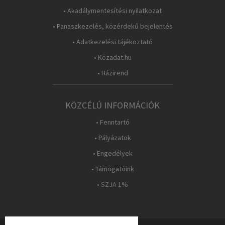
• Akadálymentesítési nyilatkozat
• Panaszkezelés, közérdekű bejelentés
• Adatkezelési tájékoztató
• Közadat.hu
• Házirend
KÖZCÉLÚ INFORMÁCIÓK
• Fenntartó
• Pályázatok
• Engedélyek
• Támogatóink
• SZJA 1%