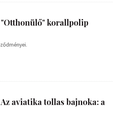
 "Otthonülő" korallpolip
épződményei.
Az aviatika tollas bajnoka: a