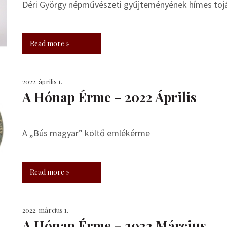
Déri György népművészeti gyűjteményének hímes toj
Read more »
2022. április 1.
A Hónap Érme – 2022 Április
A „Bús magyar” költő emlékérme
Read more »
2022. március 1.
A Hónap Érme – 2022 Március