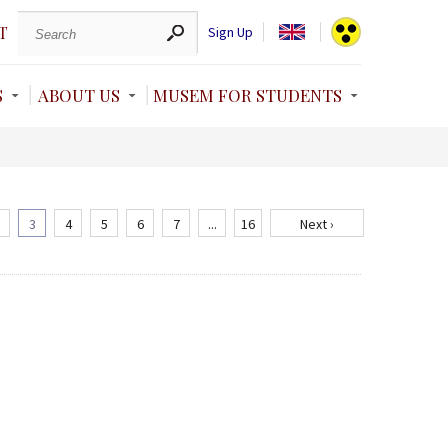
T
Sign Up
S
ABOUT US
MUSEM FOR STUDENTS
3
4
5
6
7
...
16
Next ›