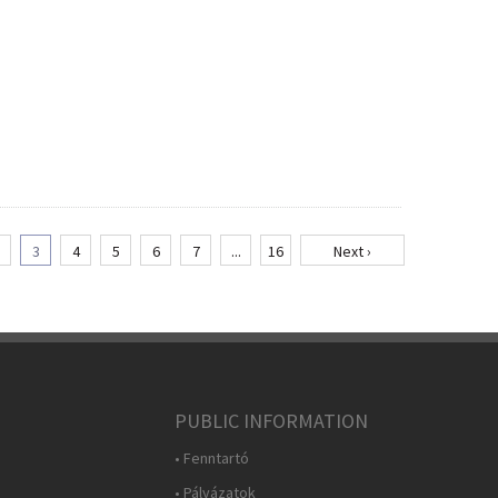
3
4
5
6
7
...
16
Next ›
PUBLIC INFORMATION
• Fenntartó
• Pályázatok