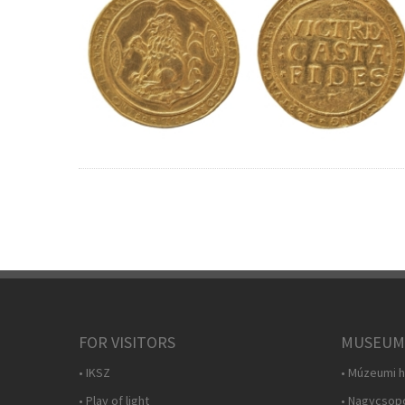
FOR VISITORS
MUSEUM
• IKSZ
• Múzeumi h
• Play of light
• Nagycsop