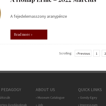
A fejedelemasszony aranypénze
Read more »
Scrolling:
‹ Previous
1
2
 PEDAGOGY
ABOUT US
QUICK LINKS
átizsák
• Museum Catalogue
• Gondy-Egey
ortos óvodásoknak
• Job
• Impresszum