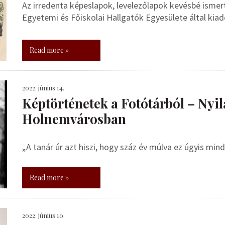
Az irredenta képeslapok, levelezőlapok kevésbé ismert c
Egyetemi és Főiskolai Hallgatók Egyesülete által kiad
Read more »
2022. június 14.
Képtörténetek a Fotótárból – Nyila
Holnemvárosban
„A tanár úr azt hiszi, hogy száz év múlva ez úgyis mind
Read more »
2022. június 10.