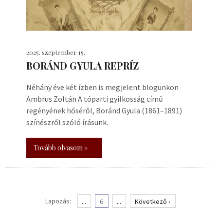
2025. szeptember 15.
BORÁND GYULA REPRÍZ
Néhány éve két ízben is megjelent blogunkon
Ambrus Zoltán A tóparti gyilkosság című
regényének hőséről, Boránd Gyula (1861–1891)
színészről szóló írásunk.
Tovább olvasom »
Lapozás:
...
6
...
Következő ›