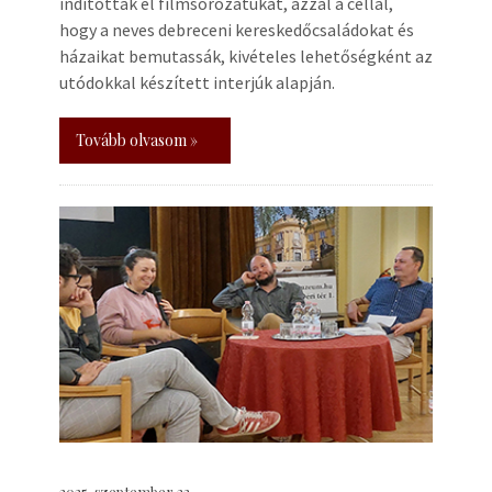
indították el filmsorozatukat, azzal a céllal,
hogy a neves debreceni kereskedőcsaládokat és
házaikat bemutassák, kivételes lehetőségként az
utódokkal készített interjúk alapján.
Tovább olvasom »
2025. szeptember 22.