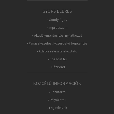
GYORS ELÉRÉS
• Gondy-Egey
• Impresszum
• Akadálymentesítési nyilatkozat
• Panaszkezelés, közérdekű bejelentés
• Adatkezelési tájékoztató
• Közadat.hu
• Házirend
KÖZCÉLÚ INFORMÁCIÓK
• Fenntartó
• Pályázatok
• Engedélyek