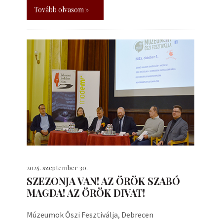
Tovább olvasom »
2025. szeptember 30.
SZEZONJA VAN! AZ ÖRÖK SZABÓ
MAGDA! AZ ÖRÖK DIVAT!
Múzeumok Őszi Fesztiválja, Debrecen