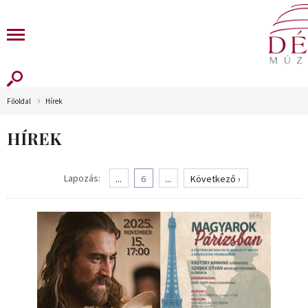
Főoldal
Hírek
HÍREK
Lapozás:
...
6
...
Következő ›