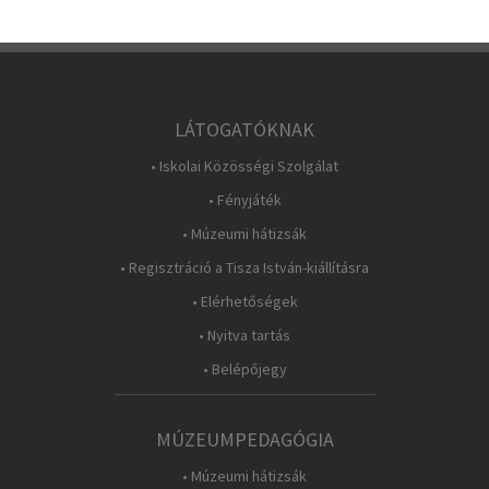
LÁTOGATÓKNAK
• Iskolai Közösségi Szolgálat
• Fényjáték
• Múzeumi hátizsák
• Regisztráció a Tisza István-kiállításra
• Elérhetőségek
• Nyitva tartás
• Belépőjegy
MÚZEUMPEDAGÓGIA
• Múzeumi hátizsák