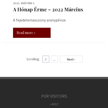
2022. március 1.
A Hónap Érme – 2022 Március
A fejedelemasszony aranypénze
Read more »
Scrolling:
3
...
Next ›
FOR VISITORS
• IKSZ