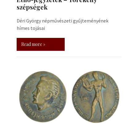
szépségek
Déri György népművészeti gyűjteményének
hímes tojásai
Read more »