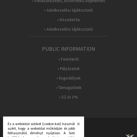
• Panaszkezelés, közérdekű bejelentés
• Adatkezelési tájékoztató
• Közadat.hu
• Adatkezelési tájékoztató
PUBLIC INFORMATION
• Fenntartó
• Pályázatok
• Engedélyek
• Támogatóink
• SZJA 1%
Ez a weboldal sütiket (cookie-kat) használ
azért, hogy a weboldal működjön és jobb
FOLLOW US:
felhasználió élményt nyújtson. A Süti