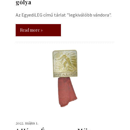
gólya
Az EgyediLEG című tárlat "legkiválóbb vándora".
Read more »
2022. május 1.