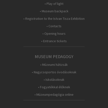
• Play of light
• Museum backpack
• Registration to the Istvan Tisza Exhibition
• Contacts
• Opening hours
• Entrance tickets
MUSEUM PEDAGOGY
• Múzeumi hátizsák
• Nagycsoportos óvodásoknak
• Iskolásoknak
• Fogyatékkal élőknek
• Múzeumpedagógia online