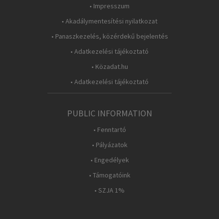
• Impresszum
• Akadálymentesítési nyilatkozat
• Panaszkezelés, közérdekű bejelentés
• Adatkezelési tájékoztató
• Közadat.hu
• Adatkezelési tájékoztató
PUBLIC INFORMATION
• Fenntartó
• Pályázatok
• Engedélyek
• Támogatóink
• SZJA 1%