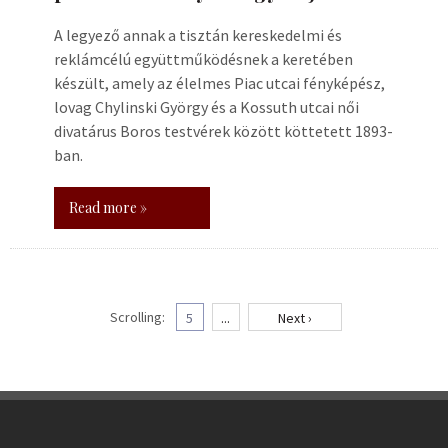
A legyező annak a tisztán kereskedelmi és
reklámcélú együttműködésnek a keretében
készült, amely az élelmes Piac utcai fényképész,
lovag Chylinski György és a Kossuth utcai női
divatárus Boros testvérek között köttetett 1893-
ban.
Read more »
Scrolling:
5
...
Next ›