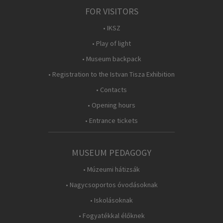
FOR VISITORS
• IKSZ
• Play of light
• Museum backpack
• Registration to the Istvan Tisza Exhibition
• Contacts
• Opening hours
• Entrance tickets
MUSEUM PEDAGOGY
• Múzeumi hátizsák
• Nagycsoportos óvodásoknak
• Iskolásoknak
• Fogyatékkal élőknek