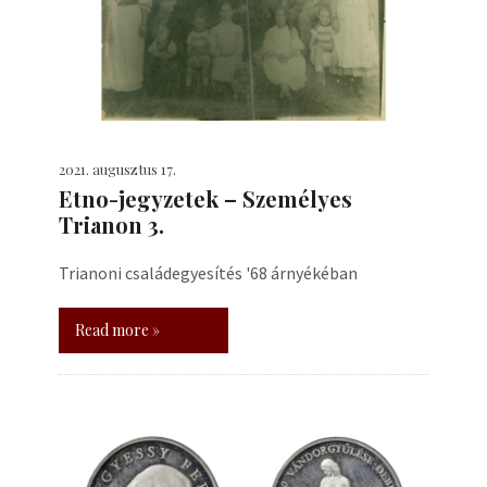
2021. augusztus 17.
Etno-jegyzetek – Személyes
Trianon 3.
Trianoni családegyesítés '68 árnyékéban
Read more »