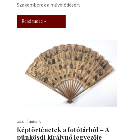
Szakemberek a művelődésért
Read more »
2021. június 7.
Képtörténetek a fotótárból – A
pünkösdi királynő legyezője