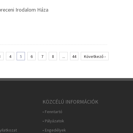
breceni Irodalom Háza
3
4
5
6
7
8
...
44
Következő ›
KÖZCÉLÚ INFORMÁCIÓK
• Fenntartó
• Pályázatok
yilatkozat
• Engedélyek