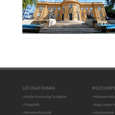
LÁTOGATÓKNAK
MÚZEUMPE
• Iskolai Közösségi Szolgálat
• Múzeumi háti
• Fényjáték
• Nagycsoport
• Múzeumi hátizsák
• Iskolásoknak