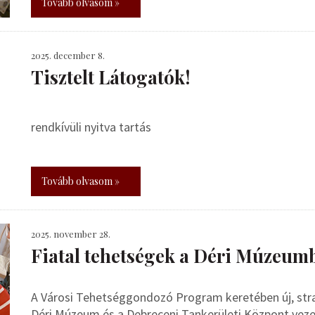
Tovább olvasom »
2025. december 8.
Tisztelt Látogatók!
rendkívüli nyitva tartás
Tovább olvasom »
2025. november 28.
Fiatal tehetségek a Déri Múzeum
A Városi Tehetséggondozó Program keretében új, stra
Déri Múzeum és a Debreceni Tankerületi Központ veze