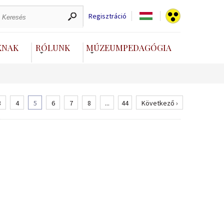
Regisztráció
KNAK
RÓLUNK
MÚZEUMPEDAGÓGIA
3
4
5
6
7
8
...
44
Következő ›