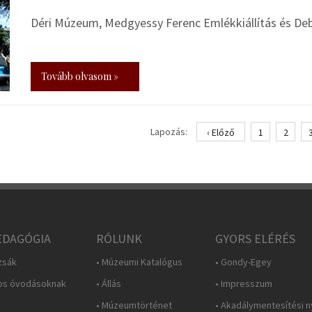
Déri Múzeum, Medgyessy Ferenc Emlékkiállítás és De
Tovább olvasom »
Lapozás:
‹ Előző
1
2
DAGÓGIA
RÓLUNK
GYORS ELÉRÉS
zsák
• Múzeumi Katalógus
• Gondy-Egey
os óvodásoknak
• Állás
• Impresszum
• Múzeumtörténet
• Akadálymentesítési n