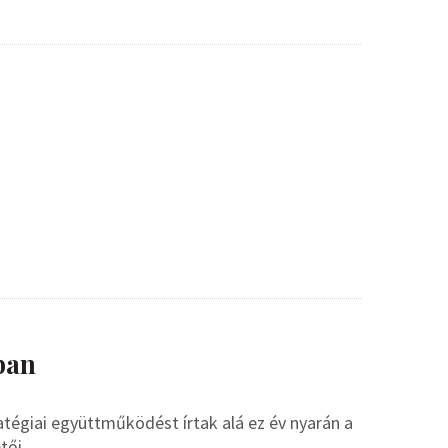
ban
tégiai együttműködést írtak alá ez év nyarán a
tői.