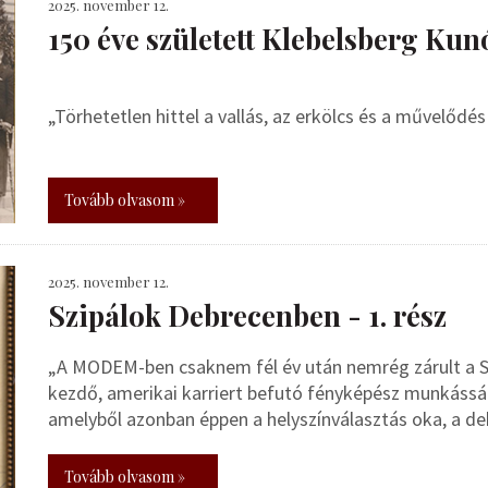
2025. november 12.
150 éve született Klebelsberg Kun
„Törhetetlen hittel a vallás, az erkölcs és a művelődé
Tovább olvasom »
2025. november 12.
Szipálok Debrecenben - 1. rész
„A MODEM-ben csaknem fél év után nemrég zárult a Sz
kezdő, amerikai karriert befutó fényképész munkásság
amelyből azonban éppen a helyszínválasztás oka, a d
Tovább olvasom »