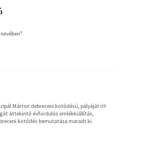
ó
s nevében”
ipál Márton debreceni kötődésű, pályáját itt
át áttekintő évfordulós emlékkiállítás,
ebreceni kötődés bemutatása maradt ki.