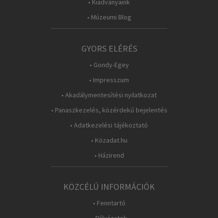
• Kiadványaink
• Múzeumi Blog
GYORS ELÉRÉS
• Gondy-Egey
• Impresszum
• Akadálymentesítési nyilatkozat
• Panaszkezelés, közérdekű bejelentés
• Adatkezelési tájékoztató
• Közadat.hu
• Házirend
KÖZCÉLÚ INFORMÁCIÓK
• Fenntartó