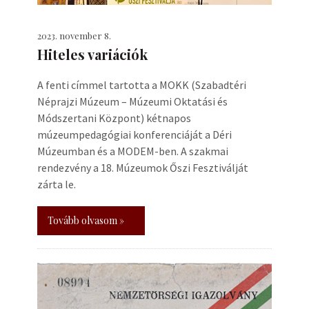
2023. november 8.
Hiteles variációk
A fenti címmel tartotta a MOKK (Szabadtéri
Néprajzi Múzeum – Múzeumi Oktatási és
Módszertani Központ) kétnapos
múzeumpedagógiai konferenciáját a Déri
Múzeumban és a MODEM-ben. A szakmai
rendezvény a 18. Múzeumok Őszi Fesztiválját
zárta le.
Tovább olvasom »