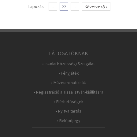
Lapozás:
...
22
...
Következő ›
LÁTOGATÓKNAK
• Iskolai Közösségi Szolgálat
• Fényjáték
• Múzeumi hátizsák
• Regisztráció a Tisza István-kiállításra
• Elérhetőségek
• Nyitva tartás
• Belépőjegy