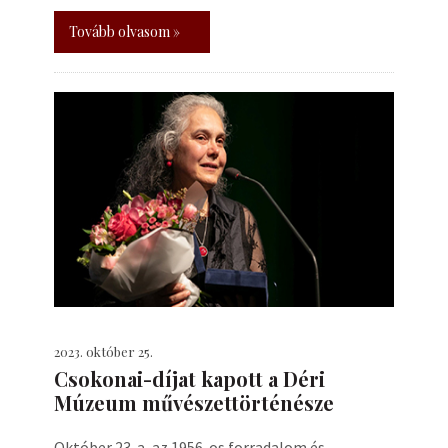
Tovább olvasom »
2023. október 25.
Csokonai-díjat kapott a Déri
Múzeum művészettörténésze
Október 23-a, az 1956-os forradalom és