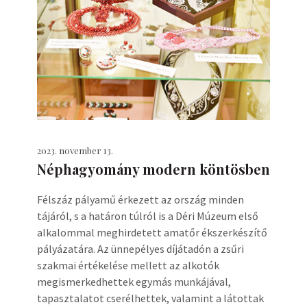
2023. november 13.
Néphagyomány modern köntösben
Félszáz pályamű érkezett az ország minden
tájáról, s a határon túlról is a Déri Múzeum első
alkalommal meghirdetett amatőr ékszerkészítő
pályázatára. Az ünnepélyes díjátadón a zsűri
szakmai értékelése mellett az alkotók
megismerkedhettek egymás munkájával,
tapasztalatot cserélhettek, valamint a látottak