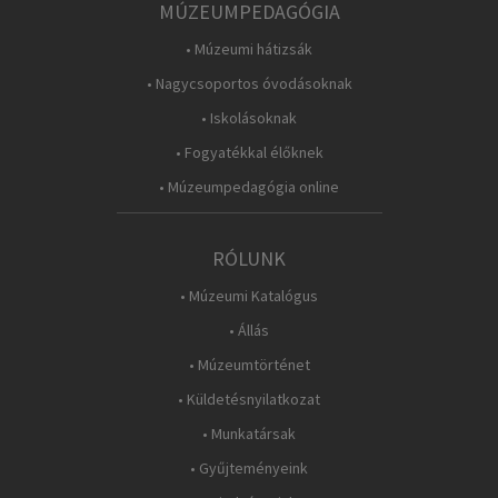
MÚZEUMPEDAGÓGIA
• Múzeumi hátizsák
• Nagycsoportos óvodásoknak
• Iskolásoknak
• Fogyatékkal élőknek
• Múzeumpedagógia online
RÓLUNK
• Múzeumi Katalógus
• Állás
• Múzeumtörténet
• Küldetésnyilatkozat
• Munkatársak
• Gyűjteményeink