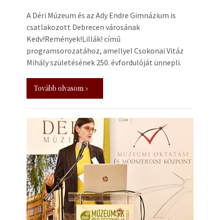
A Déri Múzeum és az Ady Endre Gimnázium is
csatlakozott Debrecen városának
Kedv!Remények!Lillák! című
programsorozatához, amellyel Csokonai Vitáz
Mihály születésének 250. évfordulóját ünnepli.
Tovább olvasom »