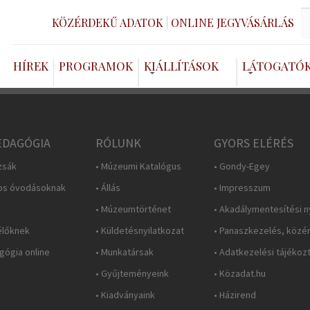
KÖZÉRDEKŰ ADATOK
ONLINE JEGYVÁSÁRLÁS
HÍREK
PROGRAMOK
KIÁLLÍTÁSOK
LÁTOGATÓ
DAGÓGIA
RÓLUNK
GYORS ELÉRÉS
zsák
• Múzeumi Katalógus
• Gondy-Egey
os óvodásoknak
• Állás
• Impresszum
• Múzeumtörténet
• Akadálymentesítési n
élőknek
• Küldetésnyilatkozat
• Panaszkezelés, közé
ógia online
• Munkatársak
• Adatkezelési tájékoz
• Gyűjteményeink
• Közadat.hu
• Kiadványaink
• Házirend