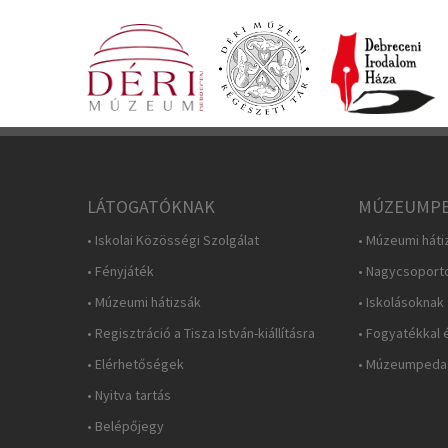
LÁTOGATÓKNAK
MÚZEUMPE
• Iskolai Közösségi Szolgálat
• Múzeumi háti
• Fényjáték
• Nagycsoport
• Múzeumi hátizsák
• Iskolásoknak
• Regisztráció a Tisza István-kiállításra
• Fogyatékkal 
• Elérhetőségek
• Múzeumpedag
• Nyitva tartás
• Belépőjegy