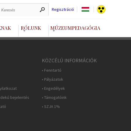
Regisztráció
KNAK
RÓLUNK
MÚZEUMPEDAGÓGIA
KÖZCÉLÚ INFORMÁCIÓK
• Fenntartó
• Pályázatok
yilatkozat
• Engedélyek
rdekű bejelentés
• Támogatóink
tató
• SZJA 1%