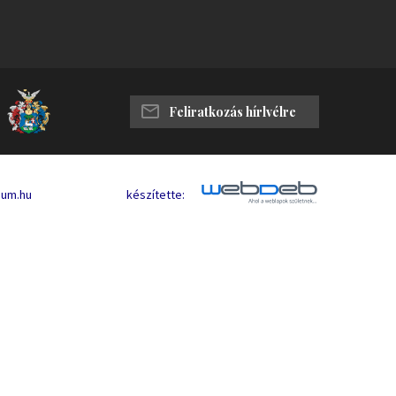
Feliratkozás hírlvélre
eum.hu
készítette: