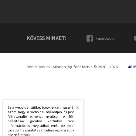
KÖVESS MINKET:
Facebook
Déri Múzeum - Minden jog fenntartva © 2020 - 2026
4026
Ez a weboldal sütiket (cookie-kat) használ
azért, hogy a weboldal működjön és jobb
felhasználió élményt nyújtson. A Süti
beállítások gombra kattintva több
információt is megtudhat erről. Az oldal
további használatával beleegyezik a sütik
használatába.