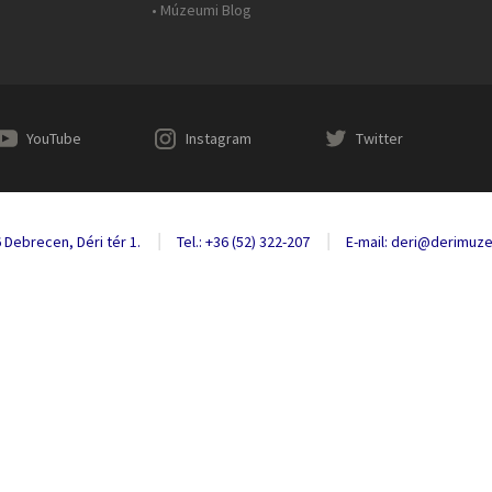
• Múzeumi Blog
YouTube
Instagram
Twitter
 Debrecen, Déri tér 1.
Tel.: +36 (52) 322-207
E-mail: deri@derimuz