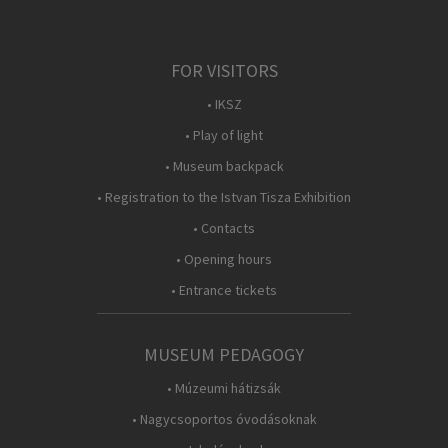
FOR VISITORS
• IKSZ
• Play of light
• Museum backpack
• Registration to the Istvan Tisza Exhibition
• Contacts
• Opening hours
• Entrance tickets
MUSEUM PEDAGOGY
• Múzeumi hátizsák
• Nagycsoportos óvodásoknak