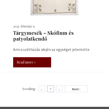
2021. február 9.
Tárgymesék – Skófium és
patyolatkendő
Ami a széthúzás idején az egységet jelentette
Read more »
Scrolling:
...
7
...
Next ›