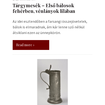
Tárgymesék – Első bálosok
fehérben, vénlányok lilában
Az idei esztendőben a farsangi összejövetelek,
bálok is elmaradnak, ám kár lenne szó nélkül
átsiklani ezen az ünnepkörön.
Read more »