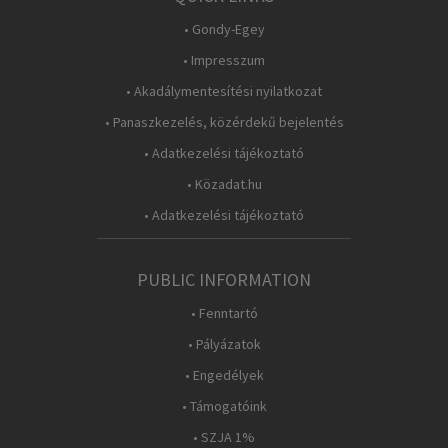
• Gondy-Egey
• Impresszum
• Akadálymentesítési nyilatkozat
• Panaszkezelés, közérdekű bejelentés
• Adatkezelési tájékoztató
• Közadat.hu
• Adatkezelési tájékoztató
PUBLIC INFORMATION
• Fenntartó
• Pályázatok
• Engedélyek
• Támogatóink
• SZJA 1%