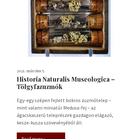
2021. március 5.
Historia Naturalis Museologica –
Tölgyfazuzmók
Egy-egy szépen fejlett bokros zuzmótelep –
mint valami miniatűr Medusa-fej – az
ágacskaszerű teleprészek gazdagon elágazó,
kesze-kusza szövevényéből áll.
Read more »