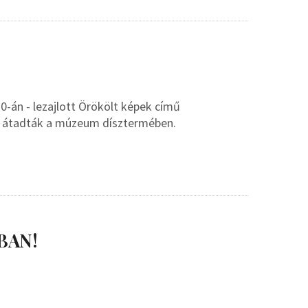
0-án - lezajlott Örökölt képek című
s átadták a múzeum dísztermében.
BAN!