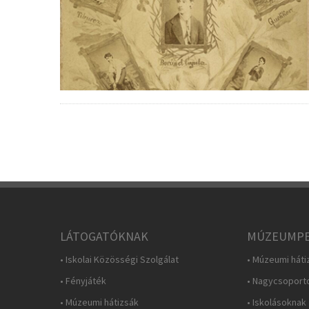
LÁTOGATÓKNAK
MÚZEUMPE
• Iskolai Közösségi Szolgálat
• Múzeumi háti
• Fényjáték
• Nagycsoport
• Múzeumi hátizsák
• Iskolásoknak