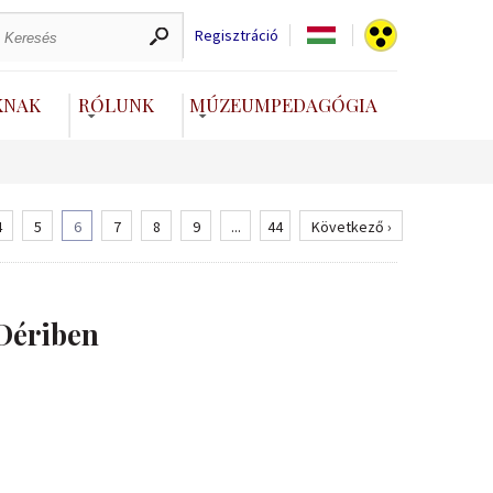
Regisztráció
KNAK
RÓLUNK
MÚZEUMPEDAGÓGIA
4
5
6
7
8
9
...
44
Következő ›
Dériben