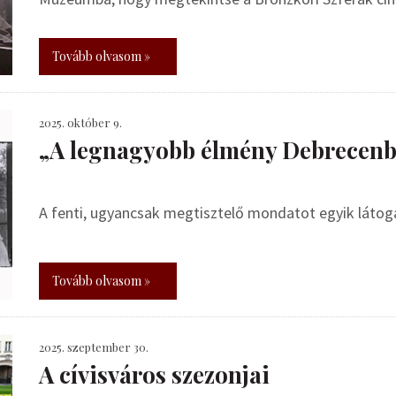
Tovább olvasom »
2025. október 9.
„A legnagyobb élmény Debrecen
A fenti, ugyancsak megtisztelő mondatot egyik látog
Tovább olvasom »
2025. szeptember 30.
A cívisváros szezonjai