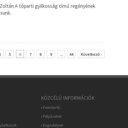
Zoltán A tóparti gyilkosság című regényének
ásunk.
4
5
6
7
8
9
...
44
Következő ›
KÖZCÉLÚ INFORMÁCIÓK
• Fenntartó
• Pályázatok
yilatkozat
• Engedélyek