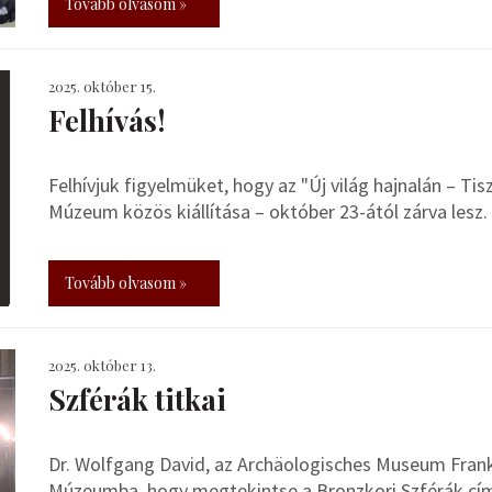
Tovább olvasom »
2025. október 15.
Felhívás!
Felhívjuk figyelmüket, hogy az "Új világ hajnalán – Ti
Múzeum közös kiállítása – október 23-ától zárva lesz.
Tovább olvasom »
2025. október 13.
Szférák titkai
Dr. Wolfgang David, az Archäologisches Museum Frank
Múzeumba, hogy megtekintse a Bronzkori Szférák című