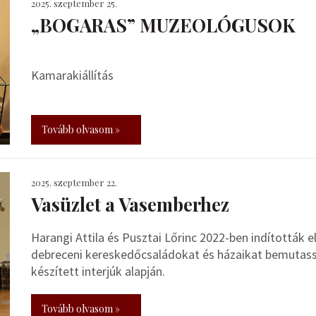
2025. szeptember 25.
„BOGARAS” MUZEOLÓGUSOK
Kamarakiállítás
Tovább olvasom »
2025. szeptember 22.
Vasüzlet a Vasemberhez
Harangi Attila és Pusztai Lőrinc 2022-ben indították el
debreceni kereskedőcsaládokat és házaikat bemutass
készített interjúk alapján.
Tovább olvasom »