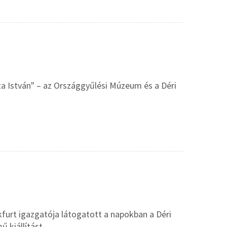
sza István" – az Országgyűlési Múzeum és a Déri
furt igazgatója látogatott a napokban a Déri
 kiállítást.