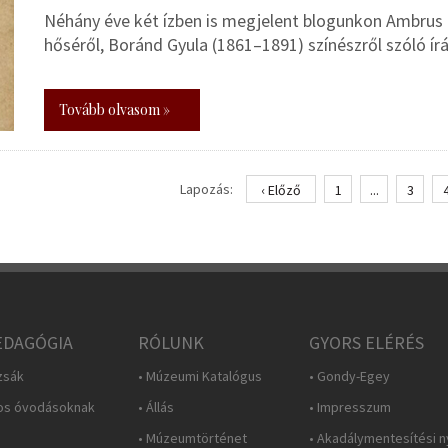
Néhány éve két ízben is megjelent blogunkon Ambrus 
hőséről, Boránd Gyula (1861–1891) színészről szóló ír
Tovább olvasom »
Lapozás:
‹ Előző
1
...
3
DAGÓGIA
RÓLUNK
GYORS ELÉRÉS
zsák
• Múzeumi Katalógus
• Gondy-Egey
os óvodásoknak
• Állás
• Impresszum
• Múzeumtörténet
• Akadálymentesítési n