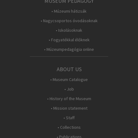
MUSEUM PEDAGOGY
• Múzeumi hátizsák
• Nagycsoportos óvodásoknak
• Iskolásoknak
• Fogyatékkal élőknek
• Múzeumpedagógia online
ABOUT US
• Museum Catalogue
• Job
• History of the Museum
• Mission statement
• Staff
• Collections
• Publications