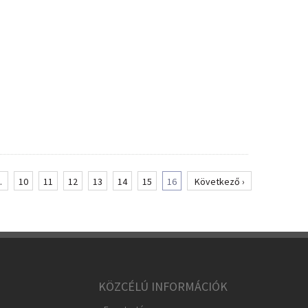
.
10
11
12
13
14
15
16
Következő ›
KÖZCÉLÚ INFORMÁCIÓK