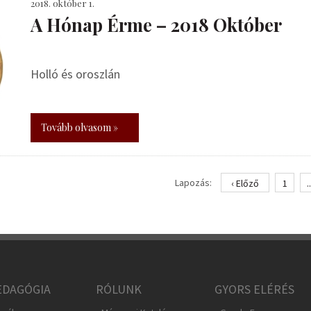
2018. október 1.
A Hónap Érme – 2018 Október
Holló és oroszlán
Tovább olvasom »
Lapozás:
‹ Előző
1
..
DAGÓGIA
RÓLUNK
GYORS ELÉRÉS