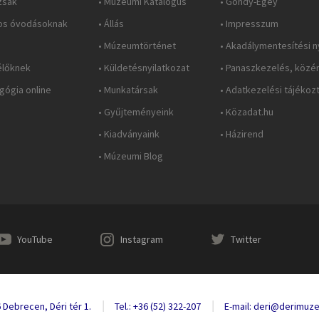
zsák
• Múzeumi Katalógus
• Gondy-Egey
os óvodásoknak
• Állás
• Impresszum
• Múzeumtörténet
• Akadálymentesítési n
élőknek
• Küldetésnyilatkozat
• Panaszkezelés, közé
ógia online
• Munkatársak
• Adatkezelési tájékoz
• Gyűjteményeink
• Közadat.hu
• Kiadványaink
• Házirend
• Múzeumi Blog
YouTube
Instagram
Twitter
 Debrecen, Déri tér 1.
Tel.: +36 (52) 322-207
E-mail: deri@derimuz