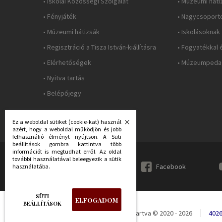
• Iskolai Közösségi Szolgálat
• Múzeumi háti
• Fényjáték
• Nagycsoport
• Múzeumi hátizsák
• Iskolásoknak
• Regisztráció a Tisza István-kiállításra
• Fogyatékkal 
• Elérhetőségek
• Múzeumpedag
• Nyitva tartás
• Belépőjegy
Ez a weboldal sütiket (cookie-kat) használ
azért, hogy a weboldal működjön és jobb
felhasználió élményt nyújtson. A Süti
beállítások gombra kattintva több
információt is megtudhat erről. Az oldal
további használatával beleegyezik a sütik
KÖVESS MINKET:
Facebook
használatába.
SÜTI
ELFOGADOM
BEÁLLÍTÁSOK
Déri Múzeum - Minden jog fenntartva © 2020 - 2026
4026