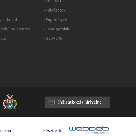
• Fenntartó
• Pályázatok
yilatkozat
• Engedélyek
rdekű bejelentés
• Támogatóink
tató
• SZJA 1%
Feliratkozás hírlvélre
eum.hu
készítette: