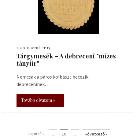
2020. november 15.
Tárgymesék – A debreceni "mízes
tányíír"
Nemcsak a páros kolbászt becézik
debreceninek…
Tovább olvasom »
Lapozás:
...
10
...
Következő ›