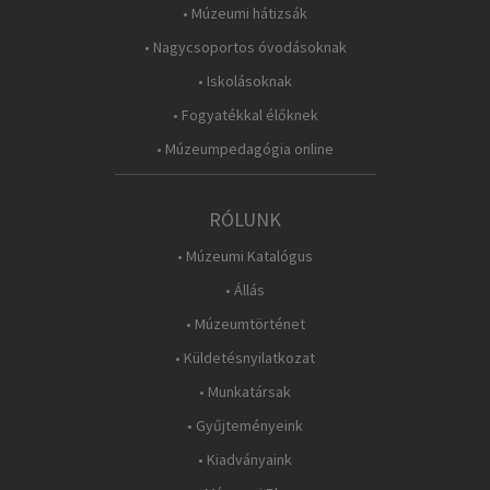
• Múzeumi hátizsák
• Nagycsoportos óvodásoknak
• Iskolásoknak
• Fogyatékkal élőknek
• Múzeumpedagógia online
RÓLUNK
• Múzeumi Katalógus
• Állás
• Múzeumtörténet
• Küldetésnyilatkozat
• Munkatársak
• Gyűjteményeink
• Kiadványaink