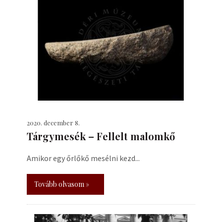
2020. december 8.
Tárgymesék – Fellelt malomkő
Amikor egy őrlőkő mesélni kezd...
Tovább olvasom »