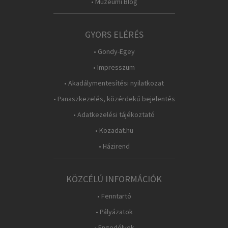
• Múzeumi Blog
GYORS ELÉRÉS
• Gondy-Egey
• Impresszum
• Akadálymentesítési nyilatkozat
• Panaszkezelés, közérdekű bejelentés
• Adatkezelési tájékoztató
• Közadat.hu
• Házirend
KÖZCÉLÚ INFORMÁCIÓK
• Fenntartó
• Pályázatok
• Engedélyek