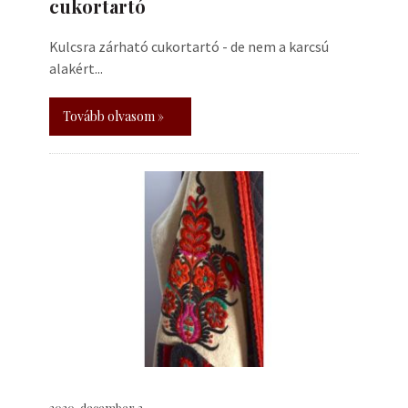
cukortartó
Kulcsra zárható cukortartó - de nem a karcsú
alakért...
Tovább olvasom »
2020. december 3.