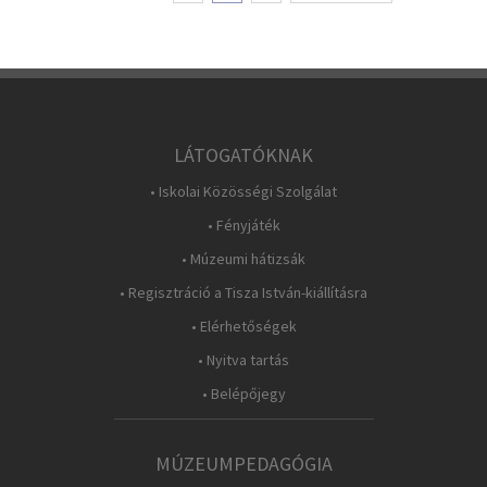
LÁTOGATÓKNAK
• Iskolai Közösségi Szolgálat
• Fényjáték
• Múzeumi hátizsák
• Regisztráció a Tisza István-kiállításra
• Elérhetőségek
• Nyitva tartás
• Belépőjegy
MÚZEUMPEDAGÓGIA