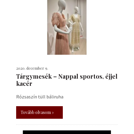
2020. december 9.
Tárgymesék – Nappal sportos, éjjel
kacér
Rózsaszín tüll báliruha
Tovább olvasom »