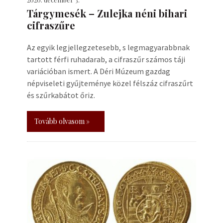
Tárgymesék – Zulejka néni bihari
cifraszűre
Az egyik legjellegzetesebb, s legmagyarabbnak
tartott férfi ruhadarab, a cifraszűr számos táji
variációban ismert. A Déri Múzeum gazdag
népviseleti gyűjteménye közel félszáz cifraszűrt
és szűrkabátot őriz.
Tovább olvasom »