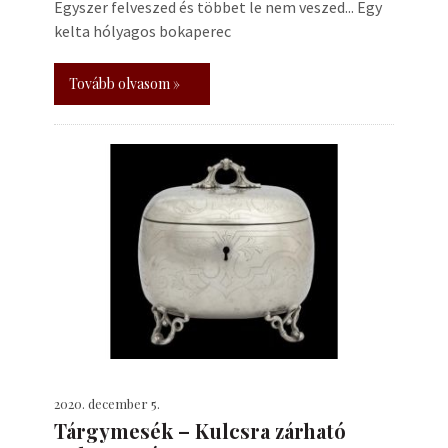
Egyszer felveszed és többet le nem veszed... Egy
kelta hólyagos bokaperec
Tovább olvasom »
2020. december 5.
Tárgymesék – Kulcsra zárható