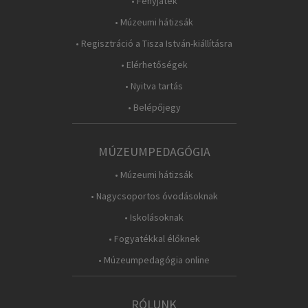
• Fényjáték
• Múzeumi hátizsák
• Regisztráció a Tisza István-kiállításra
• Elérhetőségek
• Nyitva tartás
• Belépőjegy
MÚZEUMPEDAGÓGIA
• Múzeumi hátizsák
• Nagycsoportos óvodásoknak
• Iskolásoknak
• Fogyatékkal élőknek
• Múzeumpedagógia online
RÓLUNK