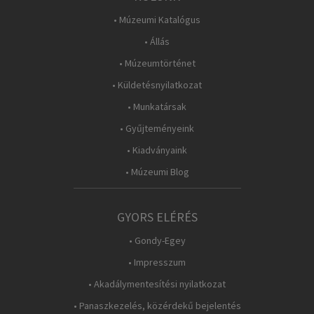
• Múzeumi Katalógus
• Állás
• Múzeumtörténet
• Küldetésnyilatkozat
• Munkatársak
• Gyűjteményeink
• Kiadványaink
• Múzeumi Blog
GYORS ELÉRÉS
• Gondy-Egey
• Impresszum
• Akadálymentesítési nyilatkozat
• Panaszkezelés, közérdekű bejelentés