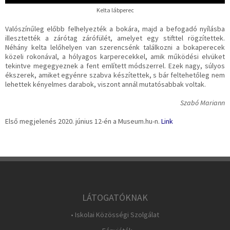
Kelta lábperec
Valószínűleg előbb felhelyezték a bokára, majd a befogadó nyílásba
illesztették a zárótag zárófülét, amelyet egy stifttel rögzítettek.
Néhány kelta lelőhelyen van szerencsénk találkozni a bokaperecek
közeli rokonával, a hólyagos karperecekkel, amik működési elvüket
tekintve megegyeznek a fent említett módszerrel. Ezek nagy, súlyos
ékszerek, amiket egyénre szabva készítettek, s bár feltehetőleg nem
lehettek kényelmes darabok, viszont annál mutatósabbak voltak.
Szabó Mariann
Első megjelenés 2020. június 12-én a Museum.hu-n.
Link
LÁTOGATÓKNAK
• Iskolai Közösségi Szolgálat