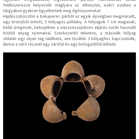
felékszerezve helyezték máglyára az elhunytat, ezért ezeken a
tárgyakon gyakran figyelhetünk meg égésnyomokat.
Hajdúszoboszlón a bokaperec párból az egyik épségben megmaradt,
egy bronzból öntött, 5 hólyagos példány. A hólyagok 7 cm magasak,
belül üregesek, belsejében a viaszveszejtéses eljárás során használt
kitöltő anyag nyomaival. Szerkezetét tekintve, a második hólyag
oldalán egy olyan tag található, ami további 3 hólyaghoz kapcsolódik,
illetve a záró résznél egy zárófül és egy befogadófül látható.