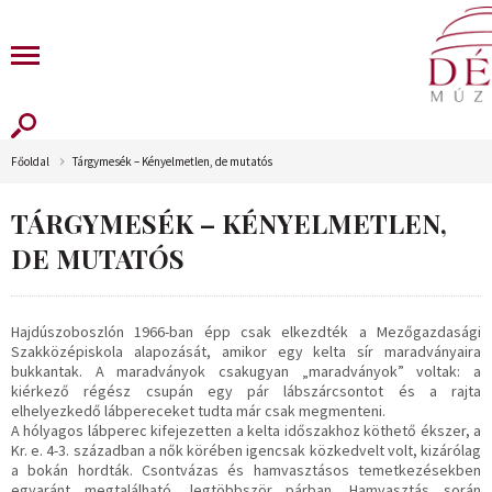
Főoldal
Tárgymesék – Kényelmetlen, de mutatós
TÁRGYMESÉK – KÉNYELMETLEN,
DE MUTATÓS
Hajdúszoboszlón 1966-ban épp csak elkezdték a Mezőgazdasági
Szakközépiskola alapozását, amikor egy kelta sír maradványaira
bukkantak. A maradványok csakugyan „maradványok” voltak: a
kiérkező régész csupán egy pár lábszárcsontot és a rajta
elhelyezkedő lábpereceket tudta már csak megmenteni.
A hólyagos lábperec kifejezetten a kelta időszakhoz köthető ékszer, a
Kr. e. 4-3. században a nők körében igencsak közkedvelt volt, kizárólag
a bokán hordták. Csontvázas és hamvasztásos temetkezésekben
egyaránt megtalálható, legtöbbször párban. Hamvasztás során