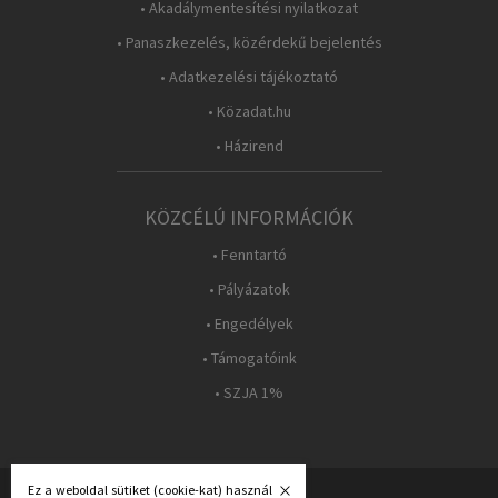
• Akadálymentesítési nyilatkozat
• Panaszkezelés, közérdekű bejelentés
• Adatkezelési tájékoztató
• Közadat.hu
• Házirend
KÖZCÉLÚ INFORMÁCIÓK
• Fenntartó
• Pályázatok
• Engedélyek
• Támogatóink
• SZJA 1%
Ez a weboldal sütiket (cookie-kat) használ