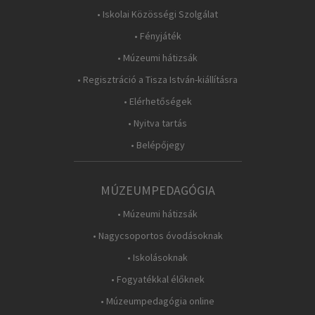
• Iskolai Közösségi Szolgálat
• Fényjáték
• Múzeumi hátizsák
• Regisztráció a Tisza István-kiállításra
• Elérhetőségek
• Nyitva tartás
• Belépőjegy
MÚZEUMPEDAGÓGIA
• Múzeumi hátizsák
• Nagycsoportos óvodásoknak
• Iskolásoknak
• Fogyatékkal élőknek
• Múzeumpedagógia online