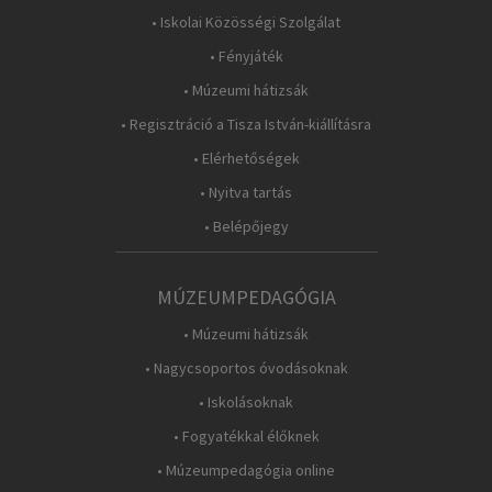
• Iskolai Közösségi Szolgálat
• Fényjáték
• Múzeumi hátizsák
• Regisztráció a Tisza István-kiállításra
• Elérhetőségek
• Nyitva tartás
• Belépőjegy
MÚZEUMPEDAGÓGIA
• Múzeumi hátizsák
• Nagycsoportos óvodásoknak
• Iskolásoknak
• Fogyatékkal élőknek
• Múzeumpedagógia online