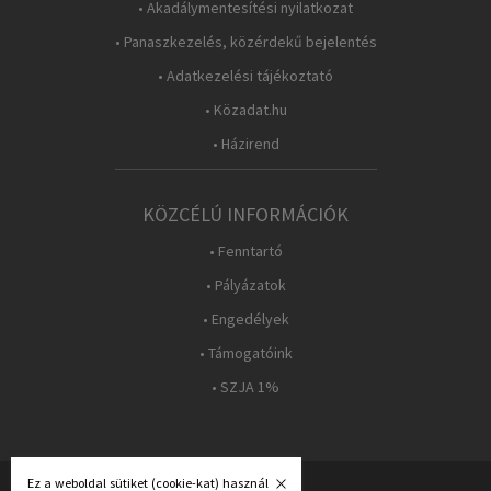
• Akadálymentesítési nyilatkozat
• Panaszkezelés, közérdekű bejelentés
• Adatkezelési tájékoztató
• Közadat.hu
• Házirend
KÖZCÉLÚ INFORMÁCIÓK
• Fenntartó
• Pályázatok
• Engedélyek
• Támogatóink
• SZJA 1%
Ez a weboldal sütiket (cookie-kat) használ