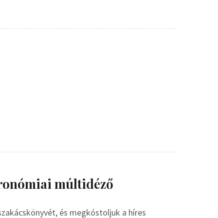
tronómiai múltidéző
szakácskönyvét, és megkóstoljuk a híres