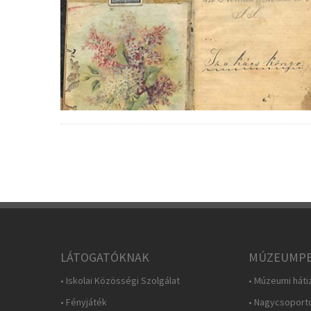
LÁTOGATÓKNAK
MÚZEUMPE
• Iskolai Közösségi Szolgálat
• Múzeumi háti
• Fényjáték
• Nagycsoport