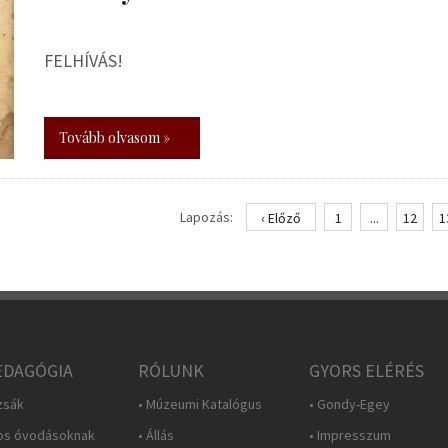
FELHÍVÁS!
Tovább olvasom »
Lapozás:
‹ Előző
1
...
12
1
DAGÓGIA
RÓLUNK
GYORS ELÉRÉS
zsák
• Múzeumi Katalógus
• Gondy-Egey
os óvodásoknak
• Állás
• Impresszum