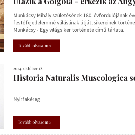
Utazik a Golgota - érkezik az Ang
Munkácsy Mihály születésének 180. évfordulójának év
festőfejedelemmé válásának útját, sikereinek történ
Munkácsy - Egy világsiker története című tárlata.
Tovább olvasom »
2024. október 18.
Historia Naturalis Museologica s
Nyírfakéreg
Tovább olvasom »