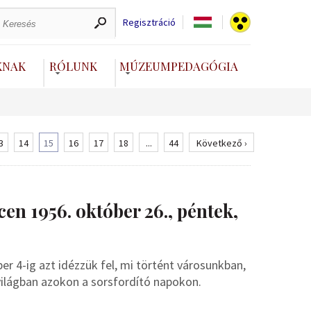
Regisztráció
KNAK
RÓLUNK
MÚZEUMPEDAGÓGIA
3
14
15
16
17
18
...
44
Következő ›
en 1956. október 26., péntek,
r 4-ig azt idézzük fel, mi történt városunkban,
világban azokon a sorsfordító napokon.