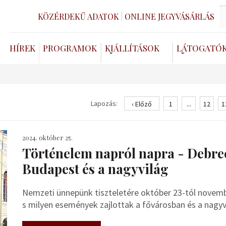
KÖZÉRDEKŰ ADATOK
ONLINE JEGYVÁSÁRLÁS
HÍREK
PROGRAMOK
KIÁLLÍTÁSOK
LÁTOGATÓ
Lapozás:
‹ Előző
1
...
12
1
2024. október 25.
Történelem napról napra - Debrec
Budapest és a nagyvilág
Nemzeti ünnepünk tiszteletére október 23-tól novembe
s milyen események zajlottak a fővárosban és a nagy