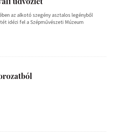
yali üdvözlet
ében az alkotó szegény asztalos legényből
etét idézi fel a Szépművészeti Múzeum
orozatból