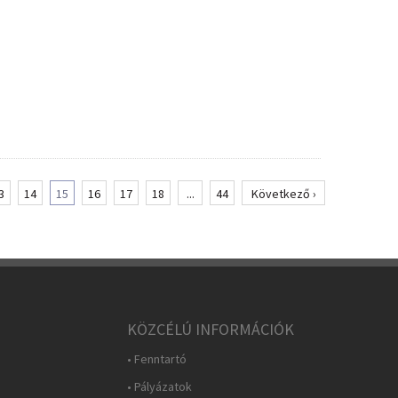
3
14
15
16
17
18
...
44
Következő ›
KÖZCÉLÚ INFORMÁCIÓK
• Fenntartó
• Pályázatok