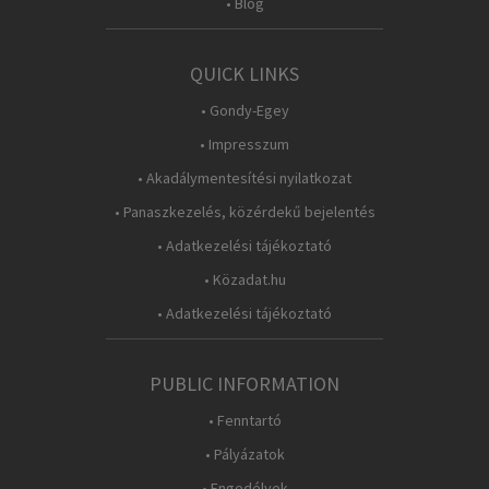
• Blog
QUICK LINKS
• Gondy-Egey
• Impresszum
• Akadálymentesítési nyilatkozat
• Panaszkezelés, közérdekű bejelentés
• Adatkezelési tájékoztató
• Közadat.hu
• Adatkezelési tájékoztató
PUBLIC INFORMATION
• Fenntartó
• Pályázatok
• Engedélyek