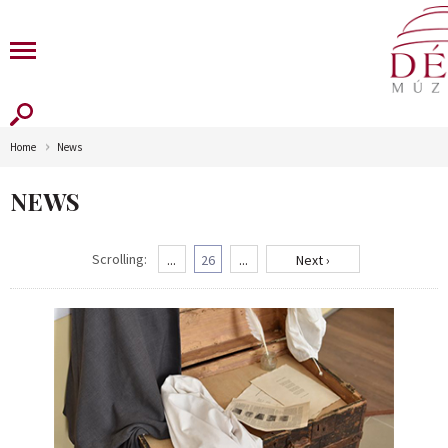
Home
News
NEWS
Scrolling:
...
26
...
Next ›