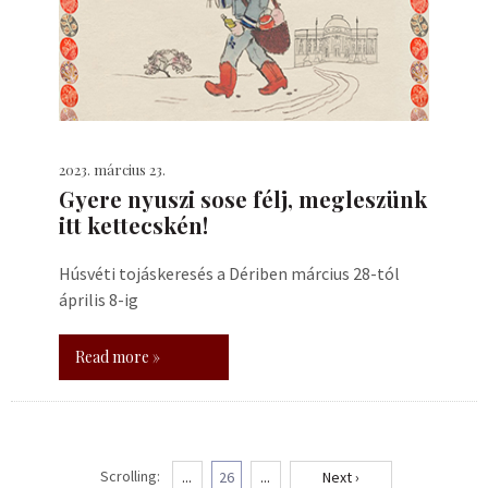
2023. március 23.
Gyere nyuszi sose félj, megleszünk
itt kettecskén!
Húsvéti tojáskeresés a Dériben március 28-tól
április 8-ig
Read more »
Scrolling:
...
26
...
Next ›