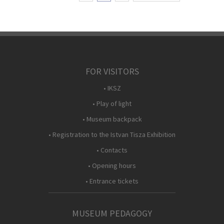
FOR VISITORS
• IKSZ
• Play of light
• Museum backpack
• Registration to the Istvan Tisza Exhibition
• Contacts
• Opening hours
• Entrance tickets
MUSEUM PEDAGOGY