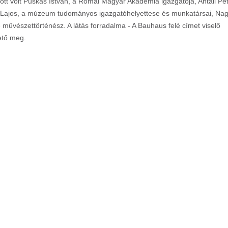
özött volt Puskás István, a Római Magyar Akadémia igazgatója, Antall Pé
 Lajos, a múzeum tudományos igazgatóhelyettese és munkatársai, Na
re művészettörténész. A látás forradalma ˗ A Bauhaus felé címet viselő
ető meg.