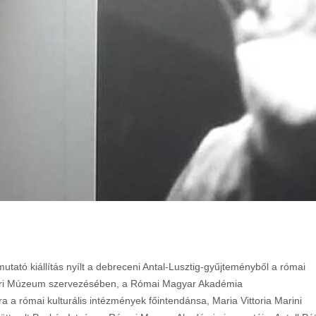
ató kiállítás nyílt a debreceni Antal-Lusztig-gyűjteményből a római
éri Múzeum szervezésében, a Római Magyar Akadémia
 a római kulturális intézmények főintendánsa, Maria Vittoria Marini