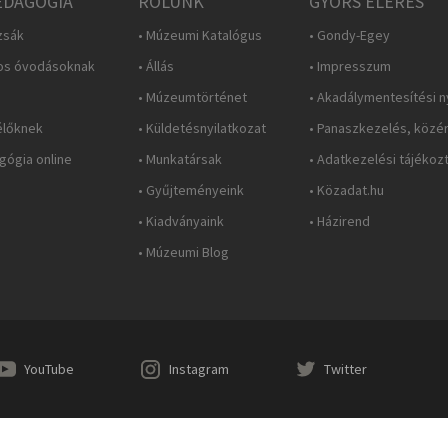
DAGÓGIA
RÓLUNK
GYORS ELÉRÉS
zsák
• Múzeumi Katalógus
• Gondy-Egey
os óvodásoknak
• Állás
• Impresszum
• Múzeumtörténet
• Akadálymentesítési n
élőknek
• Küldetésnyilatkozat
• Panaszkezelés, közé
ógia online
• Munkatársak
• Adatkezelési tájékoz
• Gyűjteményeink
• Közadat.hu
• Kiadványaink
• Házirend
• Múzeumi Blog
YouTube
Instagram
Twitter