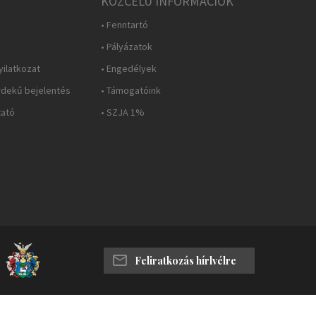
KÖZCÉLÚ INFORMÁCIÓK
• Fenntartó
• Pályázatok
yilatkozat
• Engedélyek
rdekű bejelentés
• Támogatóink
tató
• SZJA 1%
Feliratkozás hírlvélre