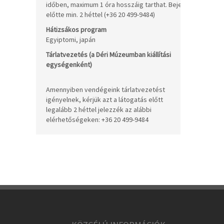
időben, maximum 1 óra hosszáig tarthat. Bejelentkezés:
előtte min. 2 héttel (+36 20 499-9484)
Be
Hátizsákos program
+ 
Egyiptomi, japán
/h
Tárlatvezetés (a Déri Múzeumban kiállítási
10
egységenként)
/c
Amennyiben vendégeink tárlatvezetést
igényelnek, kérjük azt a látogatás előtt
legalább 2 héttel jelezzék az alábbi
elérhetőségeken: +36 20 499-9484