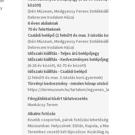
ter
között)
gy
1.
(Déri Múzeum, Medgyessy Ferenc Emlékkiállítás,
Debreceni Irodalom Háza)
6 éven aluliaknak
In
70 év felettieknek
In
Családi belépő (2 felnőtt és max. 3 iskolás korú gyermek)
7.
(Déri Múzeum, Medgyessy Ferenc Emlékkiállítás,
/c
Debreceni Irodalom Háza)
Időszaki kiállítás - Teljes árú belépőjegy
1.
Időszaki kiállítás - Kedvezményes belépőjegy
80
(6-26 év között, 62-70 év között)
Időszaki kiállítás - Családi belépő
4.
(2 felnőtt és max. 3 iskolás korú gyermek)
/c
Törvényi kedvezmény - minden hónap utolsó vasárnapján
https://derimuzeum.hu/tartalom/ingyenes_latogatok.pdf
Be
Fényjátékkal kísért tárlatvezetés
+1
Munkácsy Terem
Ft
Alkalmi fotózás
Kisebb csoportok, párok fotózási lehetősége a Déri
Múzeumban. Helyszínek: Előtér, Kupola, a Munkácsy
20
Teremhez vezető két lépcsősor. Kizárólag nyitva tartási
/a