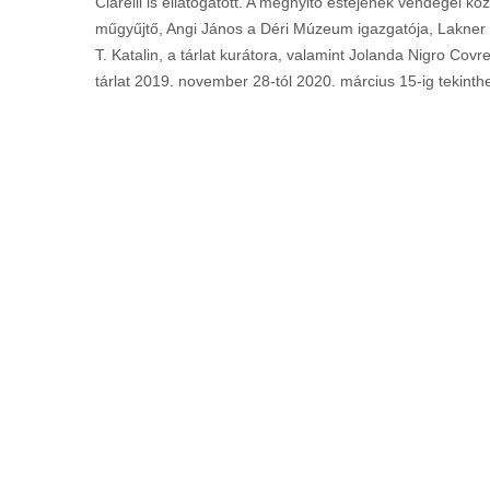
Clarelli is ellátogatott. A megnyitó estéjének vendégei k
műgyűjtő, Angi János a Déri Múzeum igazgatója, Lakner
T. Katalin, a tárlat kurátora, valamint Jolanda Nigro Cov
tárlat 2019. november 28-tól 2020. március 15-ig tekinth