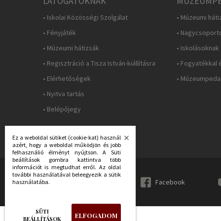
LÁTOGATÓKNAK
MÚZEUMPE
• Iskolai Közösségi Szolgálat
• Múzeumi háti
• Fényjáték
• Nagycsoport
• Múzeumi hátizsák
• Iskolásoknak
• Regisztráció a Tisza István-kiállításra
• Fogyatékkal 
• Elérhetőségek
• Múzeumpedag
• Nyitva tartás
• Belépőjegy
Ez a weboldal sütiket (cookie-kat) használ
azért, hogy a weboldal működjön és jobb
felhasználió élményt nyújtson. A Süti
beállítások gombra kattintva több
információt is megtudhat erről. Az oldal
további használatával beleegyezik a sütik
KÖVESS MINKET:
Facebook
használatába.
SÜTI
ELFOGADOM
BEÁLLÍTÁSOK