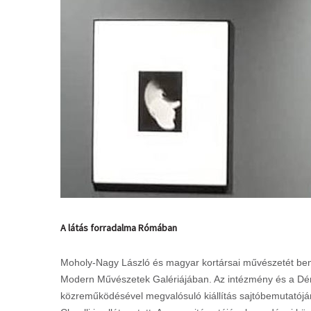
A látás forradalma Rómában
Moholy-Nagy László és magyar kortársai művészetét bemut
Modern Művészetek Galériájában. Az intézmény és a D
közreműködésével megvalósuló kiállítás sajtóbemutatójára