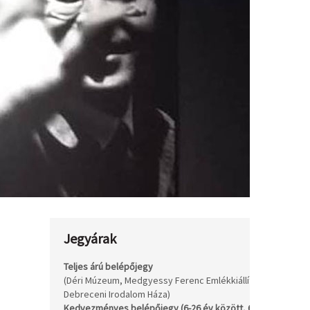
Jegyárak
Teljes árú belépőjegy
(Déri Múzeum, Medgyessy Ferenc Emlékkiállítás,
2.
Debreceni Irodalom Háza)
Kedvezményes belépőjegy (6-26 év között, 62-70 év