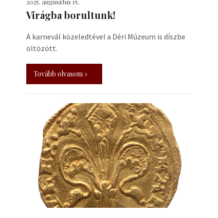
2025. augusztus 15.
Virágba borultunk!
A karnevál közeledtével a Déri Múzeum is díszbe
öltözött.
Tovább olvasom »