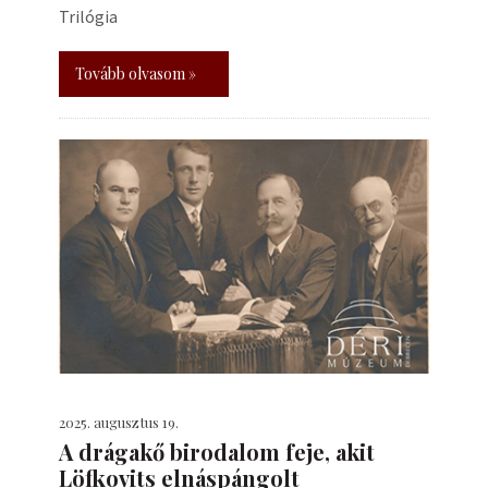
Trilógia
Tovább olvasom »
2025. augusztus 19.
A drágakő birodalom feje, akit
Löfkovits elnáspángolt