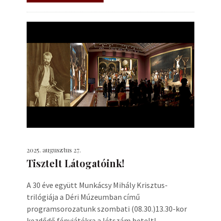
2025. augusztus 27.
Tisztelt Látogatóink!
A 30 éve együtt Munkácsy Mihály Krisztus-
trilógiája a Déri Múzeumban című
programsorozatunk szombati (08.30.)13.30-kor
kezdődő fényjátékra a létszám betelt!