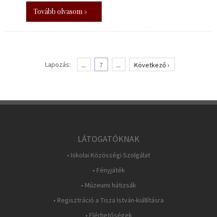
Tovább olvasom »
Lapozás:
...
7
...
Következő ›
LÁTOGATÓKNAK
• Iskolai Közösségi Szolgálat
• Fényjáték
• Múzeumi hátizsák
• Regisztráció a Tisza István-kiállításra
• Elérhetőségek