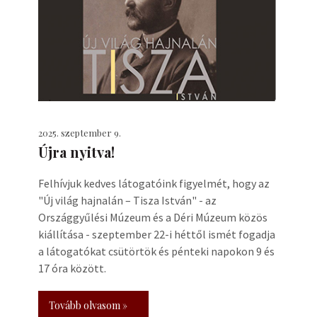
2025. szeptember 9.
Újra nyitva!
Felhívjuk kedves látogatóink figyelmét, hogy az
"Új világ hajnalán – Tisza István" - az
Országgyűlési Múzeum és a Déri Múzeum közös
kiállítása - szeptember 22-i héttől ismét fogadja
a látogatókat csütörtök és pénteki napokon 9 és
17 óra között.
Tovább olvasom »