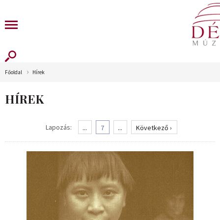
Főoldal
Hírek
HÍREK
Lapozás:
...
7
...
Következő ›