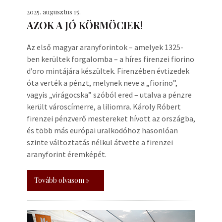
2025. augusztus 15.
AZOK A JÓ KÖRMÖCIEK!
Az első magyar aranyforintok – amelyek 1325-
ben kerültek forgalomba – a híres firenzei fiorino
d’oro mintájára készültek. Firenzében évtizedek
óta verték a pénzt, melynek neve a „fiorino”,
vagyis „virágocska” szóból ered – utalva a pénzre
került városcímerre, a liliomra. Károly Róbert
firenzei pénzverő mestereket hívott az országba,
és több más európai uralkodóhoz hasonlóan
szinte változtatás nélkül átvette a firenzei
aranyforint éremképét.
Tovább olvasom »