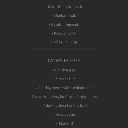
• Küldetésnyilatkozat
• Munkatársak
• Gyűjteményeink
• Kiadványaink
• Múzeumi Blog
GYORS ELÉRÉS
• Gondy-Egey
• Impresszum
• Akadálymentesítési nyilatkozat
• Panaszkezelés, közérdekű bejelentés
• Adatkezelési tájékoztató
• Közadat.hu
• Házirend