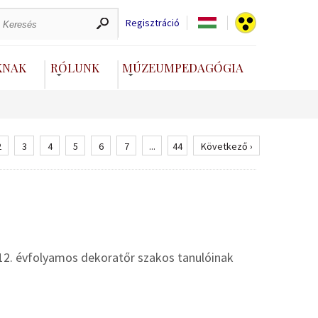
Regisztráció
KNAK
RÓLUNK
MÚZEUMPEDAGÓGIA
2
3
4
5
6
7
...
44
Következő ›
12. évfolyamos dekoratőr szakos tanulóinak