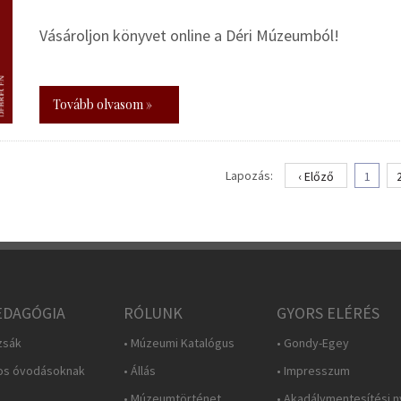
Vásároljon könyvet online a Déri Múzeumból!
Tovább olvasom »
Lapozás:
‹ Előző
1
DAGÓGIA
RÓLUNK
GYORS ELÉRÉS
zsák
• Múzeumi Katalógus
• Gondy-Egey
os óvodásoknak
• Állás
• Impresszum
• Múzeumtörténet
• Akadálymentesítési n