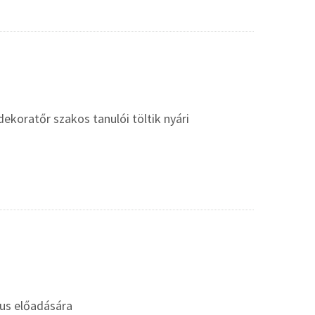
koratőr szakos tanulói töltik nyári
gus előadására