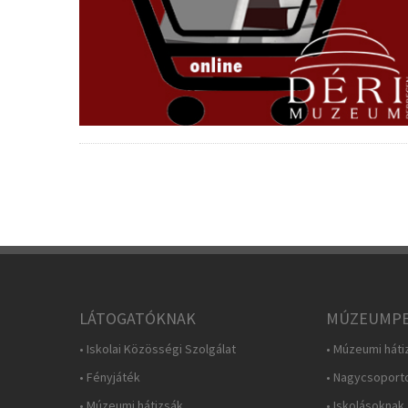
LÁTOGATÓKNAK
MÚZEUMPE
• Iskolai Közösségi Szolgálat
• Múzeumi háti
• Fényjáték
• Nagycsoport
• Múzeumi hátizsák
• Iskolásoknak