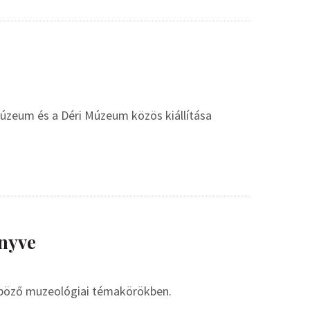
 Múzeum és a Déri Múzeum közös kiállítása
nyve
nböző muzeológiai témakörökben.