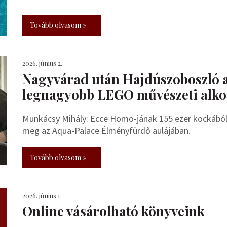
Tovább olvasom »
2026. június 2.
Nagyvárad után Hajdúszoboszló 
legnagyobb LEGO művészeti alko
Munkácsy Mihály: Ecce Homo-jának 155 ezer kockából 
meg az Aqua-Palace Élményfürdő aulájában.
Tovább olvasom »
2026. június 1.
Online vásárolható könyveink