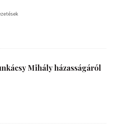
vezetések
nkácsy Mihály házasságáról