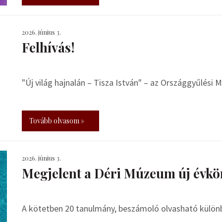
2026. június 3.
Felhívás!
"Új világ hajnalán – Tisza István" – az Országgyűlési
Tovább olvasom »
2026. június 3.
Megjelent a Déri Múzeum új évkö
A kötetben 20 tanulmány, beszámoló olvasható külö