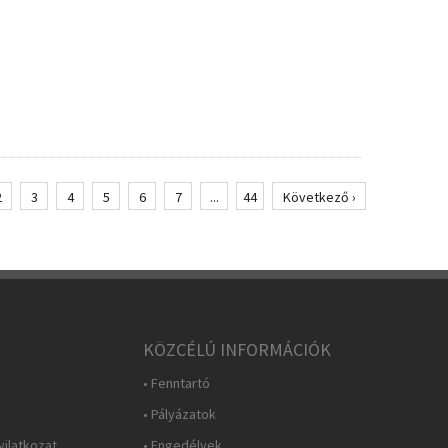
2
3
4
5
6
7
...
44
Következő ›
KÖZCÉLÚ INFORMÁCIÓK
• Fenntartó
• Pályázatok
yilatkozat
• Engedélyek