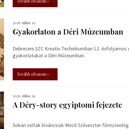
Tovább olvasom »
2026. július 30.
Gyakorlaton a Déri Múzeumban
Debreceni SZC Kreatív Technikumban 12. évfolyamos de
gyakorlatukat a Déri Múzeumban.
Tovább olvasom »
2026. július 29.
A Déry-story egyiptomi fejezete
Sokan voltak kiváncsiak Mező Szilveszter főmuzeoló