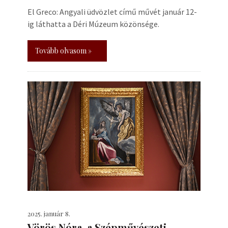
El Greco: Angyali üdvözlet című művét január 12-
ig láthatta a Déri Múzeum közönsége.
Tovább olvasom »
2025. január 8.
Vörös Nóra, a Szépművészeti