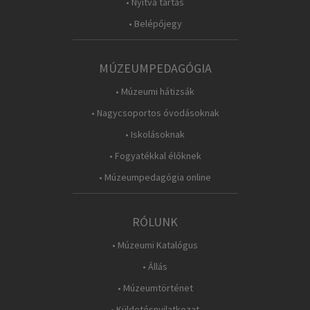
• Nyitva tartás
• Belépőjegy
MÚZEUMPEDAGÓGIA
• Múzeumi hátizsák
• Nagycsoportos óvodásoknak
• Iskolásoknak
• Fogyatékkal élőknek
• Múzeumpedagógia online
RÓLUNK
• Múzeumi Katalógus
• Állás
• Múzeumtörténet
• Küldetésnyilatkozat