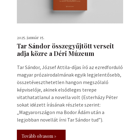
2025. január 15.
Tar Sándor összegyűjtött verseit
adja közre a Déri Múzeum
Tar Sándor, József Attila-díjas író az ezredforduló
magyar prózairodalmának egyik legjelentősebb,
összetéveszthetetlen hangon megszólaló
képviselője, akinek elsődleges terepe
vitathatatlanul a novella volt (Esterházy Péter
sokat idézett írásának részlete szerint:
„Magyarországon ma Bodor Ádám után a
legjobban novellát írni Tar Sándor tud”).
Tovább olvasom »