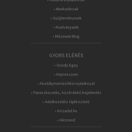
• Munkatársak
• Gyűjteményeink
• Kiadványaink
• Múzeumi Blog
GYORS ELÉRÉS
• Gondy-Egey
• Impresszum
• Akadálymentesítési nyilatkozat
• Panaszkezelés, közérdekű bejelentés
• Adatkezelési tájékoztató
• Közadat.hu
• Házirend