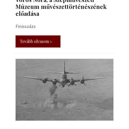
Múzeum művészettörténészének
előadása
Finisszázs
Tovább olvasom »