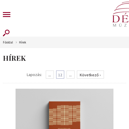
Főoldal
Hírek
HÍREK
Lapozás:
...
12
...
Következő ›