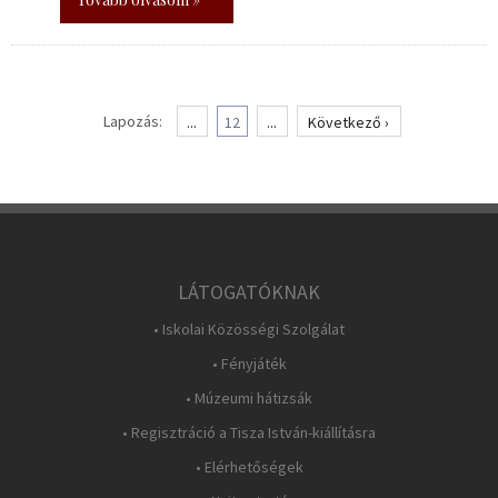
Lapozás:
...
12
...
Következő ›
LÁTOGATÓKNAK
• Iskolai Közösségi Szolgálat
• Fényjáték
• Múzeumi hátizsák
• Regisztráció a Tisza István-kiállításra
• Elérhetőségek