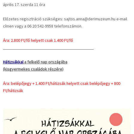
április 17. szerda 11 óra
Előzetes regisztráció szükséges: sajtos.anna@derimuzeum.hu e-mail
címen vagy a 06 20 542-9958 telefonszámon.
Ára: 2.800 Ft/fő helyett csak 1.400 Ft/fő
Hátizsákkal
a felkelő nap országába
(kisgyermekes családok részére)
Ára: belépőjegy + 1.400 Ft/hátizsák helyett csak belépőjegy + 800
Ft/hátizsák