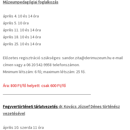
Múzeumpedagógiai foglalkozás
április 4. 10 és 14 óra
április 5. 10 óra
április 11. 10 és 14 óra
április 18. 10 és 14 óra
április 25. 10 és 14 óra
Előzetes regisztráció szükséges: sandor.zita@derimuzeum.hu e-mail
címen vagy a 06 20 542-9958 telefonszámon.
Minimum létszám: 6 fő; maximum létszám: 25 fő.
Ára: 800 Ft/fő helyett csak 600 Ft/fő
Fegyvertörténeti tárlatvezetés
dr. Kovács József Dénes történész
vezetésével
április 10. szerda 11 óra