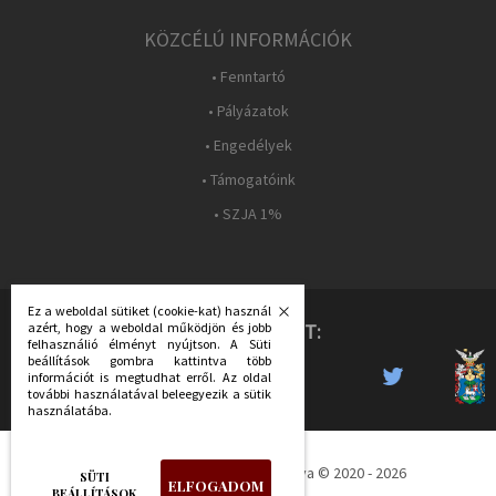
KÖZCÉLÚ INFORMÁCIÓK
• Fenntartó
• Pályázatok
• Engedélyek
• Támogatóink
• SZJA 1%
Ez a weboldal sütiket (cookie-kat) használ
KÖVESS MINKET:
azért, hogy a weboldal működjön és jobb
felhasználió élményt nyújtson. A Süti
beállítások gombra kattintva több
információt is megtudhat erről. Az oldal
további használatával beleegyezik a sütik
használatába.
Déri Múzeum - Minden jog fenntartva © 2020 - 2026
SÜTI
ELFOGADOM
BEÁLLÍTÁSOK