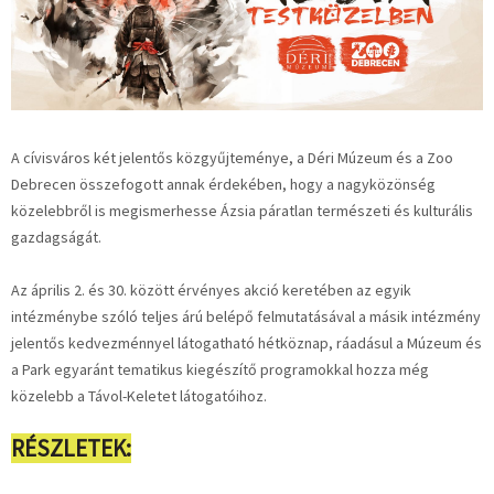
A cívisváros két jelentős közgyűjteménye, a Déri Múzeum és a Zoo
Debrecen összefogott annak érdekében, hogy a nagyközönség
közelebbről is megismerhesse Ázsia páratlan természeti és kulturális
gazdagságát.
Az április 2. és 30. között érvényes akció keretében az egyik
intézménybe szóló teljes árú belépő felmutatásával a másik intézmény
jelentős kedvezménnyel látogatható hétköznap, ráadásul a Múzeum és
a Park egyaránt tematikus kiegészítő programokkal hozza még
közelebb a Távol-Keletet látogatóihoz.
RÉSZLETEK: