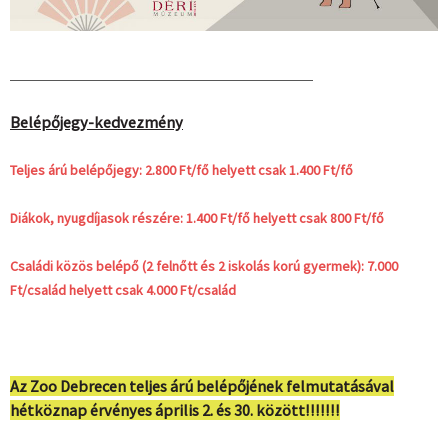
Belépőjegy-kedvezmény
Teljes árú belépőjegy: 2.800 Ft/fő helyett csak 1.400 Ft/fő
Diákok, nyugdíjasok részére: 1.400 Ft/fő helyett csak 800 Ft/fő
Családi közös belépő (2 felnőtt és 2 iskolás korú gyermek): 7.000
Ft/család helyett csak 4.000 Ft/család
Az Zoo Debrecen teljes árú belépőjének felmutatásával
hétköznap érvényes április 2. és 30. között!!!!!!!