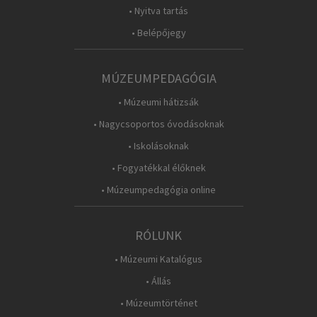
• Nyitva tartás
• Belépőjegy
MÚZEUMPEDAGÓGIA
• Múzeumi hátizsák
• Nagycsoportos óvodásoknak
• Iskolásoknak
• Fogyatékkal élőknek
• Múzeumpedagógia online
RÓLUNK
• Múzeumi Katalógus
• Állás
• Múzeumtörténet