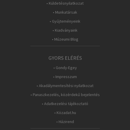
• Küldetésnyilatkozat
• Munkatársak
• Gyűjteményeink
• Kiadványaink
• Múzeumi Blog
GYORS ELÉRÉS
• Gondy-Egey
• Impresszum
• Akadálymentesítési nyilatkozat
• Panaszkezelés, közérdekű bejelentés
• Adatkezelési tájékoztató
• Közadat.hu
• Házirend