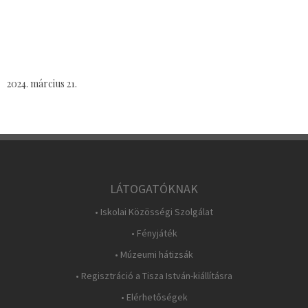
2024. március 21.
LÁTOGATÓKNAK
• Iskolai Közösségi Szolgálat
• Fényjáték
• Múzeumi hátizsák
• Regisztráció a Tisza István-kiállításra
• Elérhetőségek