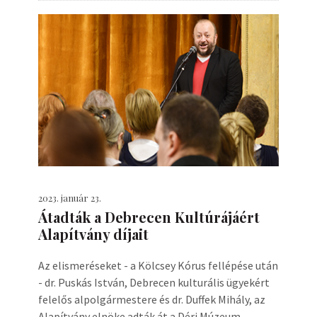
2023. január 23.
Átadták a Debrecen Kultúrájáért
Alapítvány díjait
Az elismeréseket - a Kölcsey Kórus fellépése után
- dr. Puskás István, Debrecen kulturális ügyekért
felelős alpolgármestere és dr. Duffek Mihály, az
Alapítvány elnöke adták át a Déri Múzeum