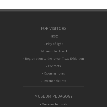
FOR VISITORS
• IKSZ
• Play of light
• Museum backpack
• Registration to the Istvan Tisza Exhibition
• Contacts
• Opening hours
• Entrance tickets
MUSEUM PEDAGOGY
• Múzeumi hátizsák