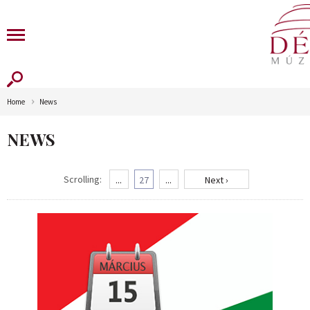
Home
News
NEWS
Scrolling:
...
27
...
Next ›