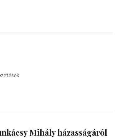
vezetések
nkácsy Mihály házasságáról