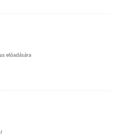
gus előadására
n!