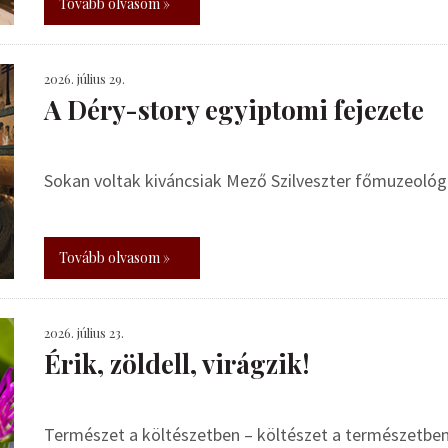
Tovább olvasom »
2026. július 29.
A Déry-story egyiptomi fejezete
Sokan voltak kiváncsiak Mező Szilveszter főmuzeoló
Tovább olvasom »
2026. július 23.
Érik, zöldell, virágzik!
Természet a költészetben – költészet a természetbe