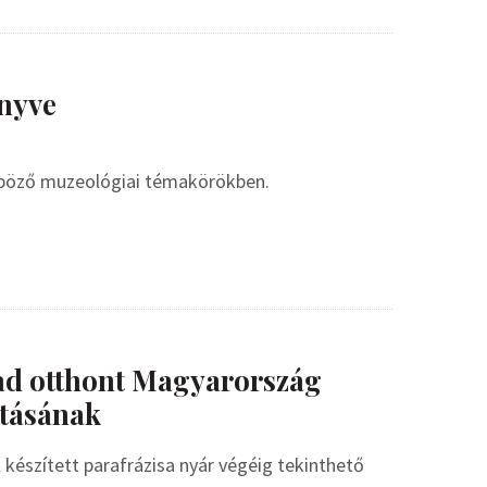
nyve
nböző muzeológiai témakörökben.
ad otthont Magyarország
tásának
készített parafrázisa nyár végéig tekinthető