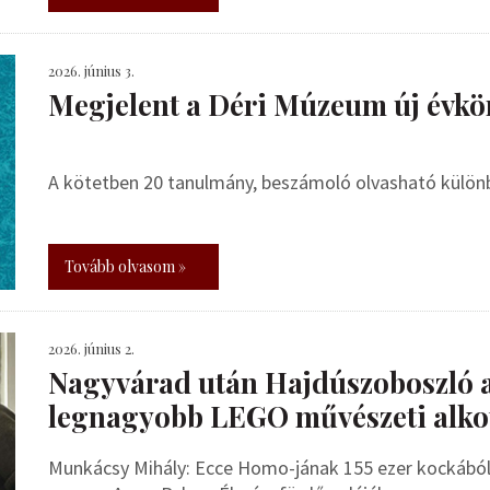
2026. június 3.
Megjelent a Déri Múzeum új évkö
A kötetben 20 tanulmány, beszámoló olvasható külö
Tovább olvasom »
2026. június 2.
Nagyvárad után Hajdúszoboszló 
legnagyobb LEGO művészeti alko
Munkácsy Mihály: Ecce Homo-jának 155 ezer kockából 