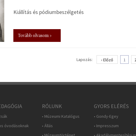
Kiállítás és pódiumbeszélgetés
Tovább olvasom »
Lapozás:
‹ Előző
1
DAGÓGIA
RÓLUNK
GYORS ELÉRÉS
zsák
• Múzeumi Katalógus
• Gondy-Egey
os óvodásoknak
• Állás
• Impresszum
• Múzeumtörténet
• Akadálymentesítési n