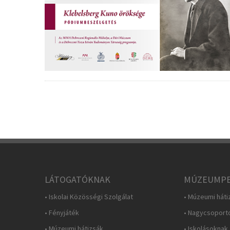
LÁTOGATÓKNAK
MÚZEUMPE
• Iskolai Közösségi Szolgálat
• Múzeumi háti
• Fényjáték
• Nagycsoport
• Múzeumi hátizsák
• Iskolásoknak