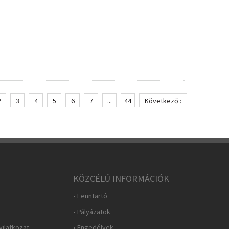
2
3
4
5
6
7
...
44
Következő ›
KÖZCÉLÚ INFORMÁCIÓK
• Fenntartó
• Pályázatok
yilatkozat
• Engedélyek