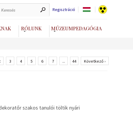
Regisztráció
KNAK
RÓLUNK
MÚZEUMPEDAGÓGIA
2
3
4
5
6
7
...
44
Következő ›
koratőr szakos tanulói töltik nyári