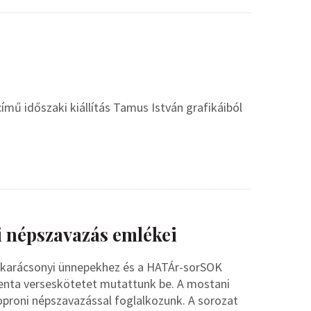
ű időszaki kiállítás Tamus István grafikáiból
i népszavazás emlékei
a karácsonyi ünnepekhez és a HATÁr-sorSOK
edenta verseskötetet mutattunk be. A mostani
oproni népszavazással foglalkozunk. A sorozat