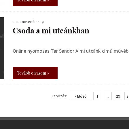
2021. november 19.
Csoda a mi utcánkban
Online nyomozás Tar Sándor A mi utcánk című művébő
Tovább olvasom »
Lapozás:
‹ Előző
1
...
29
3