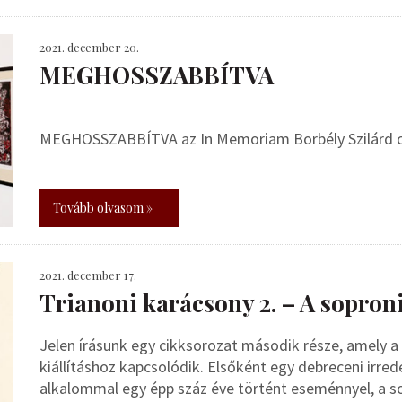
2021. december 20.
MEGHOSSZABBÍTVA
MEGHOSSZABBÍTVA az In Memoriam Borbély Szilárd cím
Tovább olvasom »
2021. december 17.
Trianoni karácsony 2. – A sopron
Jelen írásunk egy cikksorozat második része, amely 
kiállításhoz kapcsolódik. Elsőként egy debreceni irr
alkalommal egy épp száz éve történt eseménnyel, a s