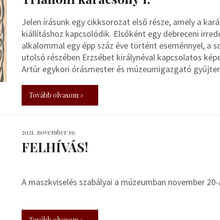
Jelen írásunk egy cikksorozat első része, amely a ka
kiállításhoz kapcsolódik. Elsőként egy debreceni irr
alkalommal egy épp száz éve történt eseménnyel, a s
utolsó részében Erzsébet királynéval kapcsolatos ké
Artúr egykori órásmester és múzeumigazgató gyűjte
Tovább olvasom »
2021. november 19.
FELHÍVÁS!
A maszkviselés szabályai a múzeumban november 20-á
Tovább olvasom »