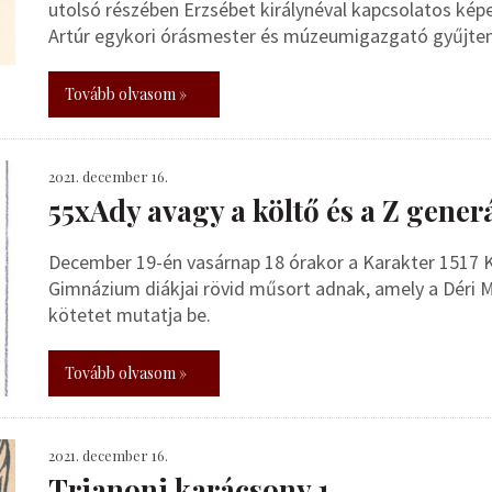
utolsó részében Erzsébet királynéval kapcsolatos ké
Artúr egykori órásmester és múzeumigazgató gyűjte
Tovább olvasom »
2021. december 16.
55xAdy avagy a költő és a Z gener
December 19-én vasárnap 18 órakor a Karakter 1517 
Gimnázium diákjai rövid műsort adnak, amely a Dér
kötetet mutatja be.
Tovább olvasom »
2021. december 16.
Trianoni karácsony 1.