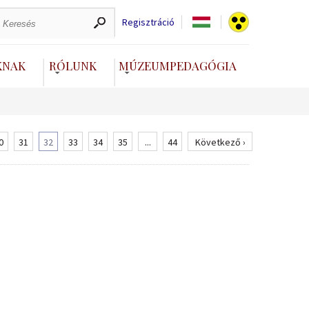
Regisztráció
KNAK
RÓLUNK
MÚZEUMPEDAGÓGIA
0
31
32
33
34
35
...
44
Következő ›