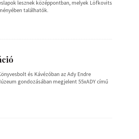
peslapok lesznek középpontban, melyek Löfkovits
ményében találhatók.
áció
Könyvesbolt és Kávézóban az Ady Endre
i Múzeum gondozásában megjelent 55xADY című