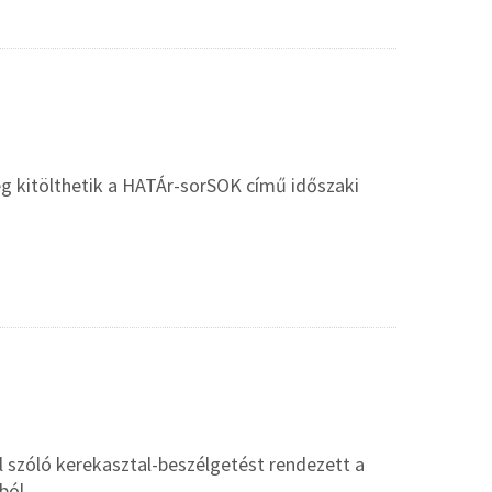
ég kitölthetik a HATÁr-sorSOK című időszaki
 szóló kerekasztal-beszélgetést rendezett a
ból.