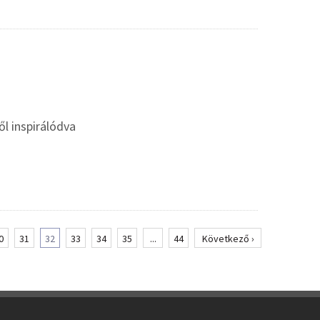
l inspirálódva
0
31
32
33
34
35
...
44
Következő ›