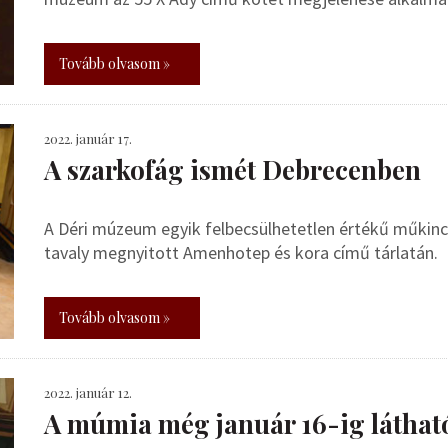
Tovább olvasom »
2022. január 17.
A szarkofág ismét Debrecenben
A Déri múzeum egyik felbecsülhetetlen értékű műkinc
tavaly megnyitott Amenhotep és kora című tárlatán.
Tovább olvasom »
2022. január 12.
A múmia még január 16-ig láthat