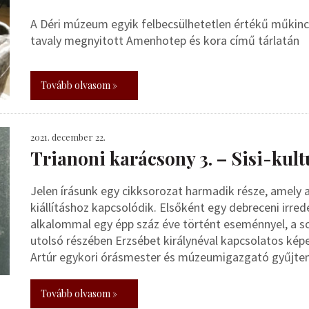
A Déri múzeum egyik felbecsülhetetlen értékű műkinc
tavaly megnyitott Amenhotep és kora című tárlatán
Tovább olvasom »
2021. december 22.
Trianoni karácsony 3. – Sisi-kul
Jelen írásunk egy cikksorozat harmadik része, amely
kiállításhoz kapcsolódik. Elsőként egy debreceni irr
alkalommal egy épp száz éve történt eseménnyel, a s
utolsó részében Erzsébet királynéval kapcsolatos kép
Artúr egykori órásmester és múzeumigazgató gyűjte
Tovább olvasom »