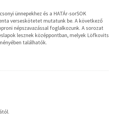
rácsonyi ünnepekhez és a HATÁr-sorSOK
edenta verseskötetet mutatunk be. A következő
oproni népszavazással foglalkozunk. A sorozat
peslapok lesznek középpontban, melyek Löfkovits
ményében találhatók.
tól.