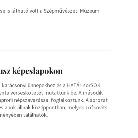
se is látható volt a Szépművészeti Múzeum
tusz képeslapokon
 a karácsonyi ünnepekhez és a HATÁr-sorSOK
edenta verseskötetet mutattunk be. A második
oproni népszavazással foglalkoztunk. A sorozat
eslapok állnak középpontban, melyek Löfkovits
ményében találhatók.