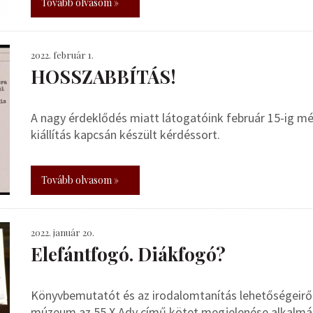
Tovább olvasom »
2022. február 1.
HOSSZABBÍTÁS!
A nagy érdeklődés miatt látogatóink február 15-ig m
kiállítás kapcsán készült kérdéssort.
Tovább olvasom »
2022. január 20.
Elefántfogó. Diákfogó?
Könyvbemutatót és az irodalomtanítás lehetőségeiről
múzeum az 55 X Ady című kötet megjelenése alkalmá