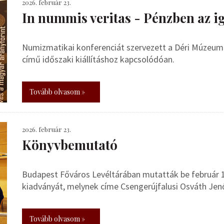
2026. február 23.
In nummis veritas - Pénzben az i
Numizmatikai konferenciát szervezett a Déri Múzeum 
című időszaki kiállításhoz kapcsolódóan.
Tovább olvasom »
2026. február 23.
Könyvbemutató
Budapest Főváros Levéltárában mutatták be február
kiadványát, melynek címe Csengerújfalusi Osváth Jen
Tovább olvasom »