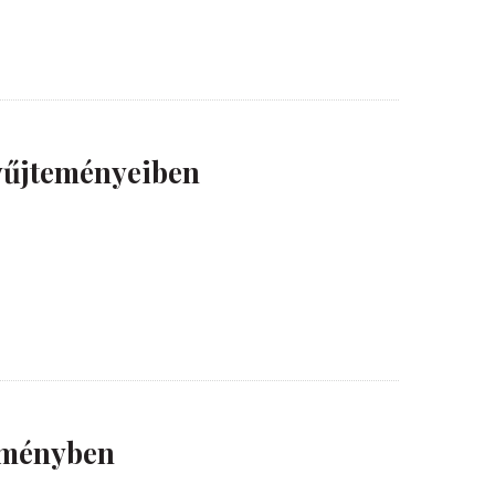
gyűjteményeiben
teményben