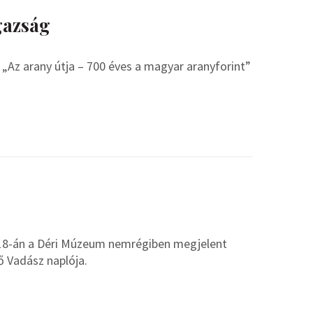
gazság
„Az arany útja – 700 éves a magyar aranyforint”
 18-án a Déri Múzeum nemrégiben megjelent
ő Vadász naplója.