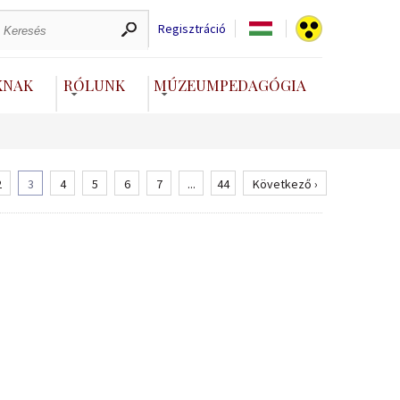
Regisztráció
KNAK
RÓLUNK
MÚZEUMPEDAGÓGIA
2
3
4
5
6
7
...
44
Következő ›