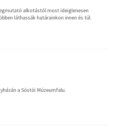
megmutató alkotástól most ideiglenesen
bben láthassák határainkon innen és túl.
gyházán a Sóstói Múzeumfalu.