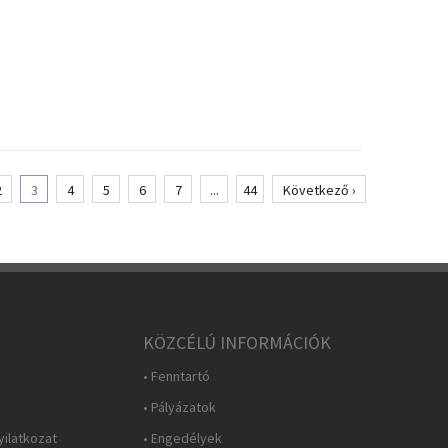
2
3
4
5
6
7
...
44
Következő ›
KÖZCÉLÚ INFORMÁCIÓK
• Fenntartó
• Pályázatok
yilatkozat
• Engedélyek