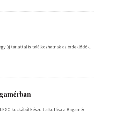
új tárlattal is találkozhatnak az érdeklődők.
Bagamérban
LEGO kockából készült alkotása a Bagaméri