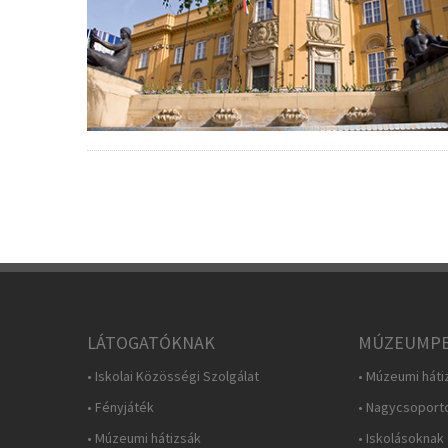
LÁTOGATÓKNAK
MÚZEUMPE
• Iskolai Közösségi Szolgálat
• Múzeumi háti
• Fényjáték
• Nagycsoport
• Múzeumi hátizsák
• Iskolásoknak