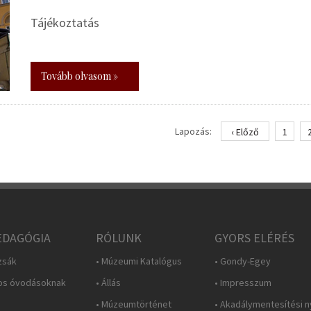
Tájékoztatás
Tovább olvasom »
Lapozás:
‹ Előző
1
DAGÓGIA
RÓLUNK
GYORS ELÉRÉS
zsák
• Múzeumi Katalógus
• Gondy-Egey
os óvodásoknak
• Állás
• Impresszum
• Múzeumtörténet
• Akadálymentesítési n