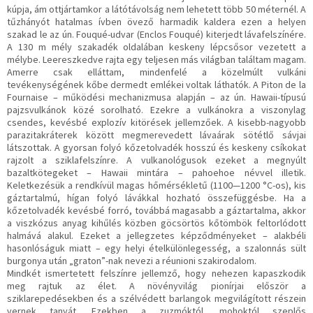
kúpja, ám ottjártamkor a látótávolság nem lehetett több 50 méternél. A
tűzhányót hatalmas ívben övező harmadik kaldera ezen a helyen
szakad le az ún. Fouqué-udvar (Enclos Fouqué) kiterjedt lávafelszínére.
A 130 m mély szakadék oldalában keskeny lépcsősor vezetett a
mélybe. Leereszkedve rajta egy teljesen más világban találtam magam.
Amerre csak elláttam, mindenfelé a közelmúlt vulkáni
tevékenységének kőbe dermedt emlékei voltak láthatók. A Piton de la
Fournaise – működési mechanizmusa alapján – az ún. Hawaii-típusú
pajzsvulkánok közé sorolható. Ezekre a vulkánokra a viszonylag
csendes, kevésbé explozív kitörések jellemzőek. A kisebb-nagyobb
parazitakráterek között megmerevedett lávaárak sötétlő sávjai
látszottak. A gyorsan folyó kőzetolvadék hosszú és keskeny csíkokat
rajzolt a sziklafelszínre. A vulkanológusok ezeket a megnyúlt
bazaltkötegeket – Hawaii mintára – pahoehoe névvel illetik.
Keletkezésük a rendkívül magas hőmérsékletű (1100—1200 °C-os), kis
gáztartalmú, hígan folyó lávákkal hozható összefüggésbe. Ha a
kőzetolvadék kevésbé forró, továbbá magasabb a gáztartalma, akkor
a viszkózus anyag kihűlés közben göcsörtös kőtömbök feltorlódott
halmává alakul. Ezeket a jellegzetes képződményeket – alakbéli
hasonlóságuk miatt – egy helyi ételkülönlegesség, a szalonnás sült
burgonya után „graton”-nak nevezi a réunioni szakirodalom.
Mindkét ismertetett felszínre jellemző, hogy nehezen kapaszkodik
meg rajtuk az élet. A növényvilág pionírjai először a
sziklarepedésekben és a szélvédett barlangok megvilágított részein
vernek tanyát. Ezekben a zuzmóktól, mohoktól szeplős