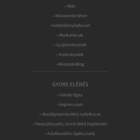
• Állás
• Múzeumtörténet
• Küldetésnyilatkozat
• Munkatársak
• Gyűjteményeink
• Kiadványaink
• Múzeumi Blog
GYORS ELÉRÉS
• Gondy-Egey
• Impresszum
• Akadálymentesítési nyilatkozat
• Panaszkezelés, közérdekű bejelentés
• Adatkezelési tájékoztató