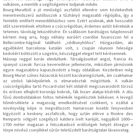
vulkánon, a mentők a segítségemre tudjanak indulni.
Bourg-Muratból a jó minőségű aszfaltút ellenére sem közlekedtek
menetrendszerű autóbuszok a tűzhányó magasabb régiójába, így a
fentebb említett menedékházhoz sem. Ezért azoknak, akik hosszabb
időt szeretnének eltölteni a csúcsrégióban, érdemes autót bérelniük a
tetemes távolság leküzdésére. Én szállásom barátságos tulajdonosát
kértem meg arra, hogy néhány euróért cserébe fuvarozzon fel a
Bellecombe-hágónál található „védkunyhóhoz”. Házigazdám, aki
egyébként barcelonai katalán volt, s csupán réunioni felesége
kedvéért költözött a szigetre, készséggel eleget tett kérésemnek.
Másnap reggel korán elindultunk. Társalgásunkat angol, francia és
spanyol szavak furcsa keveredése jellemezte, miközben járművünk
egyre magasabbra kapaszkodott a hegy oldalában. Kezdetben még
Bourg-Murat színes házacskái között kacskaringóztunk, ám csakhamar
az utolsó lakóépületek is elmaradoztak mögöttünk. A vulkán
csúcsrégiójába tartó Piccard-utat két oldalról megcsavarodott törzsű
és erősen elhajlott koronájú bokrok, fák bizarr alakjai kísérték. A dús
fűvű domboldalakon foltos tehénkék legelésztek békésen. A levegő
hőmérséklete a magasság emelkedésével csökkent, s ezáltal a
növényvilág képe is megváltozott. Hamarosan kisebb fenyvesben
kígyózott a keskeny aszfaltcsík, hogy aztán elérve a Rivière des
Remparts völgyét szegélyző kaldera ívelt karéját, nagyjából 1600—
1700 méter magasan a felszakadozó erdőségek helyét átvegye a
törpe növésű cserjékkel sűrűn teletűzdelt barátságtalan lávasivatag.