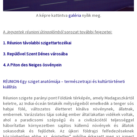
A képre kattintva
galéria
nyílik meg.
A
Jegyzetek réunioni útinaplómból
sorozat további fejezetei:
1. Réunion távolabbi szigettartozékai
3. Repülővel Szent Dénes városába
4. A Piton des Neiges ösvényein
RÉUNION-Egy sziget anatómiája – természetrajzi és kultúrtörténeti
kiállítás
Réunion szigete parányi pont Földünk térképén, amely Madagaszkártól
keletre, az Indiai-óceán tintakék mélységeiből emelkedik a tenger sós
habjai fölé, változatos életteret kínálva növénynek, állatnak,
embernek. Varázslatos tájai sokáig ember által lakatlan vidékek voltak,
ahol a paradicsomi szépségű és a civilizációtól teljességgel
háborítatlan környezetben sajátos küllemű növények és állatok
sokasodtak és fejlődtek. Az újkori földrajzi felfedezéseknek
köszönhetően ebbe az „érintetlen” miliőbe érkezett meg az ismert