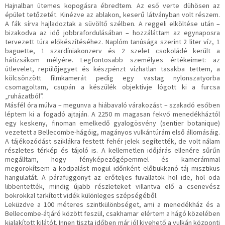
Hajnalban ütemes kopogásra ébredtem. Az eső verte dühösen az
épület tetőzetét. Kinézve az ablakon, keserű látványban volt részem.
A fák sírva hajladoztak a süvöltő szélben. A reggeli elköltése után –
bizakodva az idő jobbrafordulásában – hozzáláttam az egynaposra
tervezett túra előkészítéséhez. Naplóm tanúsága szerint 2 liter víz, 1
baguette, 1 szardíniakonzerv és 2 szelet csokoládé került a
hátizsákom mélyére. Legfontosabb személyes értékeimet: az
útlevelet, repülőjegyet és készpénzt vízhatlan tasakba tettem, a
kölcsönzött filmkamerát pedig egy vastag nylonszatyorba
csomagoltam, csupán a készülék objektívje lógott ki a furcsa
„ruházatból”.
Másfél óra múlva – megunva a hiábavaló várakozást – szakadó esőben
léptem ki a fogadó ajtaján. A 2250 m magasan fekvő menedékháztól
egy keskeny, finoman emelkedő gyalogösvény (sentier botanique)
vezetett a Bellecombe-hágóig, magányos vulkántúrám első állomásáig.
A tájékozódást sziklákra festett fehér jelek segítették, de volt nálam
részletes térkép és tájoló is. A kellemetlen időjárás ellenére sűrűn
megálltam, hogy fényképezőgépemmel és kamerámmal
megörökítsem a ködpalást mögül időnként előbukkanó táj misztikus
hangulatát. A párafüggönyt az erőteljes fuvallatok hol ide, hol oda
libbentették, mindig újabb részleteket villantva elő a csenevész
bokrokkal tarkított vidék különleges szépségéből.
Leküzdve a 100 méteres szintkülönbséget, ami a menedékház és a
Bellecombe-átjáró között feszül, csakhamar elértem a hágó közelében
kialakított kilátót. Innen tiszta időben már jól kivehető a vulkán központi