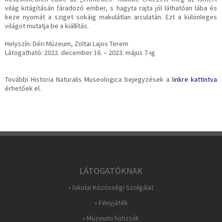
világ kitágításán fáradozó ember, s hagyta rajta jól láthatóan lába és
keze nyomát a sziget sokáig makulátlan arculatán. Ezt a különleges
világot mutatja be a kiállítás.
Helyszín: Déri Múzeum, Zoltai Lajos Terem
Látogatható: 2022. december 16. – 2023. május 7-ig
További Historia Naturalis Museologica bejegyzések a l
inkre kattintva
érhetőek el.
LÁTOGATÓKNAK
• Iskolai Közösségi Szolgálat
• Fényjáték
• Múzeumi hátizsák