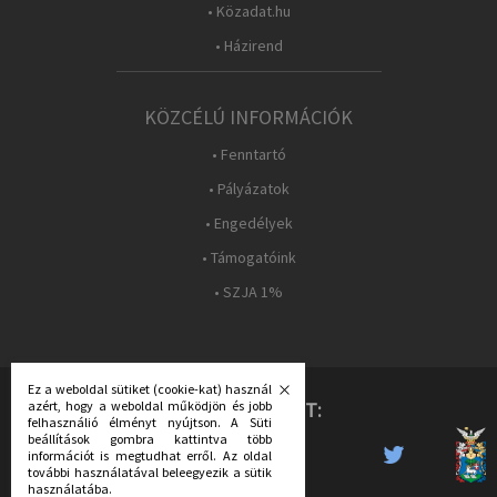
• Közadat.hu
• Házirend
KÖZCÉLÚ INFORMÁCIÓK
• Fenntartó
• Pályázatok
• Engedélyek
• Támogatóink
• SZJA 1%
Ez a weboldal sütiket (cookie-kat) használ
KÖVESS MINKET:
azért, hogy a weboldal működjön és jobb
felhasználió élményt nyújtson. A Süti
beállítások gombra kattintva több
információt is megtudhat erről. Az oldal
további használatával beleegyezik a sütik
használatába.