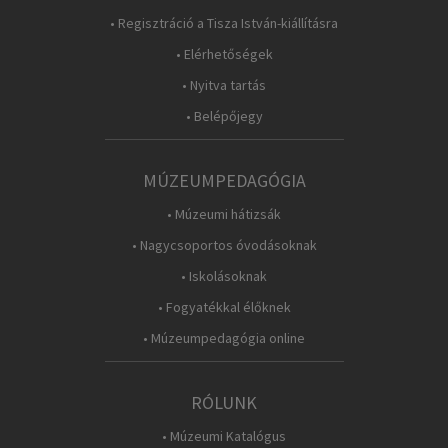
• Regisztráció a Tisza István-kiállításra
• Elérhetőségek
• Nyitva tartás
• Belépőjegy
MÚZEUMPEDAGÓGIA
• Múzeumi hátizsák
• Nagycsoportos óvodásoknak
• Iskolásoknak
• Fogyatékkal élőknek
• Múzeumpedagógia online
RÓLUNK
• Múzeumi Katalógus