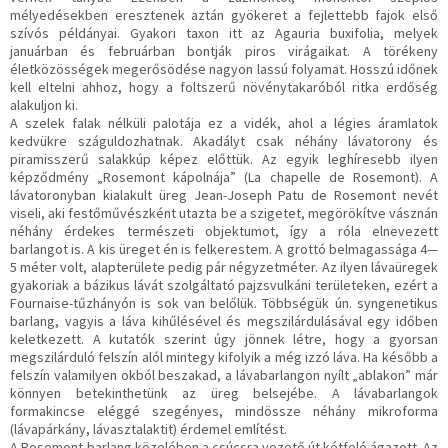
mélyedésekben eresztenek aztán gyökeret a fejlettebb fajok első
szívós példányai. Gyakori taxon itt az Agauria buxifolia, melyek
januárban és februárban bontják piros virágaikat. A törékeny
életközösségek megerősödése nagyon lassú folyamat. Hosszú időnek
kell eltelni ahhoz, hogy a foltszerű növénytakaróból ritka erdőség
alakuljon ki.
A szelek falak nélküli palotája ez a vidék, ahol a légies áramlatok
kedvükre száguldozhatnak. Akadályt csak néhány lávatorony és
piramisszerű salakkúp képez előttük. Az egyik leghíresebb ilyen
képződmény „Rosemont kápolnája” (La chapelle de Rosemont). A
lávatoronyban kialakult üreg Jean-Joseph Patu de Rosemont nevét
viseli, aki festőművészként utazta be a szigetet, megörökítve vásznán
néhány érdekes természeti objektumot, így a róla elnevezett
barlangot is. A kis üreget én is felkerestem. A grottó belmagassága 4—
5 méter volt, alapterülete pedig pár négyzetméter. Az ilyen lávaüregek
gyakoriak a bázikus lávát szolgáltató pajzsvulkáni területeken, ezért a
Fournaise-tűzhányón is sok van belőlük. Többségük ún. syngenetikus
barlang, vagyis a láva kihűlésével és megszilárdulásával egy időben
keletkezett. A kutatók szerint úgy jönnek létre, hogy a gyorsan
megszilárduló felszín alól mintegy kifolyik a még izzó láva. Ha később a
felszín valamilyen okból beszakad, a lávabarlangon nyílt „ablakon” már
könnyen betekinthetünk az üreg belsejébe. A lávabarlangok
formakincse eléggé szegényes, mindössze néhány mikroforma
(lávapárkány, lávasztalaktit) érdemel említést.
A Rosemont-barlang közelében a csúcsra vezető út kétfelé ágazott. Az