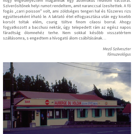
hogy engedélyeztem magamnak egy autentikus réunioni vacsorát.
Szíverősítőnek helyi rumot rendeltem, amit naranccsal ízesítettek. A fő
fogás „carri poisson” volt, ami zöldséges tengeri hal és fűszeres rizs
együtteseként írható le. A laktató étel elfogyasztása után egy kisebb
korsót toltak elém, csurig töltve finom cilaosi borral. Ahogy
fogyatkozott a bacchusi nektár, úgy telepedett rám az egész napos
fáradtság ólomnehéz terhe. Nem sokkal később visszatértem
szállásomra, s engedtem a hívogató álom csábításának…
Mező Szilveszter
főmuzeológus