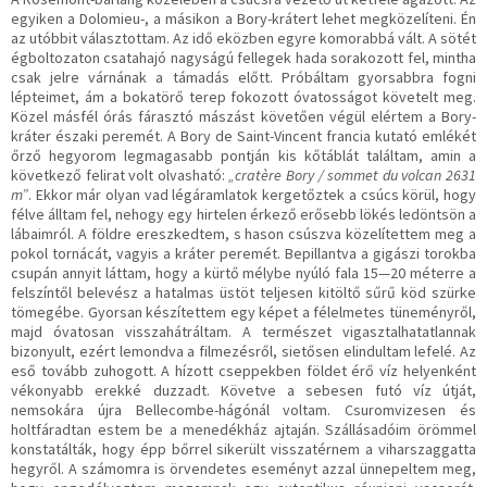
egyiken a Dolomieu-, a másikon a Bory-krátert lehet megközelíteni. Én
az utóbbit választottam. Az idő eközben egyre komorabbá vált. A sötét
égboltozaton csatahajó nagyságú fellegek hada sorakozott fel, mintha
csak jelre várnának a támadás előtt. Próbáltam gyorsabbra fogni
lépteimet, ám a bokatörő terep fokozott óvatosságot követelt meg.
Közel másfél órás fárasztó mászást követően végül elértem a Bory-
kráter északi peremét. A Bory de Saint-Vincent francia kutató emlékét
őrző hegyorom legmagasabb pontján kis kőtáblát találtam, amin a
következő felirat volt olvasható:
„cratère Bory / sommet du volcan 2631
m”
. Ekkor már olyan vad légáramlatok kergetőztek a csúcs körül, hogy
félve álltam fel, nehogy egy hirtelen érkező erősebb lökés ledöntsön a
lábaimról. A földre ereszkedtem, s hason csúszva közelítettem meg a
pokol tornácát, vagyis a kráter peremét. Bepillantva a gigászi torokba
csupán annyit láttam, hogy a kürtő mélybe nyúló fala 15—20 méterre a
felszíntől belevész a hatalmas üstöt teljesen kitöltő sűrű köd szürke
tömegébe. Gyorsan készítettem egy képet a félelmetes tüneményről,
majd óvatosan visszahátráltam. A természet vigasztalhatatlannak
bizonyult, ezért lemondva a filmezésről, sietősen elindultam lefelé. Az
eső tovább zuhogott. A hízott cseppekben földet érő víz helyenként
vékonyabb erekké duzzadt. Követve a sebesen futó víz útját,
nemsokára újra Bellecombe-hágónál voltam. Csuromvizesen és
holtfáradtan estem be a menedékház ajtaján. Szállásadóim örömmel
konstatálták, hogy épp bőrrel sikerült visszatérnem a viharszaggatta
hegyről. A számomra is örvendetes eseményt azzal ünnepeltem meg,