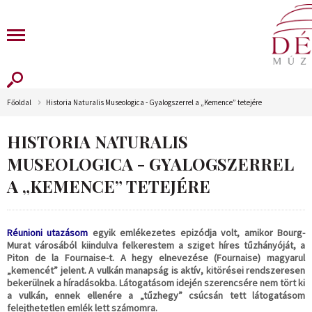
Főoldal
Historia Naturalis Museologica - Gyalogszerrel a „Kemence” tetejére
HISTORIA NATURALIS
MUSEOLOGICA - GYALOGSZERREL
A „KEMENCE” TETEJÉRE
Réunioni utazásom
egyik emlékezetes epizódja volt, amikor Bourg-
Murat városából kiindulva felkerestem a sziget híres tűzhányóját, a
Piton de la Fournaise-t. A hegy elnevezése (Fournaise) magyarul
„kemencét” jelent. A vulkán manapság is aktív, kitörései rendszeresen
bekerülnek a híradásokba. Látogatásom idején szerencsére nem tört ki
a vulkán, ennek ellenére a „tűzhegy” csúcsán tett látogatásom
felejthetetlen emlék lett számomra.