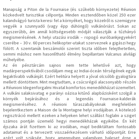
Manapság a Piton de la Fournaise (és szűkebb környezete) Réunion
közkedvelt turisztikai célpontja. Minden esztendőben közel 250 ezer
kalandvágyó turista keresi fel a környéket, hogy közelről is szemügyre
vegyék a szunnyadó (vagy épp dühöngő) vulkánóriást. Sokan az
egyszerűbb, ám annál költségesebb módját választják a tűzhányó
megismerésének. A helyi utazási irodák – ropogó euróbankjegyekért
cserébe – 30 v. 60 perces helikopter-utakat szerveznek a gigászi hegy
fölött. A szemtanúk beszámolói szerint tiszta időben felejthetetlen,
semmi máshoz nem hasonlítható élmény bepillantani Vulcanus alvilági
műhelyébe.
Az én pénztárcám sajnos nem tette lehetővé azt, hogy
madárperspektívából csodáljam meg az Indiai-óceán térségének egyik
legaktívabb vulkánját. Ezért helitúra helyett a jóval olcsóbb gyalogtúra
mellett döntöttem. Mint megtudtam, a csúcsrégió alacsonyabb részén
a Réunioni Idegenforgalmi Hivatal komfortos menedékházat üzemeltet.
A vulkáni salaksivatag e parányi oázisa kitűnő alapbázisként szolgál a
környék bejárásához és a legendás Fournaise-kalderák
megismeréséhez. A réunioni túraszabályoknak megfelelően
bejelentkeztem a Maison de la Montagne helyi irodájában. A kötelező
regisztráció mellett ezeken a helyeken lehet szállást foglalni a sziget
számos pontján üzemelő hegyi menedékházak egyikébe. Én két
éjszaka árát fizettem ki az irodában, majd bediktáltam fontosabb
adataimat és a tervezett visszaérkezésem várható időpontját. Erre
azért volt szükség, hogy amennyiben valamilyen baleset érne a