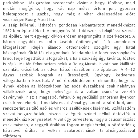
parkolóhoz. Házigazdám szerencsét kívánt a hegyi túrához, majd
miután megígérte, hogy két nap múlva értem jön, gyorsan
beletaposott a gázba, hogy még a vihar kiteljesedése előtt
visszaérjen Bourg-Murat-ba.
A szép küllemű, láthatóan gondosan karbantartott menedékházat
1932-ben építették itt. A megnyitás óta többször is felújításra szorult
az épület, mert egy-egy ciklon erősen megrongálta a szerkezetet. A
három nagyobb és több kisebb építményből álló komplexum
látogatásom idején állandó otthonaként szolgált egy fiatal
házaspárnak. Ők látták el a gondnoki feladatokat. A fehér asszonyka és
kreol férje fogadták a látogatókat, s ha a szükség úgy kívánta, főztek
is rájuk. Miután felmutattam nekik a Bourg-Murat-i hivatalban kiállított
számlát, kikísértek az udvar hátsó részében álló épületbe. A 4—12
ágyas szobák kongtak az ürességtől, úgyhogy kedvemre
válogathattam közöttük. A nő érdeklődésemre elmondta, hogy az
évnek ebben az időszakában (az esős évszakban) csak néhányan
vállalkoznak arra, hogy nekivágjanak a vulkán csúcsára vezető
ösvénynek, hisz a magasból feltáruló egyedülálló panoráma ilyenkor
csak keveseknek jut osztályrészül. Annál gyakoribb a sűrű köd, amit
rendszerint szitáló eső és viharos széllökések kísérnek. Szállásadóm
szavai beigazolódtak, hiszen az égiek szünet nélkül öntözték a
menedékház környezetét. Mivel úgy terveztem, hogy a csúcsmászást
csak másnap, a reggeli órákban fogom megkísérelni, a sötétedésig
hátralevő órákat a vulkán szakirodalmának tanulmányozásával
töltöttem.