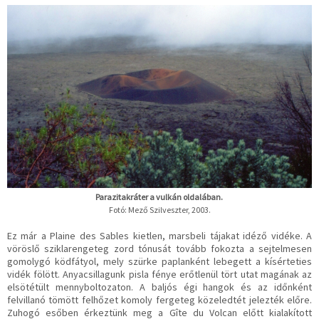
Parazitakráter a vulkán oldalában.
Fotó: Mező Szilveszter, 2003.
Ez már a Plaine des Sables kietlen, marsbeli tájakat idéző vidéke. A
vöröslő sziklarengeteg zord tónusát tovább fokozta a sejtelmesen
gomolygó ködfátyol, mely szürke paplanként lebegett a kísérteties
vidék fölött. Anyacsillagunk pisla fénye erőtlenül tört utat magának az
elsötétült mennyboltozaton. A baljós égi hangok és az időnként
felvillanó tömött felhőzet komoly fergeteg közeledtét jelezték előre.
Zuhogó esőben érkeztünk meg a Gîte du Volcan előtt kialakított