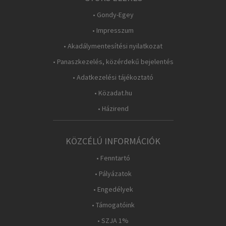
• Gondy-Egey
• Impresszum
• Akadálymentesítési nyilatkozat
• Panaszkezelés, közérdekű bejelentés
• Adatkezelési tájékoztató
• Közadat.hu
• Házirend
KÖZCÉLÚ INFORMÁCIÓK
• Fenntartó
• Pályázatok
• Engedélyek
• Támogatóink
• SZJA 1%