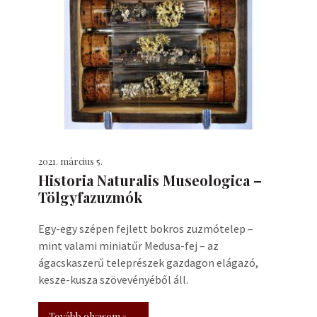
2021. március 5.
Historia Naturalis Museologica –
Tölgyfazuzmók
Egy-egy szépen fejlett bokros zuzmótelep –
mint valami miniatűr Medusa-fej – az
ágacskaszerű teleprészek gazdagon elágazó,
kesze-kusza szövevényéből áll.
Tovább olvasom »