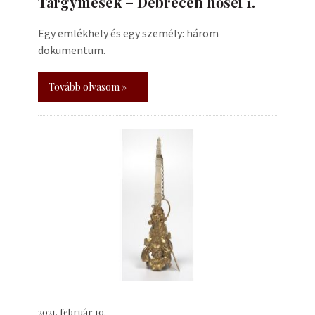
Tárgymesék – Debrecen hősei 1.
Egy emlékhely és egy személy: három
dokumentum.
Tovább olvasom »
2021. február 10.