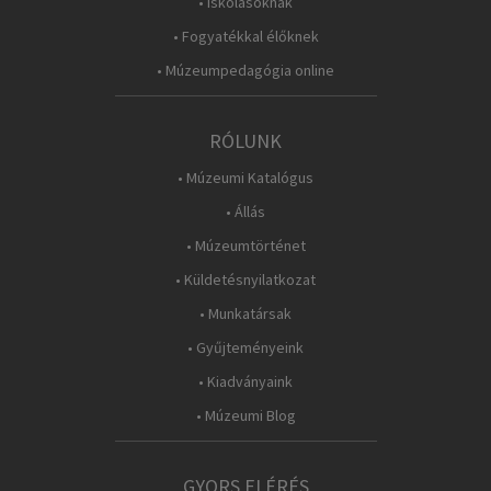
• Iskolásoknak
• Fogyatékkal élőknek
• Múzeumpedagógia online
RÓLUNK
• Múzeumi Katalógus
• Állás
• Múzeumtörténet
• Küldetésnyilatkozat
• Munkatársak
• Gyűjteményeink
• Kiadványaink
• Múzeumi Blog
GYORS ELÉRÉS