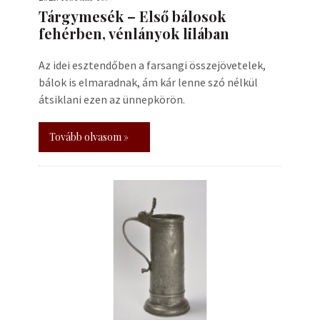
Tárgymesék – Első bálosok
fehérben, vénlányok lilában
Az idei esztendőben a farsangi összejövetelek,
bálok is elmaradnak, ám kár lenne szó nélkül
átsiklani ezen az ünnepkörön.
Tovább olvasom »