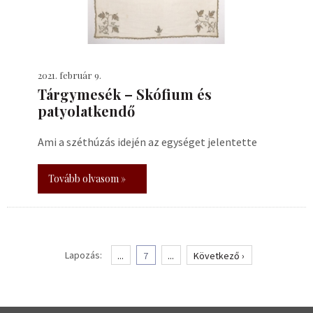
2021. február 9.
Tárgymesék – Skófium és
patyolatkendő
Ami a széthúzás idején az egységet jelentette
Tovább olvasom »
Lapozás:
...
7
...
Következő ›