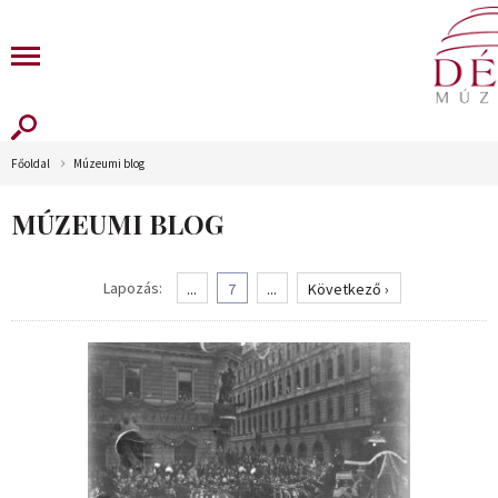
Főoldal
Múzeumi blog
MÚZEUMI BLOG
Lapozás:
...
7
...
Következő ›