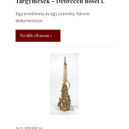
Tárgymesék – Debrecen hősei 1.
Egy emlékhely és egy személy: három
dokumentum.
Tovább olvasom »
2021. február 10.