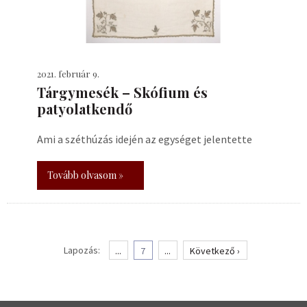
2021. február 9.
Tárgymesék – Skófium és
patyolatkendő
Ami a széthúzás idején az egységet jelentette
Tovább olvasom »
Lapozás:
...
7
...
Következő ›