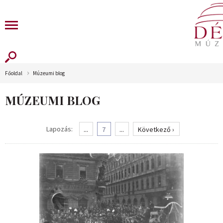
Főoldal
Múzeumi blog
MÚZEUMI BLOG
Lapozás:
...
7
...
Következő ›