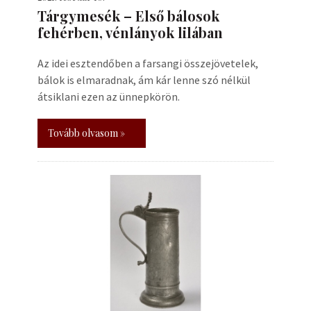
Tárgymesék – Első bálosok
fehérben, vénlányok lilában
Az idei esztendőben a farsangi összejövetelek,
bálok is elmaradnak, ám kár lenne szó nélkül
átsiklani ezen az ünnepkörön.
Tovább olvasom »