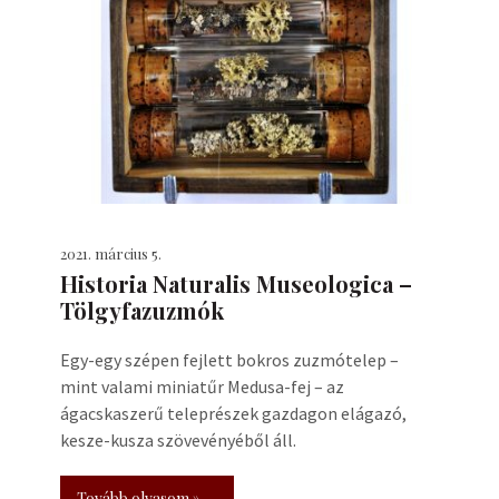
2021. március 5.
Historia Naturalis Museologica –
Tölgyfazuzmók
Egy-egy szépen fejlett bokros zuzmótelep –
mint valami miniatűr Medusa-fej – az
ágacskaszerű teleprészek gazdagon elágazó,
kesze-kusza szövevényéből áll.
Tovább olvasom »