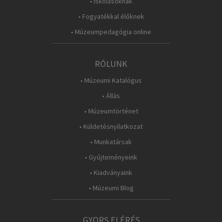
• Iskolásoknak
• Fogyatékkal élőknek
• Múzeumpedagógia online
RÓLUNK
• Múzeumi Katalógus
• Állás
• Múzeumtörténet
• Küldetésnyilatkozat
• Munkatársak
• Gyűjteményeink
• Kiadványaink
• Múzeumi Blog
GYORS ELÉRÉS