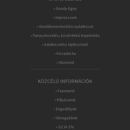
• Gondy-Egey
• Impresszum
• Akadálymentesítési nyilatkozat
• Panaszkezelés, közérdekű bejelentés
• Adatkezelési tájékoztató
• Közadat.hu
• Házirend
KÖZCÉLÚ INFORMÁCIÓK
• Fenntartó
• Pályázatok
• Engedélyek
• Támogatóink
• SZJA 1%