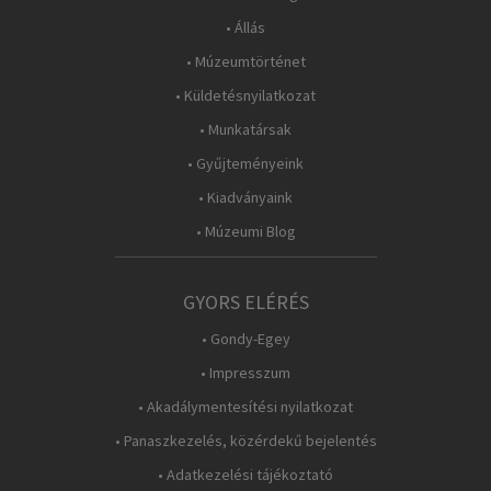
• Állás
• Múzeumtörténet
• Küldetésnyilatkozat
• Munkatársak
• Gyűjteményeink
• Kiadványaink
• Múzeumi Blog
GYORS ELÉRÉS
• Gondy-Egey
• Impresszum
• Akadálymentesítési nyilatkozat
• Panaszkezelés, közérdekű bejelentés
• Adatkezelési tájékoztató