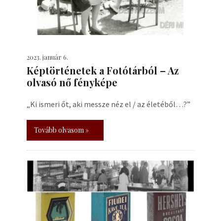
2023. január 6.
Képtörténetek a Fotótárból – Az
olvasó nő fényképe
„Ki ismeri őt, aki messze néz el / az életéből…?”
Tovább olvasom »