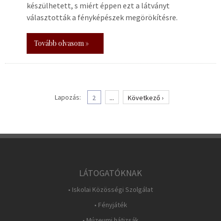
készülhetett, s miért éppen ezt a látványt
választották a fényképészek megörökítésre.
Tovább olvasom »
Lapozás:
2
...
Következő ›
LÁTOGATÓKNAK
• Iskolai Közösségi Szolgálat
• Fényjáték
• Múzeumi hátizsák