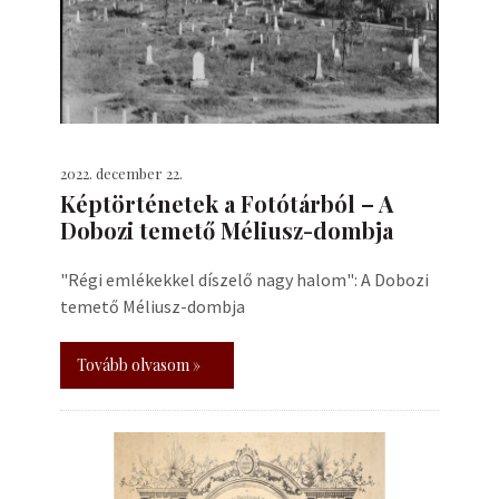
2022. december 22.
Képtörténetek a Fotótárból – A
Dobozi temető Méliusz-dombja
"Régi emlékekkel díszelő nagy halom": A Dobozi
temető Méliusz-dombja
Tovább olvasom »