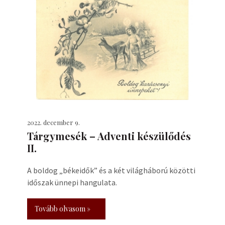
2022. december 9.
Tárgymesék – Adventi készülődés
II.
A boldog „békeidők” és a két világháború közötti
időszak ünnepi hangulata.
Tovább olvasom »