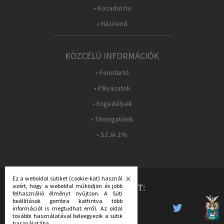
• Közadat.hu
• Házirend
KÖZCÉLÚ INFORMÁCIÓK
• Fenntartó
• Pályázatok
• Engedélyek
• Támogatóink
• SZJA 1%
Ez a weboldal sütiket (cookie-kat) használ
azért, hogy a weboldal működjön és jobb
KÖVESS MINKET:
felhasználió élményt nyújtson. A Süti
beállítások gombra kattintva több
információt is megtudhat erről. Az oldal
további használatával beleegyezik a sütik
használatába.