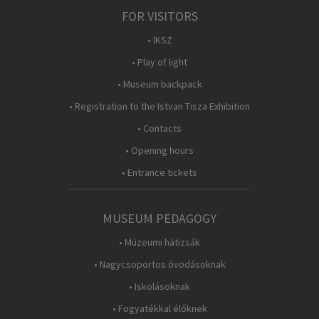
FOR VISITORS
• IKSZ
• Play of light
• Museum backpack
• Registration to the Istvan Tisza Exhibition
• Contacts
• Opening hours
• Entrance tickets
MUSEUM PEDAGOGY
• Múzeumi hátizsák
• Nagycsoportos óvodásoknak
• Iskolásoknak
• Fogyatékkal élőknek