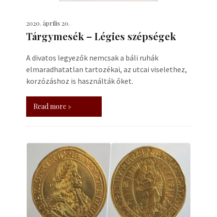
2020. április 20.
Tárgymesék – Légies szépségek
A divatos legyezők nemcsak a báli ruhák
elmaradhatatlan tartozékai, az utcai viselethez,
korzózáshoz is használták őket.
Read more »