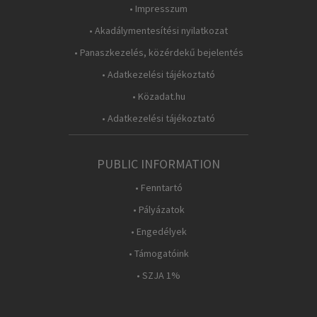
• Impresszum
• Akadálymentesítési nyilatkozat
• Panaszkezelés, közérdekű bejelentés
• Adatkezelési tájékoztató
• Közadat.hu
• Adatkezelési tájékoztató
PUBLIC INFORMATION
• Fenntartó
• Pályázatok
• Engedélyek
• Támogatóink
• SZJA 1%