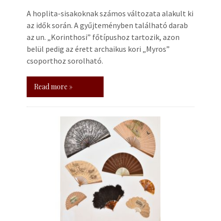
A hoplita-sisakoknak számos változata alakult ki
az idők során. A gyűjteményben található darab
az un. „Korinthosi” főtípushoz tartozik, azon
belül pedig az érett archaikus kori „Myros”
csoporthoz sorolható.
Read more »