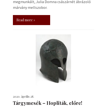
megmunkált, Julia Domna császárnét ábrázoló
márvány mellszobor.
Read more »
2020. április 28.
Tárgymesék – Hopliták, előre!