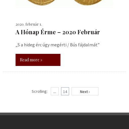
2020. február 1.
A Hónap Érme – 2020 Február
„S a hideg érc úgy megérti / Bús fájdalmát”
Read more »
Scrolling:
...
14
Next ›