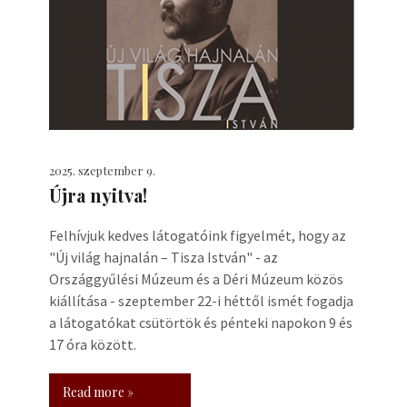
2025. szeptember 9.
Újra nyitva!
Felhívjuk kedves látogatóink figyelmét, hogy az
"Új világ hajnalán – Tisza István" - az
Országgyűlési Múzeum és a Déri Múzeum közös
kiállítása - szeptember 22-i héttől ismét fogadja
a látogatókat csütörtök és pénteki napokon 9 és
17 óra között.
Read more »