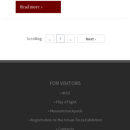
Read more »
Scrolling:
...
7
...
Next ›
FOR VISITORS
• IKSZ
• Play of light
• Museum backpack
• Registration to the Istvan Tisza Exhibition
• Contacts