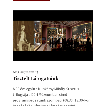
2025. augusztus 27.
Tisztelt Látogatóink!
A 30 éve együtt Munkácsy Mihály Krisztus-
trilógiája a Déri Múzeumban című
programsorozatunk szombati (08.30.)13.30-kor
kezdődő fényjátékra a létszám betelt!