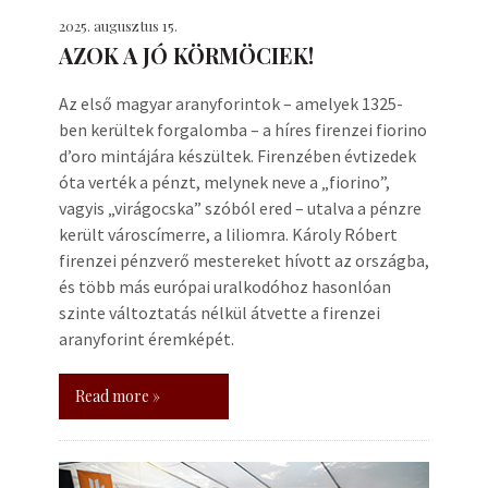
2025. augusztus 15.
AZOK A JÓ KÖRMÖCIEK!
Az első magyar aranyforintok – amelyek 1325-
ben kerültek forgalomba – a híres firenzei fiorino
d’oro mintájára készültek. Firenzében évtizedek
óta verték a pénzt, melynek neve a „fiorino”,
vagyis „virágocska” szóból ered – utalva a pénzre
került városcímerre, a liliomra. Károly Róbert
firenzei pénzverő mestereket hívott az országba,
és több más európai uralkodóhoz hasonlóan
szinte változtatás nélkül átvette a firenzei
aranyforint éremképét.
Read more »