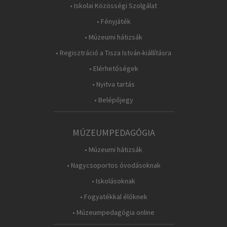
• Iskolai Közösségi Szolgálat
• Fényjáték
• Múzeumi hátizsák
• Regisztráció a Tisza István-kiállításra
• Elérhetőségek
• Nyitva tartás
• Belépőjegy
MÚZEUMPEDAGÓGIA
• Múzeumi hátizsák
• Nagycsoportos óvodásoknak
• Iskolásoknak
• Fogyatékkal élőknek
• Múzeumpedagógia online