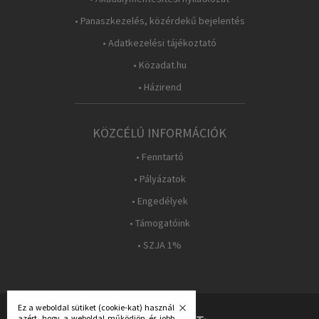
• Panaszkezelés, közérdekű bejelentés
• Adatkezelési tájékoztató
• Közadat.hu
• Házirend
KÖZCÉLÚ INFORMÁCIÓK
• Fenntartó
• Pályázatok
• Engedélyek
• Támogatóink
• SZJA 1%
Ez a weboldal sütiket (cookie-kat) használ
azért, hogy a weboldal működjön és jobb