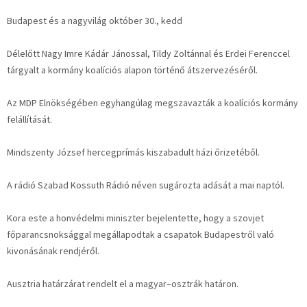
Budapest és a nagyvilág október 30., kedd
Délelőtt Nagy Imre Kádár Jánossal, Tildy Zoltánnal és Erdei Ferenccel
tárgyalt a kormány koalíciós alapon történő átszervezéséről.
Az MDP Elnökségében egyhangúlag megszavazták a koalíciós kormány
felállítását.
Mindszenty József hercegprímás kiszabadult házi őrizetéből.
A rádió Szabad Kossuth Rádió néven sugározta adását a mai naptól.
Kora este a honvédelmi miniszter bejelentette, hogy a szovjet
főparancsnoksággal megállapodtak a csapatok Budapestről való
kivonásának rendjéről.
Ausztria határzárat rendelt el a magyar–osztrák határon.