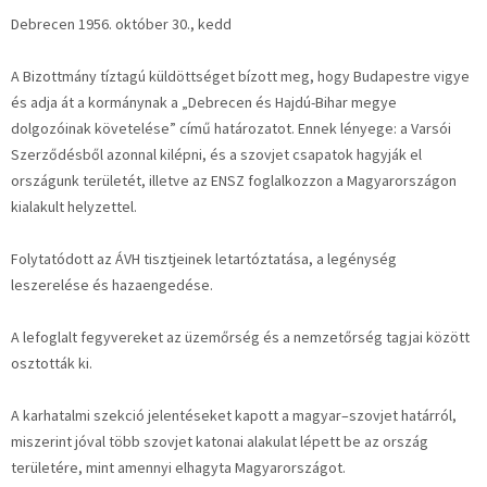
Debrecen 1956. október 30., kedd
A Bizottmány tíztagú küldöttséget bízott meg, hogy Budapestre vigye
és adja át a kormánynak a „Debrecen és Hajdú-Bihar megye
dolgozóinak követelése” című határozatot. Ennek lényege: a Varsói
Szerződésből azonnal kilépni, és a szovjet csapatok hagyják el
országunk területét, illetve az ENSZ foglalkozzon a Magyarországon
kialakult helyzettel.
Folytatódott az ÁVH tisztjeinek letartóztatása, a legénység
leszerelése és hazaengedése.
A lefoglalt fegyvereket az üzemőrség és a nemzetőrség tagjai között
osztották ki.
A karhatalmi szekció jelentéseket kapott a magyar–szovjet határról,
miszerint jóval több szovjet katonai alakulat lépett be az ország
területére, mint amennyi elhagyta Magyarországot.