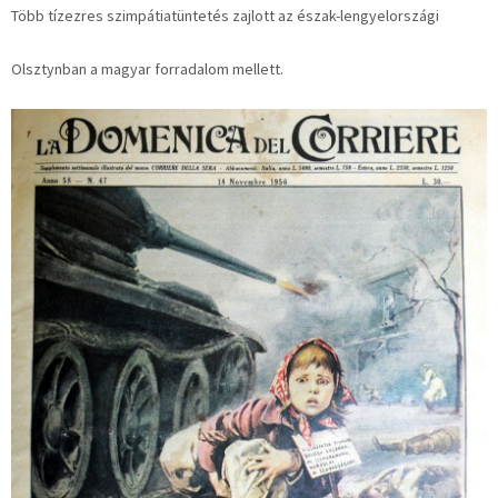
Több tízezres szimpátiatüntetés zajlott az észak-lengyelországi
Olsztynban a magyar forradalom mellett.