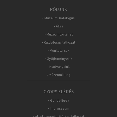
RÓLUNK
• Múzeumi Katalógus
• Állás
• Múzeumtörténet
• Küldetésnyilatkozat
• Munkatársak
• Gyűjteményeink
• Kiadványaink
• Múzeumi Blog
GYORS ELÉRÉS
• Gondy-Egey
• Impresszum
• Akadálymentesítési nyilatkozat