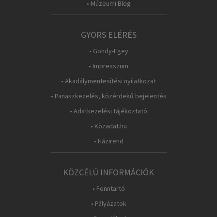
• Múzeumi Blog
GYORS ELÉRÉS
• Gondy-Egey
• Impresszum
• Akadálymentesítési nyilatkozat
• Panaszkezelés, közérdekű bejelentés
• Adatkezelési tájékoztató
• Közadat.hu
• Házirend
KÖZCÉLÚ INFORMÁCIÓK
• Fenntartó
• Pályázatok