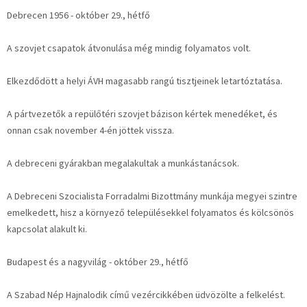
Debrecen 1956 - október 29., hétfő
A szovjet csapatok átvonulása még mindig folyamatos volt.
Elkezdődött a helyi ÁVH magasabb rangú tisztjeinek letartóztatása.
A pártvezetők a repülőtéri szovjet bázison kértek menedéket, és
onnan csak november 4-én jöttek vissza.
A debreceni gyárakban megalakultak a munkástanácsok.
A Debreceni Szocialista Forradalmi Bizottmány munkája megyei szintre
emelkedett, hisz a környező településekkel folyamatos és kölcsönös
kapcsolat alakult ki.
Budapest és a nagyvilág - október 29., hétfő
A Szabad Nép Hajnalodik című vezércikkében üdvözölte a felkelést.