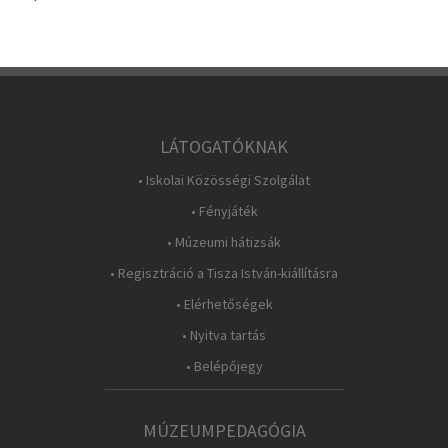
LÁTOGATÓKNAK
• Iskolai Közösségi Szolgálat
• Fényjáték
• Múzeumi hátizsák
• Regisztráció a Tisza István-kiállításra
• Elérhetőségek
• Nyitva tartás
• Belépőjegy
MÚZEUMPEDAGÓGIA