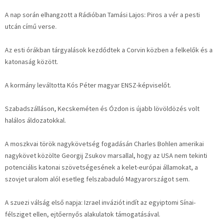
A nap során elhangzott a Rádióban Tamási Lajos: Piros a vér a pesti
utcán című verse.
Az esti órákban tárgyalások kezdődtek a Corvin közben a felkelők és a
katonaság között.
A kormány leváltotta Kós Péter magyar ENSZ-képviselőt.
Szabadszálláson, Kecskeméten és Ózdon is újabb lövöldözés volt
halálos áldozatokkal.
A moszkvai török nagykövetség fogadásán Charles Bohlen amerikai
nagykövet közölte Georgij Zsukov marsallal, hogy az USA nem tekinti
potenciális katonai szövetségesének a kelet-európai államokat, a
szovjet uralom alól esetleg felszabaduló Magyarországot sem.
A szuezi válság első napja: Izrael inváziót indít az egyiptomi Sínai-
félsziget ellen, ejtőernyős alakulatok támogatásával.