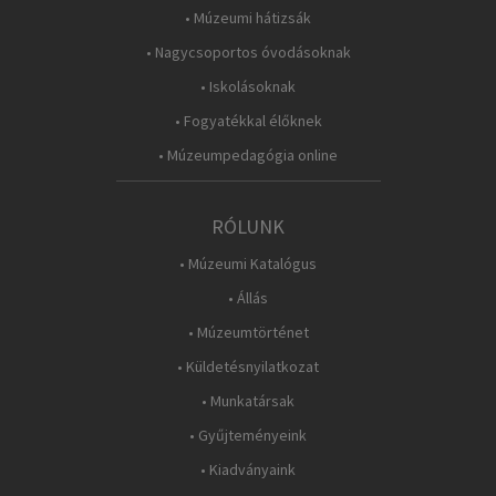
• Múzeumi hátizsák
• Nagycsoportos óvodásoknak
• Iskolásoknak
• Fogyatékkal élőknek
• Múzeumpedagógia online
RÓLUNK
• Múzeumi Katalógus
• Állás
• Múzeumtörténet
• Küldetésnyilatkozat
• Munkatársak
• Gyűjteményeink
• Kiadványaink