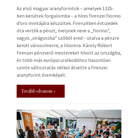
Az első magyar aranyforintok – amelyek 1325-
ben kerültek forgalomba – a híres firenzei fiorino
d’oro mintájára készültek. Firenzében évtizedek
óta verték a pénzt, melynek neve a „fiorino”,
vagyis „virágocska” szóból ered – utalva a pénzre
került városcímerre, a liliomra. Károly Róbert
firenzei pénzverő mestereket hívott az országba,
és több más európai uralkodóhoz hasonlóan
szinte változtatás nélkül átvette a firenzei
aranyforint éremképét.
Tovább olvasom »