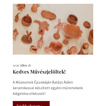
2025. július 18.
Kedves Művészjelöltek!
A Múzeumok Éjszakáján Balázs Ádám
keramikussal készített egyéni műremekeik
kiégetése elkészült!
Tovább olvasom »