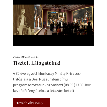
2025. augusztus 27.
Tisztelt Látogatóink!
A 30 éve együtt Munkácsy Mihály Krisztus-
trilógiája a Déri Múzeumban című
programsorozatunk szombati (08.30.)13.30-kor
kezdődő fényjátékra a létszám betelt!
Tovább olvasom »