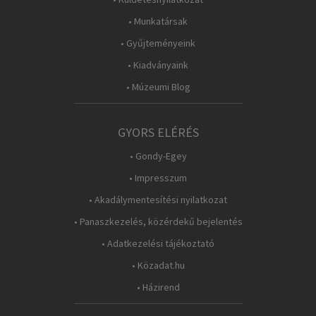
• Munkatársak
• Gyűjteményeink
• Kiadványaink
• Múzeumi Blog
GYORS ELÉRÉS
• Gondy-Egey
• Impresszum
• Akadálymentesítési nyilatkozat
• Panaszkezelés, közérdekű bejelentés
• Adatkezelési tájékoztató
• Közadat.hu
• Házirend