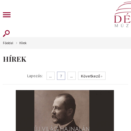
Főoldal
Hírek
HÍREK
Lapozás:
...
7
...
Következő ›