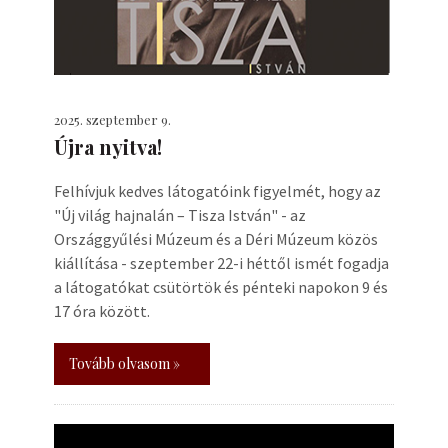
2025. szeptember 9.
Újra nyitva!
Felhívjuk kedves látogatóink figyelmét, hogy az
"Új világ hajnalán – Tisza István" - az
Országgyűlési Múzeum és a Déri Múzeum közös
kiállítása - szeptember 22-i héttől ismét fogadja
a látogatókat csütörtök és pénteki napokon 9 és
17 óra között.
Tovább olvasom »