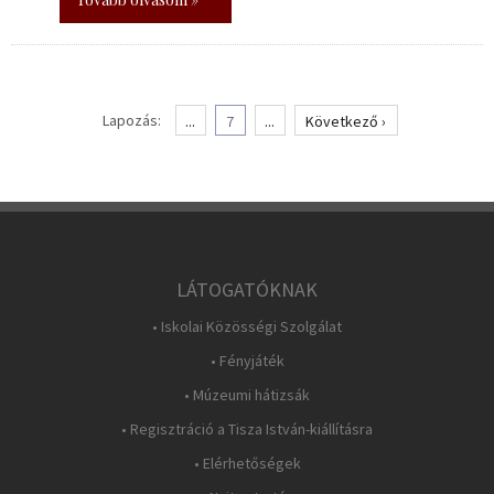
Lapozás:
...
7
...
Következő ›
LÁTOGATÓKNAK
• Iskolai Közösségi Szolgálat
• Fényjáték
• Múzeumi hátizsák
• Regisztráció a Tisza István-kiállításra
• Elérhetőségek