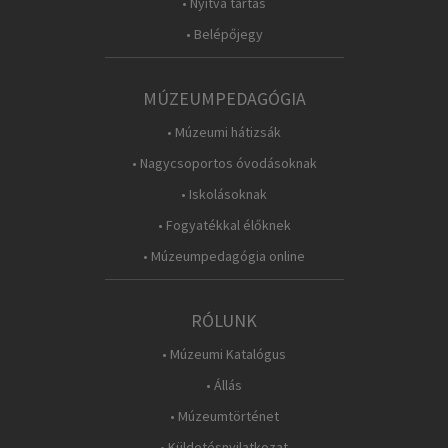
• Nyitva tartás
• Belépőjegy
MÚZEUMPEDAGÓGIA
• Múzeumi hátizsák
• Nagycsoportos óvodásoknak
• Iskolásoknak
• Fogyatékkal élőknek
• Múzeumpedagógia online
RÓLUNK
• Múzeumi Katalógus
• Állás
• Múzeumtörténet
• Küldetésnyilatkozat