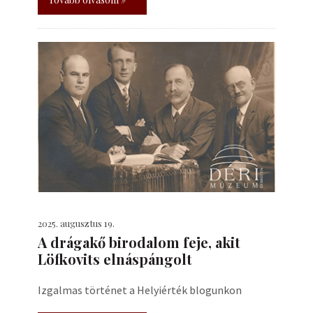
2025. augusztus 19.
A drágakő birodalom feje, akit
Löfkovits elnáspángolt
Izgalmas történet a Helyiérték blogunkon