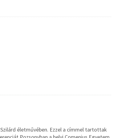
 Szilárd életművében. Ezzel a címmel tartottak
erenciát Pozsonyban a helyi Comenius Egyetem,