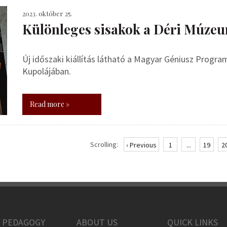
2023. október 25.
Különleges sisakok a Déri Múze
Új időszaki kiállítás látható a Magyar Géniusz Prog
Kupolájában.
Read more »
Scrolling:
‹ Previous
1
...
19
2
 PEDAGOGY
ABOUT US
QUICK LINKS