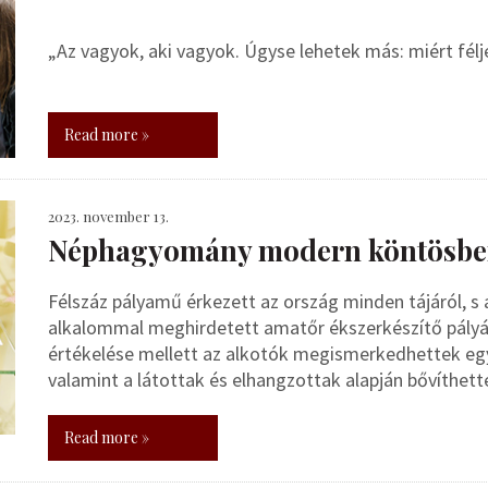
„Az vagyok, aki vagyok. Úgyse lehetek más: miért félj
Read more »
2023. november 13.
Néphagyomány modern köntösb
Félszáz pályamű érkezett az ország minden tájáról, s 
alkalommal meghirdetett amatőr ékszerkészítő pályáz
értékelése mellett az alkotók megismerkedhettek egy
valamint a látottak és elhangzottak alapján bővíthetté
Read more »