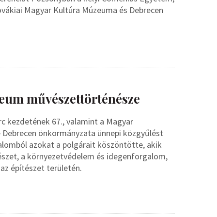
Szlovákiai Magyar Kultúra Múzeuma és Debrecen
zeum művészettörténésze
c kezdetének 67., valamint a Magyar
ére Debrecen önkormányzata ünnepi közgyűlést
alomból azokat a polgárait köszöntötte, akik
észet, a környezetvédelem és idegenforgalom,
az építészet területén.