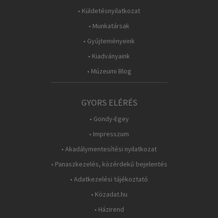
• Küldetésnyilatkozat
• Munkatársak
• Gyűjteményeink
• Kiadványaink
• Múzeumi Blog
GYORS ELÉRÉS
• Gondy-Egey
• Impresszum
• Akadálymentesítési nyilatkozat
• Panaszkezelés, közérdekű bejelentés
• Adatkezelési tájékoztató
• Közadat.hu
• Házirend