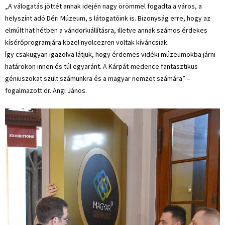
„A válogatás jöttét annak idején nagy örömmel fogadta a város, a
helyszínt adó Déri Múzeum, s látogatóink is. Bizonyság erre, hogy az
elmúlt hat hétben a vándorkiállításra, illetve annak számos érdekes
kísérőprogramjára közel nyolcezren voltak kíváncsiak.
Így csakugyan igazolva látjuk, hogy érdemes vidéki múzeumokba járni
határokon innen és túl egyaránt. A Kárpát-medence fantasztikus
géniuszokat szült számunkra és a magyar nemzet számára” –
fogalmazott dr. Angi János.