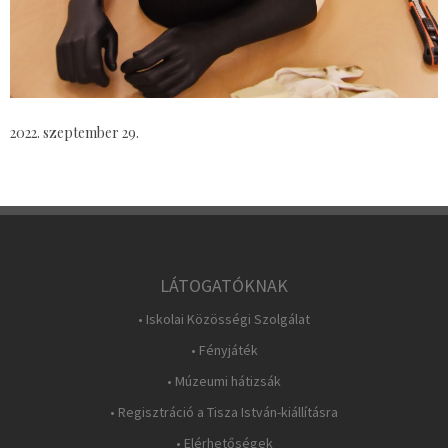
2022. szeptember 29.
LÁTOGATÓKNAK
• Iskolai Közösségi Szolgálat
• Fényjáték
• Múzeumi hátizsák
• Regisztráció a Tisza István-kiállításra
• Elérhetőségek