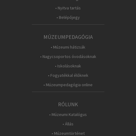
• Nyitva tartás
• Belépőjegy
MÚZEUMPEDAGÓGIA
• Múzeumi hátizsák
• Nagycsoportos óvodásoknak
• Iskolásoknak
• Fogyatékkal élőknek
• Múzeumpedagógia online
RÓLUNK
• Múzeumi Katalógus
• Állás
• Múzeumtörténet