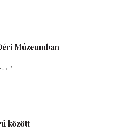
a Déri Múzeumban
olni.”
rú között