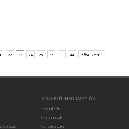
1
22
23
24
25
26
...
44
Következő ›
KÖZCÉLÚ INFORMÁCIÓK
• Fenntartó
• Pályázatok
yilatkozat
• Engedélyek