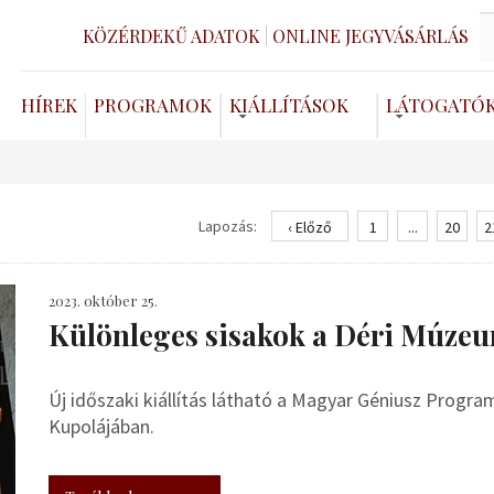
KÖZÉRDEKŰ ADATOK
ONLINE JEGYVÁSÁRLÁS
HÍREK
PROGRAMOK
KIÁLLÍTÁSOK
LÁTOGATÓ
Lapozás:
‹ Előző
1
...
20
2
2023. október 25.
Különleges sisakok a Déri Múze
Új időszaki kiállítás látható a Magyar Géniusz Prog
Kupolájában.