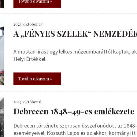
Tovább olvasom »
2023. október 13.
A „FÉNYES SZELEK“ NEMZEDÉ
A mostani írást egy lelkes múzeumbaráttól kaptuk, a
Helyi Értékkel.
Tovább olvasom »
2023. október 6.
Debrecen 1848–49-es emlékezete
Debrecen története szorosan összefonódott az 1848
eseményeivel. Kossuth Lajos és az akkori kormány itt