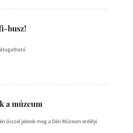
fi-busz!
 látogatható
zik a múzeum
n ősszel jelenik meg a Déri Múzeum erdélyi