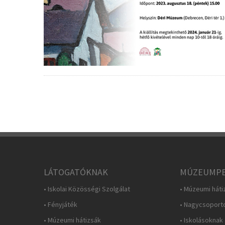
LÁTOGATÓKNAK
MÚZEUMPE
• Iskolai Közösségi Szolgálat
• Múzeumi háti
• Fényjáték
• Nagycsoport
• Múzeumi hátizsák
• Iskolásoknak