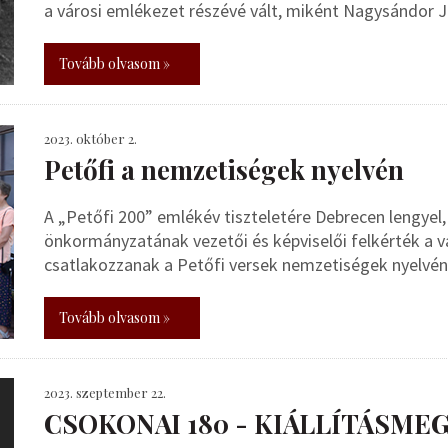
a városi emlékezet részévé vált, miként Nagysándor J
Tovább olvasom »
2023. október 2.
Petőfi a nemzetiségek nyelvén
A „Petőfi 200” emlékév tiszteletére Debrecen lengyel,
önkormányzatának vezetői és képviselői felkérték a v
csatlakozzanak a Petőfi versek nemzetiségek nyelvé
Tovább olvasom »
2023. szeptember 22.
CSOKONAI 180 - KIÁLLÍTÁSME