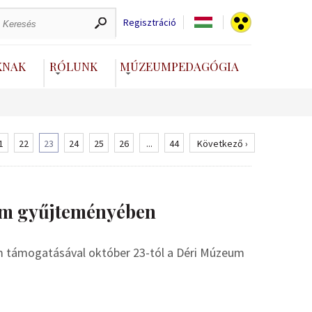
Regisztráció
KNAK
RÓLUNK
MÚZEUMPEDAGÓGIA
1
22
23
24
25
26
...
44
Következő ›
um gyűjteményében
ram támogatásával október 23-tól a Déri Múzeum