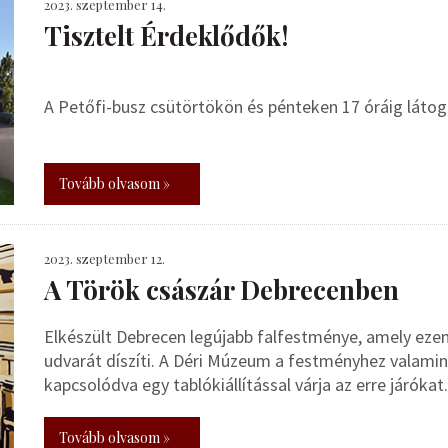
2023. szeptember 14.
Tisztelt Érdeklődők!
A Petőfi-busz csütörtökön és pénteken 17 óráig láto
Tovább olvasom »
2023. szeptember 12.
A Török császár Debrecenben
Elkészült Debrecen legújabb falfestménye, amely ezentú
udvarát díszíti. A Déri Múzeum a festményhez valamint
kapcsolódva egy tablókiállítással várja az erre járókat.
Tovább olvasom »