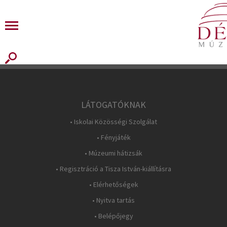
LÁTOGATÓKNAK
• Iskolai Közösségi Szolgálat
• Fényjáték
• Múzeumi hátizsák
• Regisztráció a Tisza István-kiállításra
• Elérhetőségek
• Nyitva tartás
• Belépőjegy