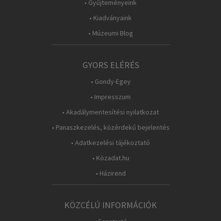
• Gyűjteményeink
• Kiadványaink
• Múzeumi Blog
GYORS ELÉRÉS
• Gondy-Egey
• Impresszum
• Akadálymentesítési nyilatkozat
• Panaszkezelés, közérdekű bejelentés
• Adatkezelési tájékoztató
• Közadat.hu
• Házirend
KÖZCÉLÚ INFORMÁCIÓK