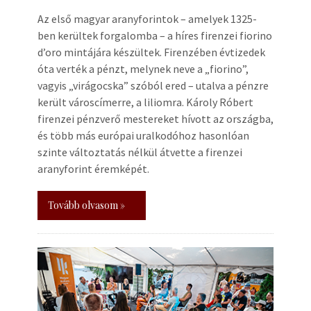
Az első magyar aranyforintok – amelyek 1325-
ben kerültek forgalomba – a híres firenzei fiorino
d’oro mintájára készültek. Firenzében évtizedek
óta verték a pénzt, melynek neve a „fiorino”,
vagyis „virágocska” szóból ered – utalva a pénzre
került városcímerre, a liliomra. Károly Róbert
firenzei pénzverő mestereket hívott az országba,
és több más európai uralkodóhoz hasonlóan
szinte változtatás nélkül átvette a firenzei
aranyforint éremképét.
Tovább olvasom »