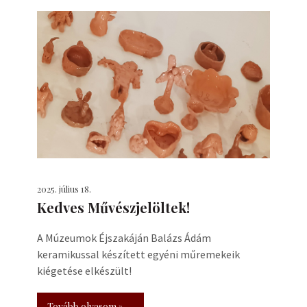
2025. július 18.
Kedves Művészjelöltek!
A Múzeumok Éjszakáján Balázs Ádám
keramikussal készített egyéni műremekeik
kiégetése elkészült!
Tovább olvasom »