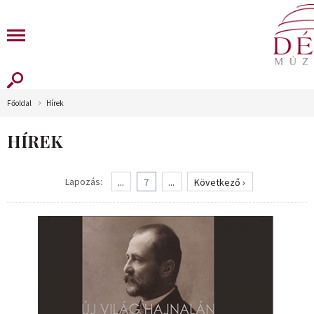
Főoldal
Hírek
HÍREK
Lapozás:
...
7
...
Következő ›