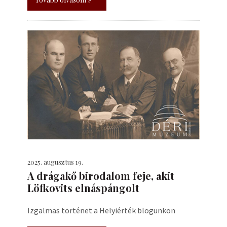
2025. augusztus 19.
A drágakő birodalom feje, akit
Löfkovits elnáspángolt
Izgalmas történet a Helyiérték blogunkon