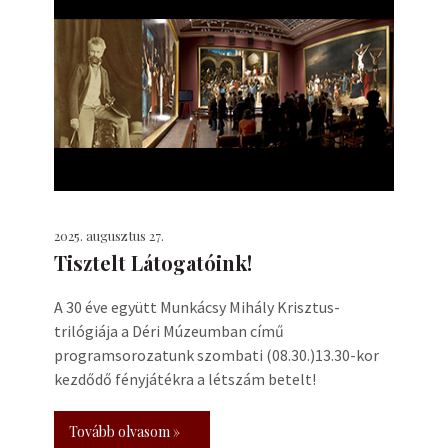
2025. augusztus 27.
Tisztelt Látogatóink!
A 30 éve együtt Munkácsy Mihály Krisztus-
trilógiája a Déri Múzeumban című
programsorozatunk szombati (08.30.)13.30-kor
kezdődő fényjátékra a létszám betelt!
Tovább olvasom »