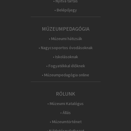
• Nyitva tartás
• Belépőjegy
MÚZEUMPEDAGÓGIA
• Múzeumi hátizsák
• Nagycsoportos óvodásoknak
• Iskolásoknak
• Fogyatékkal élőknek
• Múzeumpedagógia online
RÓLUNK
• Múzeumi Katalógus
• Állás
• Múzeumtörténet
• Küldetésnyilatkozat