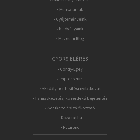
• Munkatársak
• Gyűjteményeink
• Kiadványaink
• Múzeumi Blog
GYORS ELÉRÉS
• Gondy-Egey
• Impresszum
• Akadálymentesítési nyilatkozat
• Panaszkezelés, közérdekű bejelentés
• Adatkezelési tájékoztató
• Közadat.hu
• Házirend