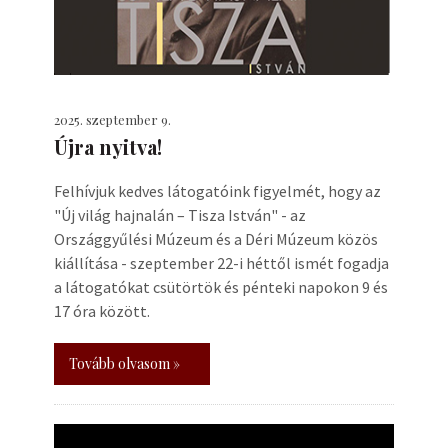
2025. szeptember 9.
Újra nyitva!
Felhívjuk kedves látogatóink figyelmét, hogy az
"Új világ hajnalán – Tisza István" - az
Országgyűlési Múzeum és a Déri Múzeum közös
kiállítása - szeptember 22-i héttől ismét fogadja
a látogatókat csütörtök és pénteki napokon 9 és
17 óra között.
Tovább olvasom »