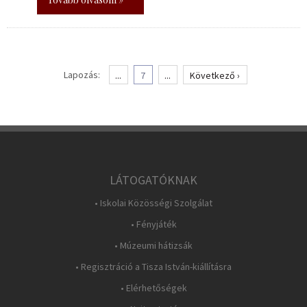
Lapozás:
...
7
...
Következő ›
LÁTOGATÓKNAK
• Iskolai Közösségi Szolgálat
• Fényjáték
• Múzeumi hátizsák
• Regisztráció a Tisza István-kiállításra
• Elérhetőségek