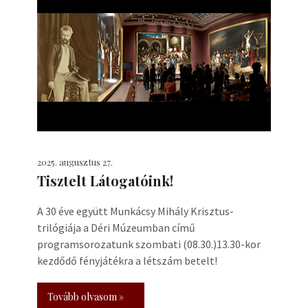
2025. augusztus 27.
Tisztelt Látogatóink!
A 30 éve együtt Munkácsy Mihály Krisztus-
trilógiája a Déri Múzeumban című
programsorozatunk szombati (08.30.)13.30-kor
kezdődő fényjátékra a létszám betelt!
Tovább olvasom »