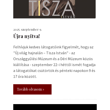
2025. szeptember 9.
Újra nyitva!
Felhívjuk kedves látogatóink figyelmét, hogy az
"Új világ hajnalán – Tisza István" - az
Országgyűlési Múzeum és a Déri Múzeum közös
kiállítása - szeptember 22-i héttől ismét fogadja
a látogatókat csütörtök és pénteki napokon 9 és
17 óra között.
Tovább olvasom »