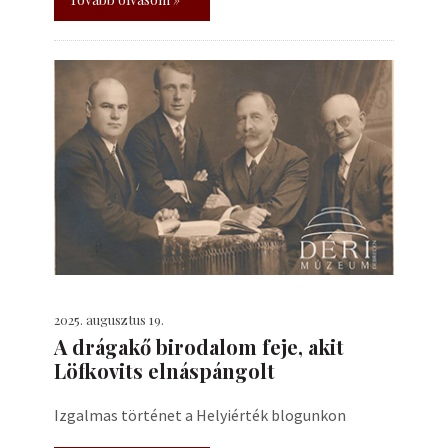
2025. augusztus 19.
A drágakő birodalom feje, akit
Löfkovits elnáspángolt
Izgalmas történet a Helyiérték blogunkon