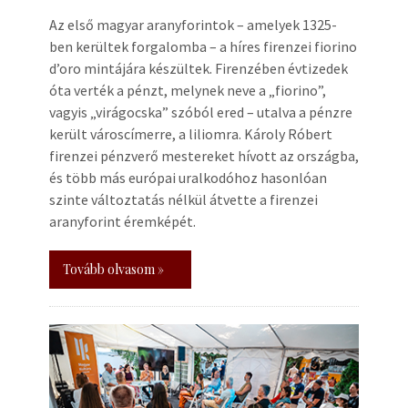
Az első magyar aranyforintok – amelyek 1325-
ben kerültek forgalomba – a híres firenzei fiorino
d’oro mintájára készültek. Firenzében évtizedek
óta verték a pénzt, melynek neve a „fiorino”,
vagyis „virágocska” szóból ered – utalva a pénzre
került városcímerre, a liliomra. Károly Róbert
firenzei pénzverő mestereket hívott az országba,
és több más európai uralkodóhoz hasonlóan
szinte változtatás nélkül átvette a firenzei
aranyforint éremképét.
Tovább olvasom »