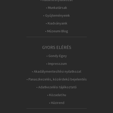
• Munkatársak
• Gyűjteményeink
• Kiadványaink
• Múzeumi Blog
GYORS ELÉRÉS
• Gondy-Egey
• Impresszum
• Akadálymentesítési nyilatkozat
• Panaszkezelés, közérdekű bejelentés
• Adatkezelési tájékoztató
• Közadat.hu
• Házirend