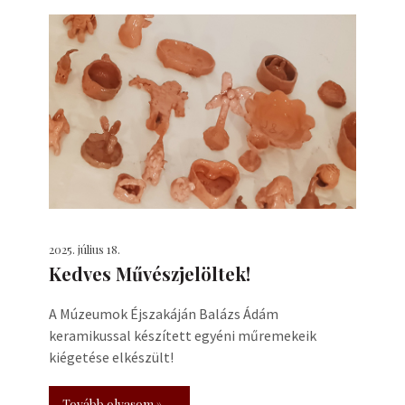
2025. július 18.
Kedves Művészjelöltek!
A Múzeumok Éjszakáján Balázs Ádám
keramikussal készített egyéni műremekeik
kiégetése elkészült!
Tovább olvasom »