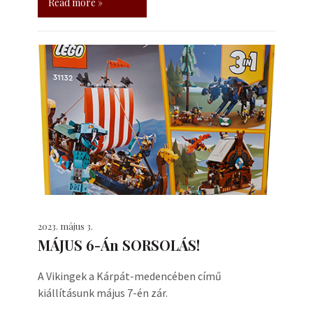
Read more »
2023. május 3.
MÁJUS 6-Án SORSOLÁS!
A Vikingek a Kárpát-medencében című
kiállításunk május 7-én zár.