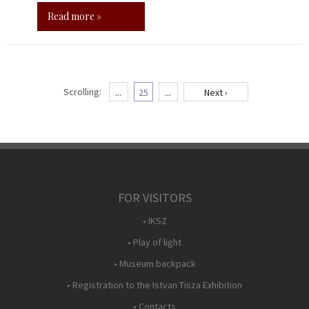
Read more »
Scrolling:
...
25
...
Next ›
FOR VISITORS
• IKSZ
• Play of light
• Museum backpack
• Registration to the Istvan Tisza Exhibition
• Contacts