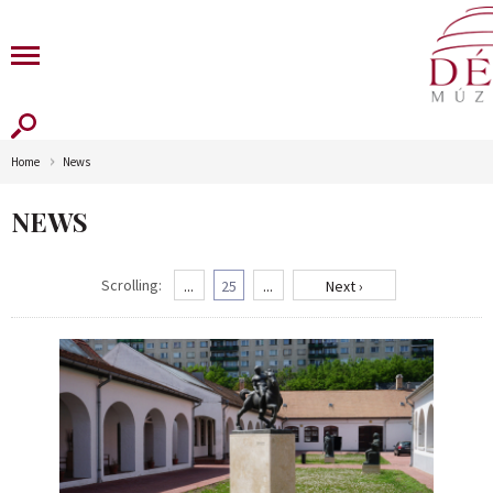
Home
News
NEWS
Scrolling:
...
25
...
Next ›