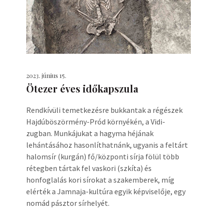
2023. június 15.
Ötezer éves időkapszula
Rendkívüli temetkezésre bukkantak a régészek
Hajdúböszörmény-Pród környékén, a Vidi-
zugban. Munkájukat a hagyma héjának
lehántásához hasonlíthatnánk, ugyanis a feltárt
halomsír (kurgán) fő/központi sírja fölül több
rétegben tártak fel vaskori (szkíta) és
honfoglalás kori sírokat a szakemberek, míg
elérték a Jamnaja-kultúra egyik képviselője, egy
nomád pásztor sírhelyét.