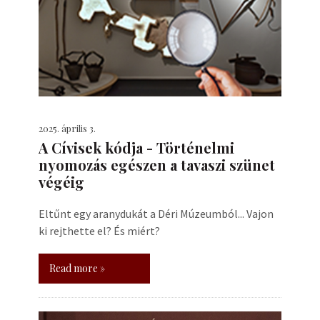
2025. április 3.
A Cívisek kódja - Történelmi
nyomozás egészen a tavaszi szünet
végéig
Eltűnt egy aranydukát a Déri Múzeumból... Vajon
ki rejthette el? És miért?
Read more »