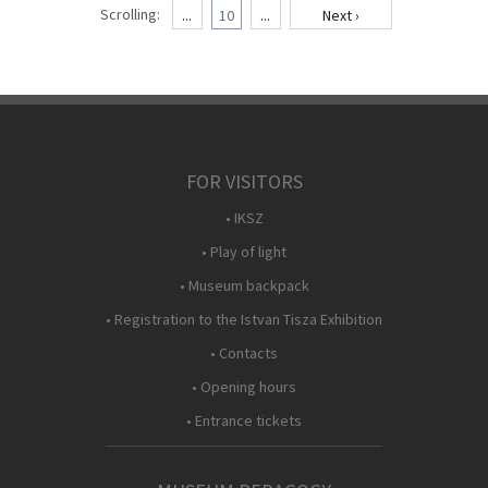
Scrolling:
...
10
...
Next ›
FOR VISITORS
• IKSZ
• Play of light
• Museum backpack
• Registration to the Istvan Tisza Exhibition
• Contacts
• Opening hours
• Entrance tickets