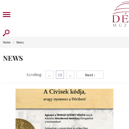
Home
News
NEWS
Scrolling:
...
10
...
Next ›