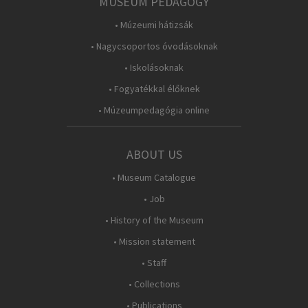
MUSEUM PEDAGOGY
• Múzeumi hátizsák
• Nagycsoportos óvodásoknak
• Iskolásoknak
• Fogyatékkal élőknek
• Múzeumpedagógia online
ABOUT US
• Museum Catalogue
• Job
• History of the Museum
• Mission statement
• Staff
• Collections
• Publications