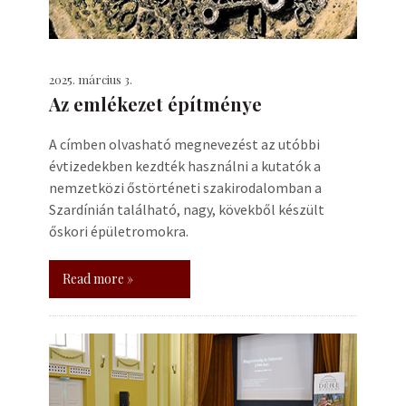
2025. március 3.
Az emlékezet építménye
A címben olvasható megnevezést az utóbbi
évtizedekben kezdték használni a kutatók a
nemzetközi őstörténeti szakirodalomban a
Szardínián található, nagy, kövekből készült
őskori épületromokra.
Read more »