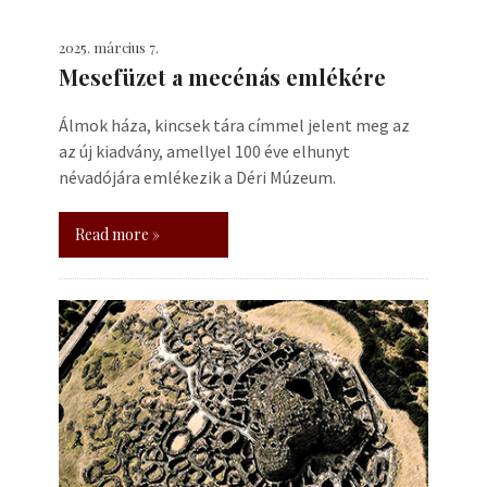
2025. március 7.
Mesefüzet a mecénás emlékére
Álmok háza, kincsek tára címmel jelent meg az
az új kiadvány, amellyel 100 éve elhunyt
névadójára emlékezik a Déri Múzeum.
Read more »