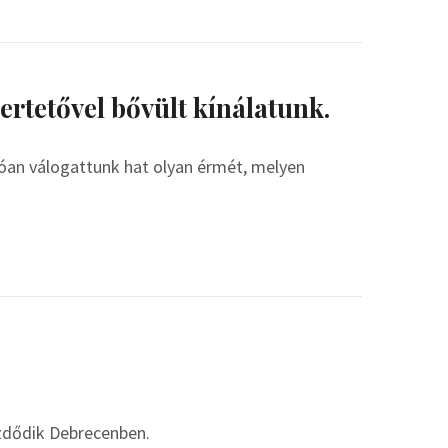
rtetővel bővült kínálatunk.
an válogattunk hat olyan érmét, melyen
zdődik Debrecenben.