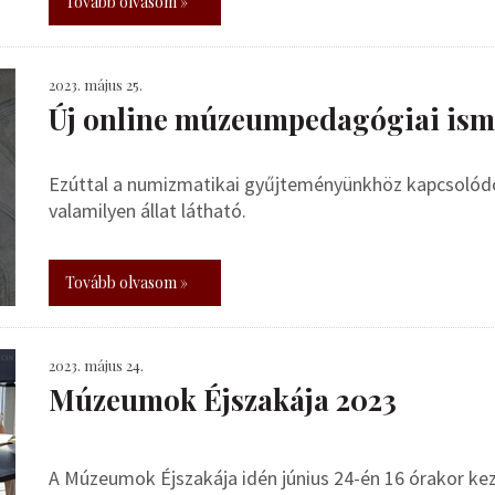
Tovább olvasom »
2023. május 25.
Új online múzeumpedagógiai isme
Ezúttal a numizmatikai gyűjteményünkhöz kapcsolódó
valamilyen állat látható.
Tovább olvasom »
2023. május 24.
Múzeumok Éjszakája 2023
A Múzeumok Éjszakája idén június 24-én 16 órakor ke