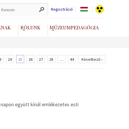
Regisztráció
KNAK
RÓLUNK
MÚZEUMPEDAGÓGIA
3
24
25
26
27
28
...
44
Következő ›
napon együtt kínál emlékezetes esti