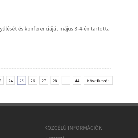
űlését és konferenciáját május 3-4-én tartotta
3
24
25
26
27
28
...
44
Következő ›
KÖZCÉLÚ INFORMÁCIÓK