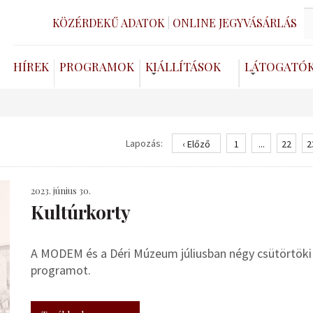
KÖZÉRDEKŰ ADATOK
ONLINE JEGYVÁSÁRLÁS
HÍREK
PROGRAMOK
KIÁLLÍTÁSOK
LÁTOGATÓ
Lapozás:
‹ Előző
1
...
22
2
2023. június 30.
Kultúrkorty
A MODEM és a Déri Múzeum júliusban négy csütörtöki 
programot.