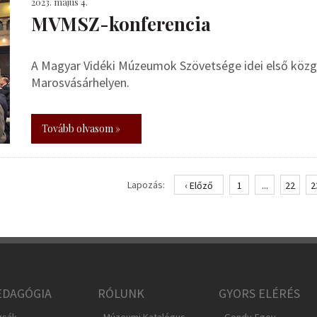
2023. május 4.
MVMSZ-konferencia
A Magyar Vidéki Múzeumok Szövetsége idei első közgy
Marosvásárhelyen.
Tovább olvasom »
Lapozás:
‹ Előző
1
...
22
2
DAGÓGIA
RÓLUNK
GYORS ELÉRÉS