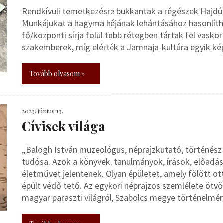
Rendkívüli temetkezésre bukkantak a régészek Hajdú
Munkájukat a hagyma héjának lehántásához hasonlítha
fő/központi sírja fölül több rétegben tártak fel vaskori
szakemberek, míg elérték a Jamnaja-kultúra egyik kép
Tovább olvasom »
2023. június 13.
Cívisek világa
„Balogh István muzeológus, néprajzkutató, történész D
tudósa. Azok a könyvek, tanulmányok, írások, előadá
életművet jelentenek. Olyan épületet, amely fölött ot
épült védő tető. Az egykori néprajzos szemlélete ötvö
magyar paraszti világról, Szabolcs megye történelmérő