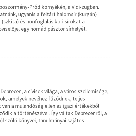
böszörmény-Pród környékén, a Vidi-zugban.
tnánk, ugyanis a feltárt halomsír (kurgán)
 (szkíta) és honfoglalás kori sírokat a
viselője, egy nomád pásztor sírhelyét.
ebrecen, a cívisek világa, a város szellemisége,
sok, amelyek nevéhez fűződnek, teljes
t van a mulandóság ellen az igazi értékekből
ződik a történészével. Így váltak Debrecenről, a
l szóló könyvei, tanulmányai sajátos...