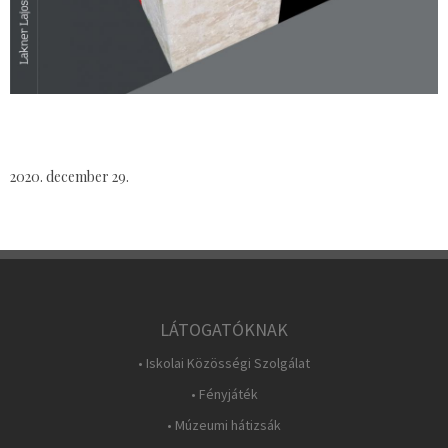
2020. december 29.
LÁTOGATÓKNAK
• Iskolai Közösségi Szolgálat
• Fényjáték
• Múzeumi hátizsák