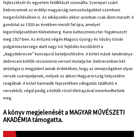
fejlesztését és egyetem felállítását vizionálta. Szerepet szánt
Debrecennek az erdélyi magyarság nemzetiségekkel szembeni
megerősítésében is. Az elképzelés ekkor azonban csak álom maradt. A
gondolat az 1920-as években merült fel újra, amelyet
legerőteljesebben Klebelsberg Kuno kultuszminiszter fogalmazott
meg 1927-ben. Az évtized végén Magoss György és Vásáry István
polgármestersége alatt nagy ívű fejlődés kezdődött a
„Nagydebrecen” koncepció beteljesítésére. A kötet másik tanulmánya
debreceni költők revizionista verseit mutatja be. Debrecenben két
antológia is megjelent annak érdekében, hogy az ünnepségeken olyan
versek szerepeljenek, melyek az akkori Magyarország helyzetére
reagálnak. A kötet harmadik fejezetében válogatás található e
versekből, végül pedig a költők rövid életrajzával ismerkedhetünk
meg.
A könyv megjelenését a MAGYAR MŰVÉSZETI
AKADÉMIA támogatta.