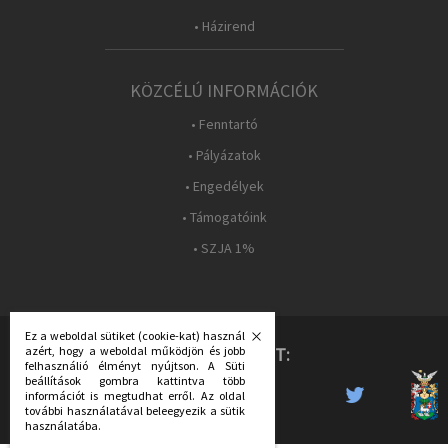
• Házirend
KÖZCÉLÚ INFORMÁCIÓK
• Fenntartó
• Pályázatok
• Engedélyek
• Támogatóink
• SZJA 1%
Ez a weboldal sütiket (cookie-kat) használ
KÖVESS MINKET:
azért, hogy a weboldal működjön és jobb
felhasználió élményt nyújtson. A Süti
beállítások gombra kattintva több
információt is megtudhat erről. Az oldal
további használatával beleegyezik a sütik
használatába.