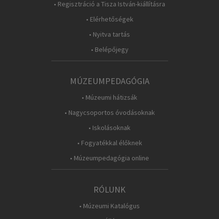
• Regisztráció a Tisza István-kiállításra
• Elérhetőségek
• Nyitva tartás
• Belépőjegy
MÚZEUMPEDAGÓGIA
• Múzeumi hátizsák
• Nagycsoportos óvodásoknak
• Iskolásoknak
• Fogyatékkal élőknek
• Múzeumpedagógia online
RÓLUNK
• Múzeumi Katalógus