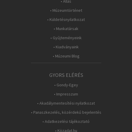
• Állás
• Múzeumtörténet
• Küldetésnyilatkozat
• Munkatársak
• Gyűjteményeink
• Kiadványaink
• Múzeumi Blog
GYORS ELÉRÉS
• Gondy-Egey
• Impresszum
• Akadálymentesítési nyilatkozat
• Panaszkezelés, közérdekű bejelentés
• Adatkezelési tájékoztató
• Közadat.hu