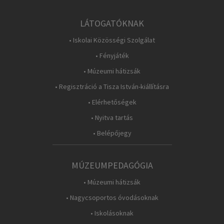
LÁTOGATÓKNAK
• Iskolai Közösségi Szolgálat
• Fényjáték
• Múzeumi hátizsák
• Regisztráció a Tisza István-kiállításra
• Elérhetőségek
• Nyitva tartás
• Belépőjegy
MÚZEUMPEDAGÓGIA
• Múzeumi hátizsák
• Nagycsoportos óvodásoknak
• Iskolásoknak