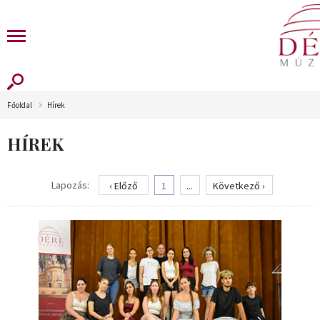
Főoldal
Hírek
HÍREK
Lapozás:
‹ Előző
1
...
Következő ›