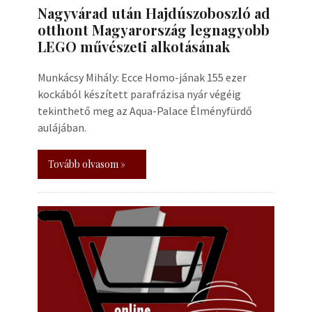
Nagyvárad után Hajdúszoboszló ad
otthont Magyarország legnagyobb
LEGO művészeti alkotásának
Munkácsy Mihály: Ecce Homo-jának 155 ezer
kockából készített parafrázisa nyár végéig
tekinthető meg az Aqua-Palace Élményfürdő
aulájában.
Tovább olvasom »