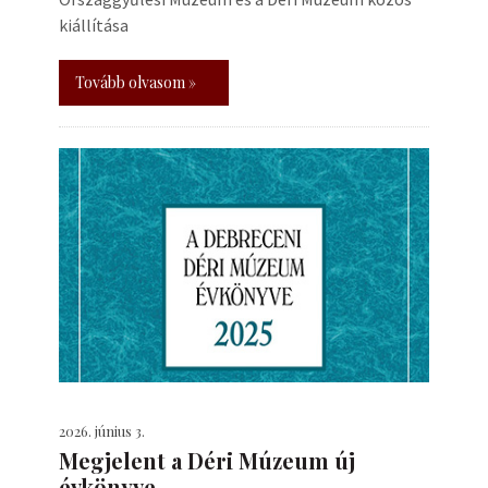
kiállítása
Tovább olvasom »
2026. június 3.
Megjelent a Déri Múzeum új
évkönyve