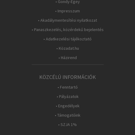
• Gondy-Egey
• Impresszum
• Akadálymentesítési nyilatkozat
• Panaszkezelés, közérdekű bejelentés
• Adatkezelési tájékoztató
• Közadat.hu
• Házirend
KÖZCÉLÚ INFORMÁCIÓK
• Fenntartó
• Pályázatok
• Engedélyek
• Támogatóink
• SZJA 1%