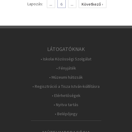
Lapozás:
...
6
...
Következő ›
LÁTOGATÓKNAK
• Iskolai Közösségi Szolgálat
• Fényjáték
• Múzeumi hátizsák
• Regisztráció a Tisza István-kiállításra
• Elérhetőségek
• Nyitva tartás
• Belépőjegy