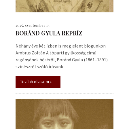
2025. szeptember 15.
BORÁND GYULA REPRÍZ
Néhány éve két ízben is megjelent blogunkon
Ambrus Zoltán A tóparti gyilkosság című
regényének hőséről, Boránd Gyula (1861–1891)
színészről szóló írásunk.
Tovább olvasom »