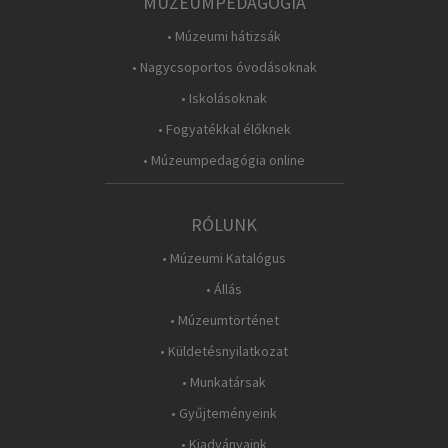
MÚZEUMPEDAGÓGIA
• Múzeumi hátizsák
• Nagycsoportos óvodásoknak
• Iskolásoknak
• Fogyatékkal élőknek
• Múzeumpedagógia online
RÓLUNK
• Múzeumi Katalógus
• Állás
• Múzeumtörténet
• Küldetésnyilatkozat
• Munkatársak
• Gyűjteményeink
• Kiadványaink