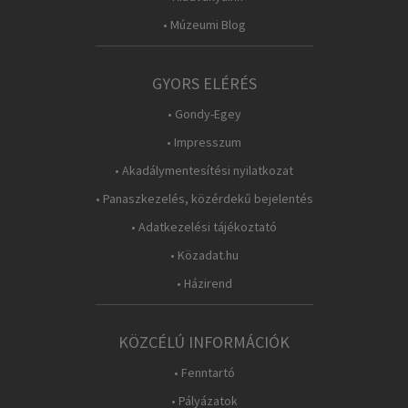
• Múzeumi Blog
GYORS ELÉRÉS
• Gondy-Egey
• Impresszum
• Akadálymentesítési nyilatkozat
• Panaszkezelés, közérdekű bejelentés
• Adatkezelési tájékoztató
• Közadat.hu
• Házirend
KÖZCÉLÚ INFORMÁCIÓK
• Fenntartó
• Pályázatok