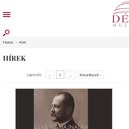
Főoldal
Hírek
HÍREK
Lapozás:
...
6
...
Következő ›