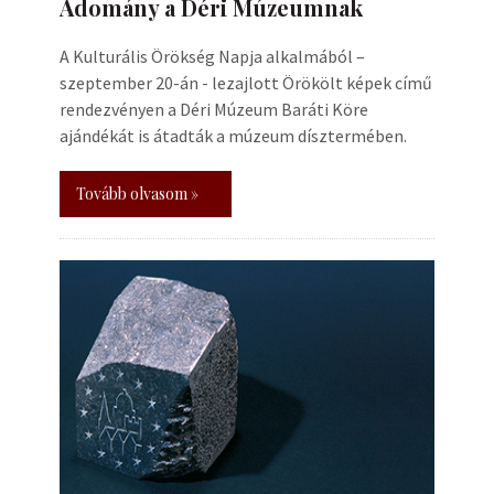
Adomány a Déri Múzeumnak
A Kulturális Örökség Napja alkalmából –
szeptember 20-án - lezajlott Örökölt képek című
rendezvényen a Déri Múzeum Baráti Köre
ajándékát is átadták a múzeum dísztermében.
Tovább olvasom »