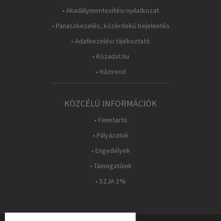
• Akadálymentesítési nyilatkozat
• Panaszkezelés, közérdekű bejelentés
• Adatkezelési tájékoztató
• Közadat.hu
• Házirend
KÖZCÉLÚ INFORMÁCIÓK
• Fenntartó
• Pályázatok
• Engedélyek
• Támogatóink
• SZJA 1%