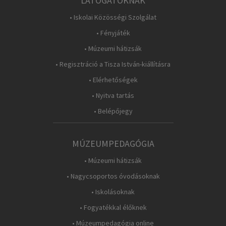
LÁTOGATÓKNAK
• Iskolai Közösségi Szolgálat
• Fényjáték
• Múzeumi hátizsák
• Regisztráció a Tisza István-kiállításra
• Elérhetőségek
• Nyitva tartás
• Belépőjegy
MÚZEUMPEDAGÓGIA
• Múzeumi hátizsák
• Nagycsoportos óvodásoknak
• Iskolásoknak
• Fogyatékkal élőknek
• Múzeumpedagógia online