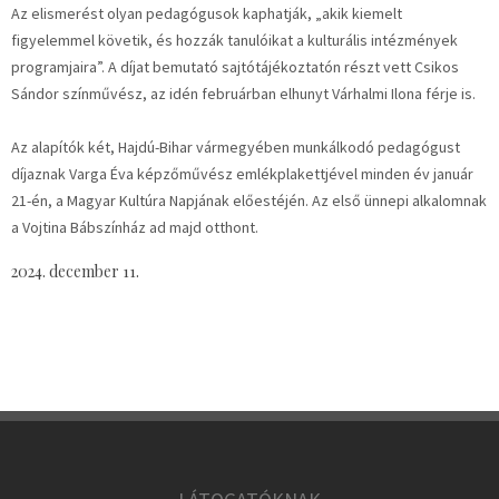
Az elismerést olyan pedagógusok kaphatják, „akik kiemelt
figyelemmel követik, és hozzák tanulóikat a kulturális intézmények
programjaira”. A díjat bemutató sajtótájékoztatón részt vett Csikos
Sándor színművész, az idén februárban elhunyt Várhalmi Ilona férje is.
Az alapítók két, Hajdú-Bihar vármegyében munkálkodó pedagógust
díjaznak Varga Éva képzőművész emlékplakettjével minden év január
21-én, a Magyar Kultúra Napjának előestéjén. Az első ünnepi alkalomnak
a Vojtina Bábszínház ad majd otthont.
2024. december 11.